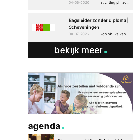
04-08-2026
stichting philadelphia zorg, den haag
Begeleider zonder diploma |
Scheveningen
30-07-2026
koninklijke kentalis, scheveningen
bekijk meer
agenda