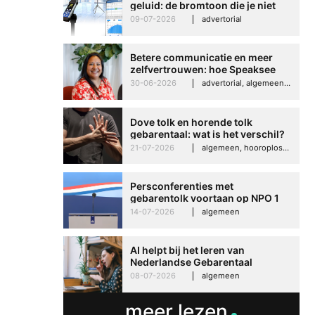
geluid: de bromtoon die je niet
meer zelfvertrouwen
kunt negeren
09-07-2026
advertorial
Speaksee Imelda hel
groeien in haar werk
Betere communicatie en meer
30-06-2026
advertoria
zelfvertrouwen: hoe Speaksee
Imelda helpt om te groeien in
30-06-2026
advertorial, algemeen, hooroplossingen, interview
haar werk
Dove tolk en horende tolk
gebarentaal: wat is het verschil?
21-07-2026
algemeen, hooroplossingen, hoorproblemen, samenleving & maatschappij
Persconferenties met
gebarentolk voortaan op NPO 1
Extra
14-07-2026
algemeen
AI helpt bij het leren van
Nederlandse Gebarentaal
08-07-2026
algemeen
meer lezen