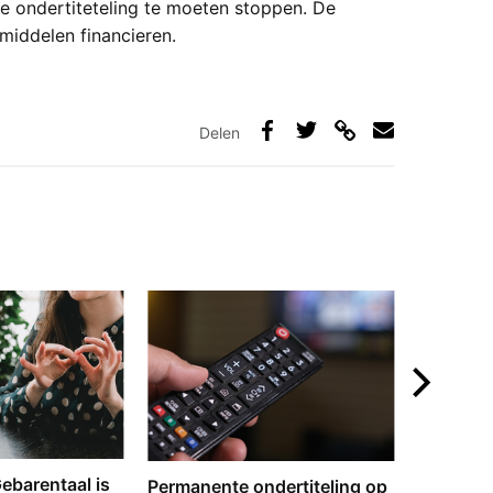
e ondertiteteling te moeten stoppen. De
middelen financieren.
Delen
Deel
Deel
Deel
Deel
via
op
op
via
link
Facebook
Twitter
e-
mail
‘Gebarentaal is
Dove tol
Permanente ondertiteling op