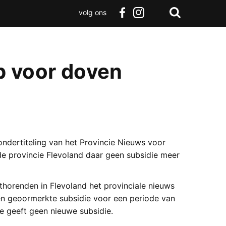
volg ons
Zoeken
Terug
facebook
instagram
Zoeken
naar
boven
p voor doven
ondertiteling van het Provincie Nieuws voor
e provincie Flevoland daar geen subsidie meer
horenden in Flevoland het provinciale nieuws
en geoormerkte subsidie voor een periode van
ie geeft geen nieuwe subsidie.