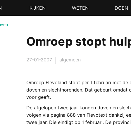
N
KIJKEN
WETEN
DOEN
oven
Omroep stopt hul
27-01-2007
algemeen
Omroep Flevoland stopt per 1 februari met de 
doven en slechthorenden. Dat gebeurt omdat d
voor geeft.
De afgelopen twee jaar konden doven en slecht
volgen via pagina 888 van Flevotext dankzij e
twee jaar. Die eindigt op 1 februari. De provinc