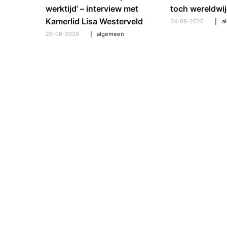
: hoe
werktijd’ – interview met
toch wereldwij
pt om te
Kamerlid Lisa Westerveld
04-08-2026
a
26-06-2026
algemeen
l
,
algemeen
,
hooroplossingen
,
interview