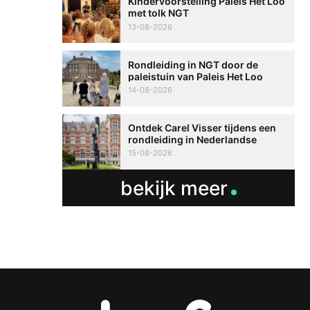
Kindervoorstelling Paleis Het Loo
met tolk NGT
13-08-2026
Rondleiding in NGT door de
paleistuin van Paleis Het Loo
14-08-2026
Ontdek Carel Visser tijdens een
rondleiding in Nederlandse
Gebarentaal
15-08-2026
bekijk meer