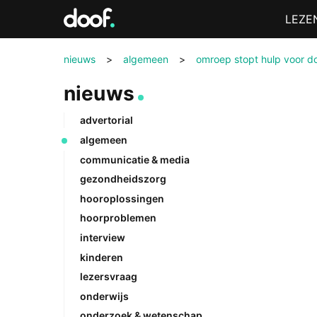
in
Menu
LEZE
Doof.nl
nieuws
>
algemeen
>
omroep stopt hulp voor d
nieuws
advertorial
algemeen
communicatie & media
gezondheidszorg
hooroplossingen
hoorproblemen
interview
kinderen
lezersvraag
onderwijs
onderzoek & wetenschap