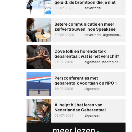
geluid: de bromtoon die je niet
kunt negeren
09-07-2026
advertorial
Betere communicatie en meer
zelfvertrouwen: hoe Speaksee
Imelda helpt om te groeien in
30-06-2026
advertorial, algemeen, hooroplossingen, interview
haar werk
Dove tolk en horende tolk
gebarentaal: wat is het verschil?
21-07-2026
algemeen, hooroplossingen, hoorproblemen, samenleving & maatschappij
Persconferenties met
gebarentolk voortaan op NPO 1
Extra
14-07-2026
algemeen
Betere communicati
meer zelfvertrouwen
AI helpt bij het leren van
Nederlandse Gebarentaal
Speaksee Imelda hel
08-07-2026
algemeen
groeien in haar werk
30-06-2026
advertoria
meer lezen