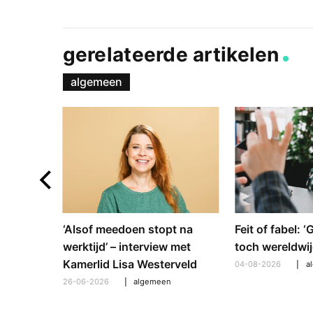
gerelateerde artikelen
algemeen
e en
‘Alsof meedoen stopt na
Feit of fabel: 
: hoe
werktijd’ – interview met
toch wereldwij
pt om te
Kamerlid Lisa Westerveld
04-08-2026
a
26-06-2026
algemeen
l
,
algemeen
,
hooroplossingen
,
interview