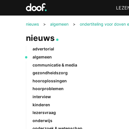
in
Menu
LEZE
Doof.nl
nieuws
>
algemeen
>
ondertiteling voor doven 
nieuws
advertorial
algemeen
communicatie & media
gezondheidszorg
hooroplossingen
hoorproblemen
interview
kinderen
lezersvraag
onderwijs
onderzoek & wetenschap