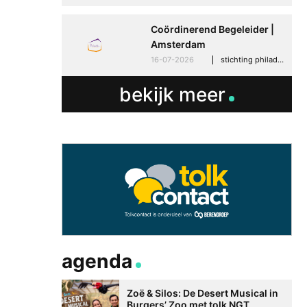
Coördinerend Begeleider |
Amsterdam
16-07-2026
stichting philadelphia zorg, amsterdam
bekijk meer
agenda
Zoë & Silos: De Desert Musical in
Burgers’ Zoo met tolk NGT