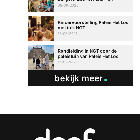
08-08-2026
Kindervoorstelling Paleis Het Loo
met tolk NGT
13-08-2026
Rondleiding in NGT door de
paleistuin van Paleis Het Loo
14-08-2026
bekijk meer