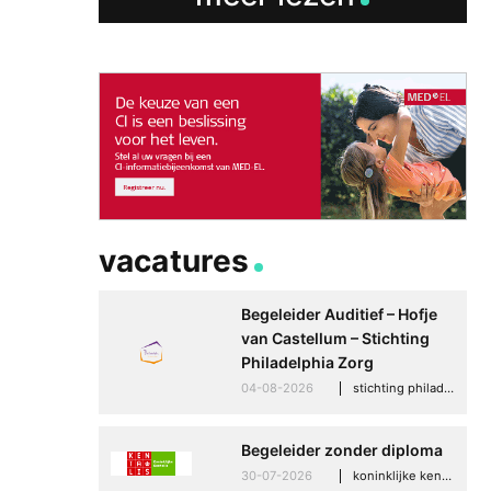
vacatures
Begeleider Auditief – Hofje
van Castellum – Stichting
Philadelphia Zorg
04-08-2026
stichting philadelphia zorg, den haag
Begeleider zonder diploma
30-07-2026
koninklijke kentalis, scheveningen