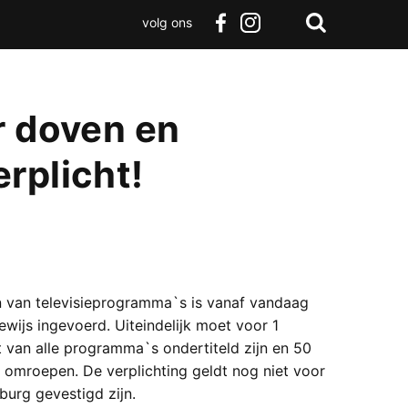
volg ons
Zoeken
Terug
facebook
instagram
Zoeken
naar
boven
r doven en
rplicht!
n van televisieprogramma`s is vanaf vandaag
ewijs ingevoerd. Uiteindelijk moet voor 1
 van alle programma`s ondertiteld zijn en 50
mroepen. De verplichting geldt nog niet voor
urg gevestigd zijn.