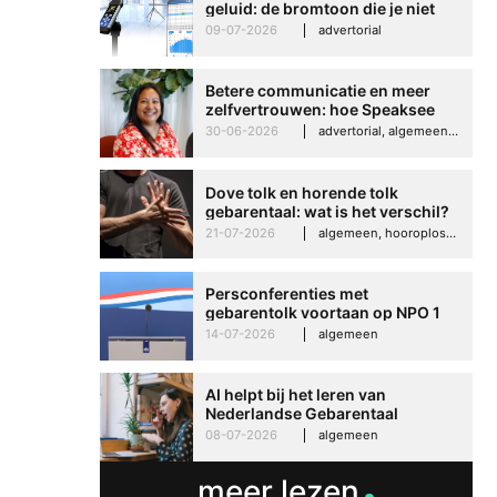
geluid: de bromtoon die je niet
kunt negeren
09-07-2026
advertorial
Betere communicatie en meer
zelfvertrouwen: hoe Speaksee
Imelda helpt om te groeien in
30-06-2026
advertorial, algemeen, hooroplossingen, interview
haar werk
Dove tolk en horende tolk
gebarentaal: wat is het verschil?
21-07-2026
algemeen, hooroplossingen, hoorproblemen, samenleving & maatschappij
Persconferenties met
gebarentolk voortaan op NPO 1
Extra
14-07-2026
algemeen
AI helpt bij het leren van
Nederlandse Gebarentaal
08-07-2026
algemeen
meer lezen