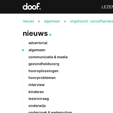
in
Menu
LEZE
Doof.nl
nieuws
>
algemeen
>
ongehoord: vanzelfsprek
nieuws
advertorial
algemeen
communicatie & media
gezondheidszorg
hooroplossingen
hoorproblemen
interview
kinderen
lezersvraag
onderwijs
onderzoek & wetenschap