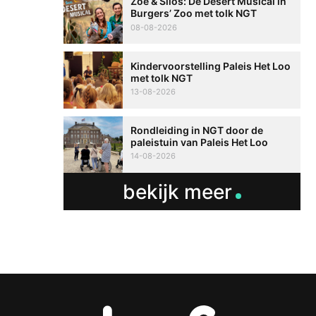
Zoë & Silos: De Desert Musical in
Burgers’ Zoo met tolk NGT
08-08-2026
Kindervoorstelling Paleis Het Loo
met tolk NGT
13-08-2026
Rondleiding in NGT door de
paleistuin van Paleis Het Loo
14-08-2026
bekijk meer