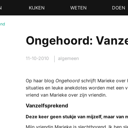
N
KIJKEN
WETEN
DOEN
end
Ongehoord: Vanze
11-10-2010
algemeen
Op haar blog
Ongehoord
schrijft Marieke over
situaties en leuke anekdotes worden met een vl
vriend van Marieke over zijn vriendin.
Vanzelfsprekend
Deze keer geen stukje van mijzelf, maar van m
Mijn vriendin Marieke is slechthorend. Ik ben s