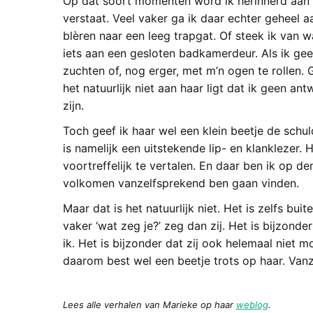
Op dat soort momenten word ik herinnerd aan he
verstaat. Veel vaker ga ik daar echter geheel a
blèren naar een leeg trapgat. Of steek ik van w
iets aan een gesloten badkamerdeur. Als ik geen
zuchten of, nog erger, met m’n ogen te rollen. 
het natuurlijk niet aan haar ligt dat ik geen an
zijn.
Toch geef ik haar wel een klein beetje de sch
is namelijk een uitstekende lip- en klanklezer
voortreffelijk te vertalen. En daar ben ik op d
volkomen vanzelfsprekend ben gaan vinden.
Maar dat is het natuurlijk niet. Het is zelfs bui
vaker ‘wat zeg je?’ zeg dan zij. Het is bijzond
ik. Het is bijzonder dat zij ook helemaal niet mo
daarom best wel een beetje trots op haar. Van
Lees alle verhalen van Marieke op haar
weblog
.