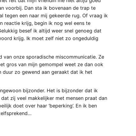
t feit dat mijn vriendin me niet altijd goed
an voorbij. Dan sta ik bovenaan de trap te
al tegen een naar mij gekeerde rug. Of vraag ik
 reactie krijg, begin ik nog wel eens te
Gelukkig besef ik altijd weer snel genoeg dat
twoord krijg. Ik moet zelf niet zo ongeduldig
uld van onze sporadische miscommunicatie. Ze
. Het gros van mijn gemompel weet ze dan ook
en duur zo gewend aan geraakt dat ik het
tengewoon bijzonder. Het is bijzonder dat ik
er dat zij veel makkelijker met mensen praat dan
eilijk doet over haar ‘beperking’. En ik ben
zelfsprekend…