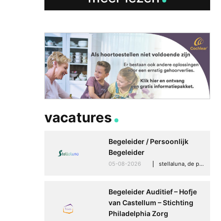
vacatures
Begeleider / Persoonlijk
Begeleider
05-08-2026
stellaluna, de punt (drenthe)
Betere communicati
meer zelfvertrouwen
Begeleider Auditief – Hofje
Speaksee Imelda hel
van Castellum – Stichting
groeien in haar werk
Philadelphia Zorg