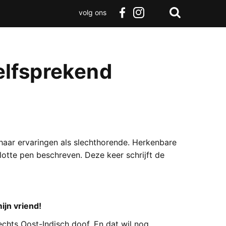
volg ons
Zoeken
Terug
facebook
instagram
Zoeken
naar
boven
lfsprekend
 haar ervaringen als slechthorende. Herkenbare
otte pen beschreven. Deze keer schrijft de
ijn vriend!
lechts Oost-Indisch doof. En dat wil nog