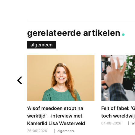
gerelateerde artikelen
algemeen
e en
‘Alsof meedoen stopt na
Feit of fabel: 
: hoe
werktijd’ – interview met
toch wereldwij
pt om te
Kamerlid Lisa Westerveld
04-08-2026
a
26-06-2026
algemeen