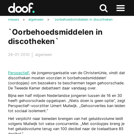
in
Doof.nl
Zoeken
Terug
Zoeken
Naar
naar
nieuws
>
algemeen
>
`oorbehoedsmiddelen in discotheken`
menu
boven
`Oorbehoedsmiddelen in
discotheken`
26-01-2010
algemeen
PerspectieF
, de jongenorganisatie van de ChristenUnie, vindt dat
discotheken moeten voorzien in ’oorbehoedsmiddelen’
(oordopjes) om bezoekers te beschermen tegen gehoorschade.
De Tweede Kamer debatteert daar vandaag over.
Bijna een half miljoen Nederlandse jongeren tussen de 16 en 30
heeft gehoorschade opgelopen. „Niets doen is geen optie”, zegt
PerspectieF-voorzitter IJmert Muilwijk. „Gehoorverlies kan leiden
tot sociaal isolement.”
Het verplicht naar beneden brengen van het geluidsvolume leidt
volgens Muilwijk tot valse concurrentie. „Met oordopjes breng je
het geluidsvolume terug van 100 decibel naar de toelaatbare 85
decibel.”