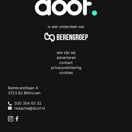
is een onderdeel van
wie zijn wij
adverteren
contact
privacyverklaring
cookies
Doof.nl
work
Rembrandtlaan 4
3723 BJ
Bilthoven
The
Netherlands
030 304 00 32
redactie@doof.nl
Instagram
Facebook