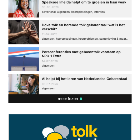
Speaksee Imelda helpt om te groeien in haar werk
30-06-2026
advertorial, algemeen, hooroplossingen, interview
Dove tolk en horende tolk gebarentaal: wat is het
verschil?
21-07-2026
algemeen, hooroplossingen, hoorproblemen, samenleving & maatschappij
Persconferenties met gebarentolk voortaan op
NPO 1 Extra
14-07-2026
algemeen
AI helpt bij het leren van Nederlandse Gebarentaal
08-07-2026
algemeen
meer lezen