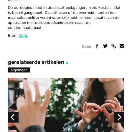
De oordopjes moeten de discotheekgangers niets kosten. „Dat
is het uitgangspunt. Discotheken of de overheid moeten hun
maatschappelijke verantwoordelijkheid nemen.” Locatie van de
apparaten met oorbehoedsmiddelen: naast de
condoomautomaat.
Bron:
Sp!ts
Delen
Deel
Deel
Deel
Deel
via
op
op
via
link
Facebook
Twitter
e-
gerelateerde artikelen
mail
algemeen