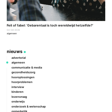
a
Feit of fabel: ‘Gebarentaal is toch wereldwijd hetzelfde?’
P
04-08-2026
2
algemeen
a
nieuws
advertorial
algemeen
communicatie & media
gezondheidszorg
hooroplossingen
hoorproblemen
interview
kinderen
lezersvraag
onderwijs
onderzoek & wetenschap
opmerkelijk