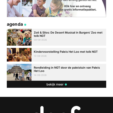
agenda
Zoë & Silos: De Desert Musical in Burgers’ Zoo met
tolk NGT
08-08-2026
Kindervoorstelling Paleis Het Loo met tolk NGT
13-08-2026
Rondleiding in NGT door de paleistuin van Paleis
Het Loo
14-08-2026
bekijk meer