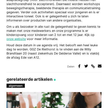
slechthorendheid te accepteren). Daarnaast worden workshops
bewegingstherapie, beeldende therapie en communicatietraining
gegeven. Verder ook activiteiten speciaal voor jongeren en is er
interactieve toneel. Ook is er gelegenheid u zich te laten
informeren over producten van andere organisaties.
Om u als bezoeker in alle rust de gelegenheid te geven kennis te
maken met onze medewerkers en onze programma is er
kinderopvang voor kinderen van 2 tot en met 12 jaar. Kijk op
onze website
voor meer informatie.
Houd deze datum in uw agenda vrij. Het belooft een heel leuke
dag te worden. GGZ De Riethorst is te vinden aan de Willy
Brandtlaan 20 (naast ziekenhuis De Gelderse Vallei) en is vlakbij
de afslag Ede van A12.
Delen
Deel
Deel
Deel
Deel
via
op
op
via
link
Facebook
Twitter
e-
gerelateerde artikelen
mail
algemeen