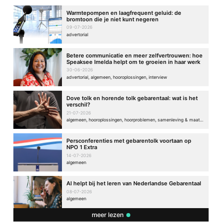
Warmtepompen en laagfrequent geluid: de
bromtoon die je niet kunt negeren
09-07-2026
advertorial
Betere communicatie en meer zelfvertrouwen: hoe
Speaksee Imelda helpt om te groeien in haar werk
30-06-2026
advertorial, algemeen, hooroplossingen, interview
Dove tolk en horende tolk gebarentaal: wat is het
verschil?
21-07-2026
algemeen, hooroplossingen, hoorproblemen, samenleving & maatschappij
Persconferenties met gebarentolk voortaan op
NPO 1 Extra
14-07-2026
algemeen
AI helpt bij het leren van Nederlandse Gebarentaal
08-07-2026
algemeen
meer lezen