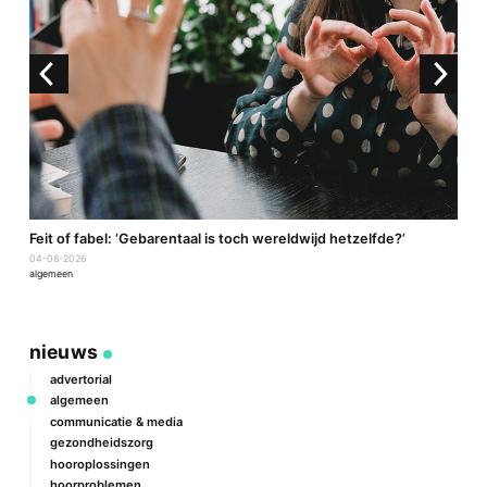
a
Feit of fabel: ‘Gebarentaal is toch wereldwijd hetzelfde?’
P
04-08-2026
2
algemeen
a
nieuws
advertorial
algemeen
communicatie & media
gezondheidszorg
hooroplossingen
hoorproblemen