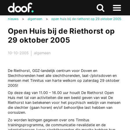
in
Doof.nl
Zoeken
Terug
Zoeken
Naar
naar
nieuws
>
algemeen
>
open huis bij de riethorst op 29 oktober 2005
menu
boven
Open Huis bij de Riethorst op
29 oktober 2005
10-10-2005
algemeen
De Riethorst, GGZ-landelijk centrum voor Doven en
Slechthorenden heet alle slechthorenden, laat-/plotsdoven en
mensen met Tinnitus van harte welkom op zaterdag 29 oktober
2005!
Op deze dag van 11.00 – 16.00 uur houdt De Riethorst Open
Huis met tal van activiteiten die een beeld geven van wat De
Riethorst kan betekenen voor het psychisch welzijn van mensen
die slechter (gaan horen) en/of behoorlijke last hebben van
oorsuizen.
Zo worden lezingen gegeven over ons Tinnitus
trainingsprogramma, de communicatie-revalidatie en de
adaptatiegroep (voor slechthorenden die moeite hebben hun