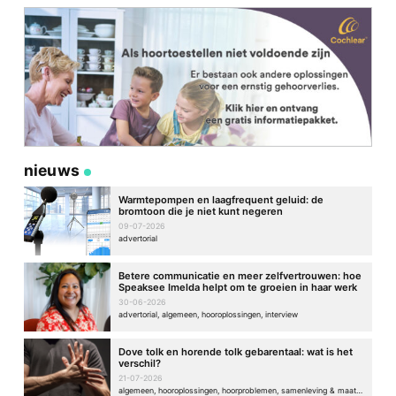
nieuws
Warmtepompen en laagfrequent geluid: de
bromtoon die je niet kunt negeren
09-07-2026
advertorial
Betere communicatie en meer zelfvertrouwen: hoe
Speaksee Imelda helpt om te groeien in haar werk
30-06-2026
advertorial, algemeen, hooroplossingen, interview
Dove tolk en horende tolk gebarentaal: wat is het
verschil?
21-07-2026
algemeen, hooroplossingen, hoorproblemen, samenleving & maatschappij