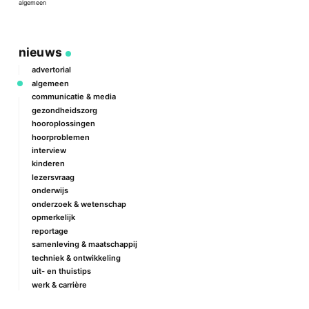
algemeen
a
nieuws
advertorial
algemeen
communicatie & media
gezondheidszorg
hooroplossingen
hoorproblemen
interview
kinderen
lezersvraag
onderwijs
onderzoek & wetenschap
opmerkelijk
reportage
samenleving & maatschappij
techniek & ontwikkeling
uit- en thuistips
werk & carrière