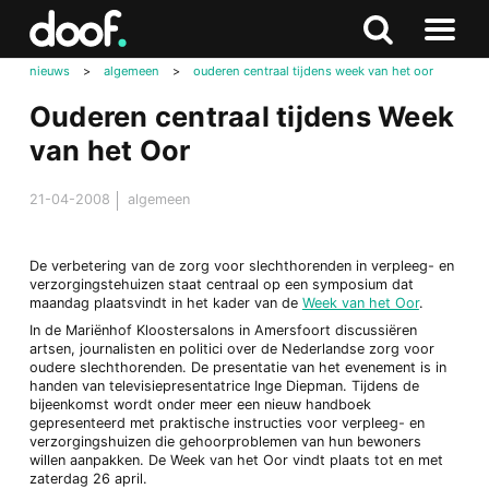
in
Doof.nl
Zoeken
Terug
Zoeken
Naar
naar
nieuws
>
algemeen
>
ouderen centraal tijdens week van het oor
menu
boven
Ouderen centraal tijdens Week
van het Oor
21-04-2008
algemeen
De verbetering van de zorg voor slechthorenden in verpleeg- en
verzorgingstehuizen staat centraal op een symposium dat
maandag plaatsvindt in het kader van de
Week van het Oor
.
In de Mariënhof Kloostersalons in Amersfoort discussiëren
artsen, journalisten en politici over de Nederlandse zorg voor
oudere slechthorenden. De presentatie van het evenement is in
handen van televisiepresentatrice Inge Diepman. Tijdens de
bijeenkomst wordt onder meer een nieuw handboek
gepresenteerd met praktische instructies voor verpleeg- en
verzorgingshuizen die gehoorproblemen van hun bewoners
willen aanpakken. De Week van het Oor vindt plaats tot en met
zaterdag 26 april.