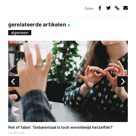
Delen
Deel
Deel
Deel
Deel
via
op
op
via
link
Facebook
Twitter
e-
gerelateerde artikelen
mail
algemeen
a
Feit of fabel: ‘Gebarentaal is toch wereldwijd hetzelfde?’
P
04-08-2026
2