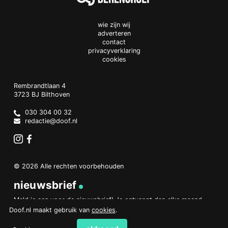
wie zijn wij
adverteren
contact
privacyverklaring
cookies
Doof.nl
work
Rembrandtlaan 4
3723 BJ
Bilthoven
The
Netherlands
030 304 00 32
redactie@doof.nl
Instagram
Facebook
© 2026 Alle rechten voorbehouden
nieuwsbrief
Meld je aan voor de nieuwsbrief! Je ontvangt dan elke maand
een overzicht van het belangrijkste nieuws.
Doof.nl maakt gebruik van
cookies
.
aanmelden