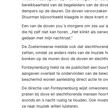
bereikbaarheid van de begeleiders van de dov
dempers op de deuren. De doven veroorzaken
Stuurman bijvoorbeeld klaagde in deze krant o
Een van de doven zou ’s morgens om zes uur al
die hij zelf niet kan horen. ,,Het klinkt als oer
gedaan met mijn nachtrust.’’
De Zoetermeerse meldde ook dat slechthorende 
zetten, omdat ze anders niets van de muziek 
bonken op de muren door de doven en slechth
Fonteynenburg hield na de publiciteit een bu
aangaven overlast te ondervinden van de bewo
beschermd wonen aanleiding direct actie te o
De directie van Fonteynenburg wijst omwonende
praten bij dove en slechthorende mensen hoort
avonds en ’s nacht rustig te houden. Ook moet
ze naar muziek willen luisteren.