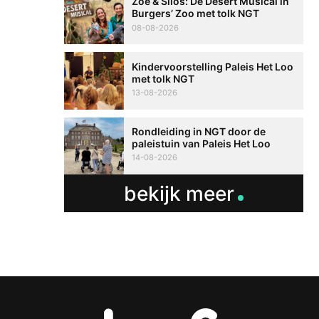
Zoë & Silos: De Desert Musical in
Burgers’ Zoo met tolk NGT
08-08-2026
Kindervoorstelling Paleis Het Loo
met tolk NGT
13-08-2026
Rondleiding in NGT door de
paleistuin van Paleis Het Loo
14-08-2026
bekijk meer