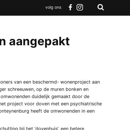
volg ons
Zoeken
Terug
facebook
instagram
Zoeken
naar
boven
en aangepakt
oners van een beschermd- wonenproject aan
nger schreeuwen, op de muren bonken en
an omwonenden duidelijk gemaakt door de
 het project voor doven met een psychiatrische
 Fonteynenburg heeft de omwonenden in een
utting bij het ‘dovenhuis’, een betere