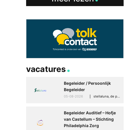
Speaksee Imelda hel
groeien in haar werk
30-06-2026
advertoria
vacatures
Begeleider / Persoonlijk
Begeleider
05-08-2026
stellaluna, de punt (drenthe)
Begeleider Auditief – Hofje
van Castellum – Stichting
Philadelphia Zorg