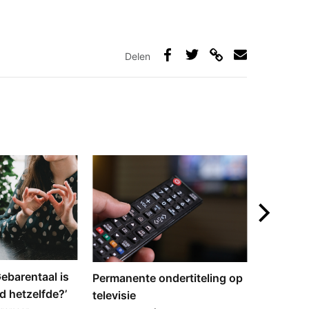
Delen
Deel
Deel
Deel
Deel
via
op
op
via
link
Facebook
Twitter
e-
mail
‘Gebarentaal is
Dove tol
Permanente ondertiteling op
d hetzelfde?’
gebarent
televisie