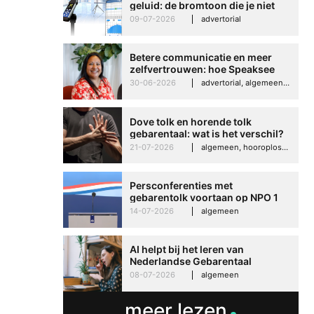
geluid: de bromtoon die je niet
kunt negeren
09-07-2026
advertorial
Betere communicatie en meer
zelfvertrouwen: hoe Speaksee
Imelda helpt om te groeien in
30-06-2026
advertorial, algemeen, hooroplossingen, interview
haar werk
Dove tolk en horende tolk
gebarentaal: wat is het verschil?
21-07-2026
algemeen, hooroplossingen, hoorproblemen, samenleving & maatschappij
Persconferenties met
gebarentolk voortaan op NPO 1
Extra
14-07-2026
algemeen
AI helpt bij het leren van
Nederlandse Gebarentaal
08-07-2026
algemeen
Betere communicati
meer zelfvertrouwen
meer lezen