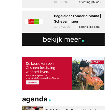
04-08-2026
stichting philadelphia zorg, den haag
Begeleider zonder diploma |
Scheveningen
30-07-2026
koninklijke kentalis, scheveningen
bekijk meer
agenda