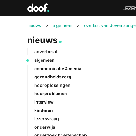
in
Menu
LEZE
Doof.nl
nieuws
>
algemeen
>
overlast van doven aang
nieuws
advertorial
algemeen
communicatie & media
gezondheidszorg
hooroplossingen
hoorproblemen
interview
kinderen
lezersvraag
onderwijs
onderzoek & wetenschap