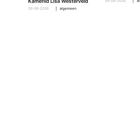
pt om te
Kamerlid Lisa Westerveld
04-08-2026
a
26-06-2026
algemeen
l
,
algemeen
,
hooroplossingen
,
interview