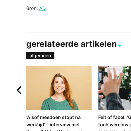
Bron:
AD
gerelateerde artikelen
algemeen
e en
‘Alsof meedoen stopt na
Feit of fabel: 
: hoe
werktijd’ – interview met
toch wereldwij