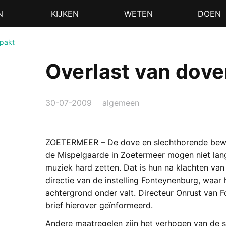
N
KIJKEN
WETEN
DOEN
epakt
Overlast van dov
30-07-2009
algemeen
ZOETERMEER – De dove en slechthorende bew
de Mispelgaarde in Zoetermeer mogen niet la
muziek hard zetten. Dat is hun na klachten v
directie van de instelling Fonteynenburg, waar
achtergrond onder valt. Directeur Onrust van
brief hierover geïnformeerd.
Andere maatregelen zijn het verhogen van de sch