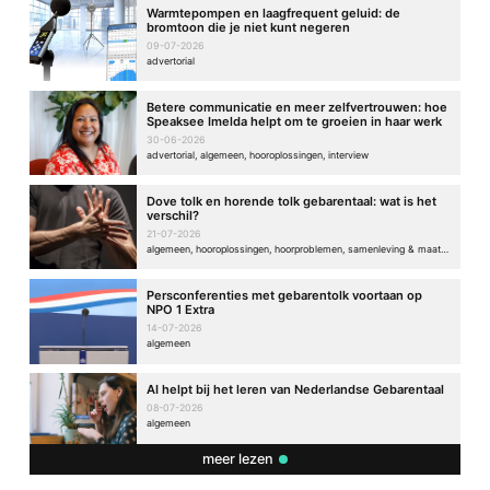
Warmtepompen en laagfrequent geluid: de
bromtoon die je niet kunt negeren
09-07-2026
advertorial
Betere communicatie en meer zelfvertrouwen: hoe
Speaksee Imelda helpt om te groeien in haar werk
30-06-2026
advertorial, algemeen, hooroplossingen, interview
Dove tolk en horende tolk gebarentaal: wat is het
verschil?
21-07-2026
algemeen, hooroplossingen, hoorproblemen, samenleving & maatschappij
Persconferenties met gebarentolk voortaan op
NPO 1 Extra
14-07-2026
algemeen
AI helpt bij het leren van Nederlandse Gebarentaal
08-07-2026
algemeen
meer lezen