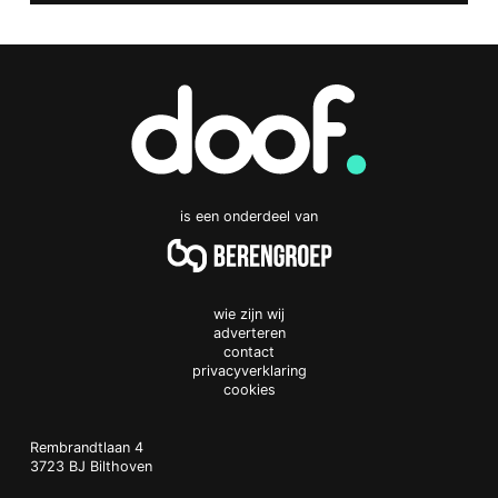
is een onderdeel van
wie zijn wij
adverteren
contact
privacyverklaring
cookies
Doof.nl
work
Rembrandtlaan 4
3723 BJ
Bilthoven
The