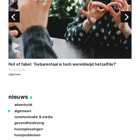
a
Feit of fabel: ‘Gebarentaal is toch wereldwijd hetzelfde?’
P
04-08-2026
2
algemeen
a
nieuws
advertorial
algemeen
communicatie & media
gezondheidszorg
hooroplossingen
hoorproblemen