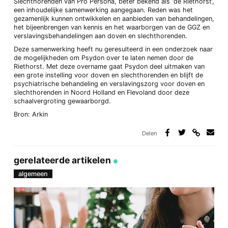
Slechthorenden van Pro Persona, beter bekend als ‘de Riethorst’,
een inhoudelijke samenwerking aangegaan. Reden was het
gezamenlijk kunnen ontwikkelen en aanbieden van behandelingen,
het bijeenbrengen van kennis en het waarborgen van de GGZ en
verslavingsbehandelingen aan doven en slechthorenden.
Deze samenwerking heeft nu geresulteerd in een onderzoek naar
de mogelijkheden om Psydon over te laten nemen door de
Riethorst. Met deze overname gaat Psydon deel uitmaken van
een grote instelling voor doven en slechthorenden en blijft de
psychiatrische behandeling en verslavingszorg voor doven en
slechthorenden in Noord Holland en Flevoland door deze
schaalvergroting gewaarborgd.
Bron: Arkin
Delen
Deel
Deel
Deel
Deel
via
op
op
via
link
Facebook
Twitter
e-
gerelateerde artikelen
mail
algemeen