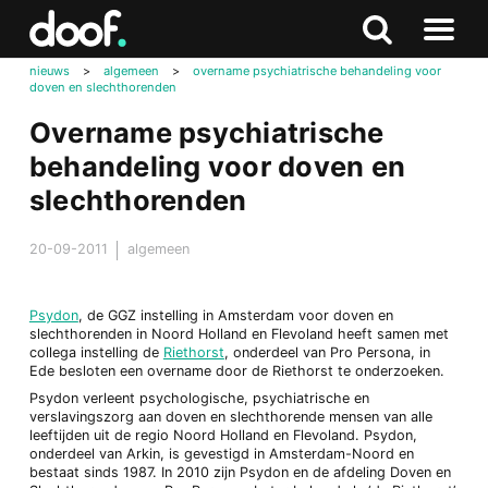
in
Doof.nl
Zoeken
Terug
Zoeken
Naar
naar
nieuws
>
algemeen
>
overname psychiatrische behandeling voor
menu
doven en slechthorenden
boven
Overname psychiatrische
behandeling voor doven en
slechthorenden
20-09-2011
algemeen
Psydon
, de GGZ instelling in Amsterdam voor doven en
slechthorenden in Noord Holland en Flevoland heeft samen met
collega instelling de
Riethorst
, onderdeel van Pro Persona, in
Ede besloten een overname door de Riethorst te onderzoeken.
Psydon verleent psychologische, psychiatrische en
verslavingszorg aan doven en slechthorende mensen van alle
leeftijden uit de regio Noord Holland en Flevoland. Psydon,
onderdeel van Arkin, is gevestigd in Amsterdam-Noord en
bestaat sinds 1987. In 2010 zijn Psydon en de afdeling Doven en