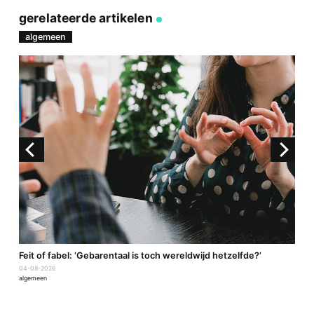
via
op
op
via
link
Facebook
Twitter
e-
gerelateerde artikelen
mail
algemeen
a
Feit of fabel: ‘Gebarentaal is toch wereldwijd hetzelfde?’
P
04-08-2026
2
algemeen
a