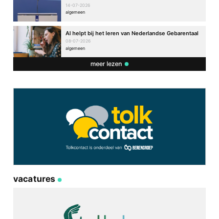
14-07-2026
algemeen
AI helpt bij het leren van Nederlandse Gebarentaal
08-07-2026
algemeen
meer lezen
vacatures