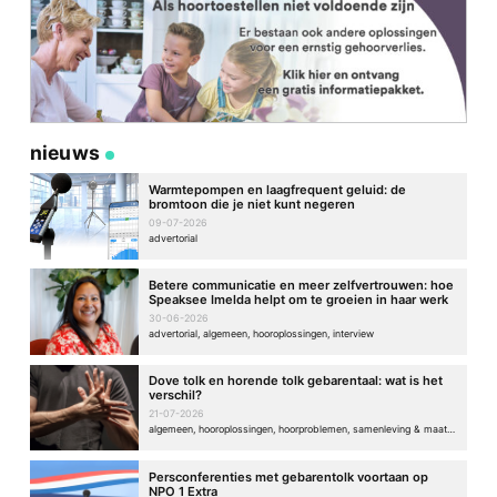
nieuws
Warmtepompen en laagfrequent geluid: de
bromtoon die je niet kunt negeren
09-07-2026
advertorial
Betere communicatie en meer zelfvertrouwen: hoe
Speaksee Imelda helpt om te groeien in haar werk
30-06-2026
advertorial, algemeen, hooroplossingen, interview
Dove tolk en horende tolk gebarentaal: wat is het
verschil?
21-07-2026
algemeen, hooroplossingen, hoorproblemen, samenleving & maatschappij
Persconferenties met gebarentolk voortaan op
NPO 1 Extra