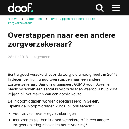
in
Doof.nl
Zoeken
Terug
Zoeken
Naar
naar
nieuws
>
algemeen
>
overstappen naar een andere
menu
zorgverzekeraar?
boven
Overstappen naar een andere
zorgverzekeraar?
28-11-2013
algemeen
Bent u goed verzekerd voor de zorg die u nodig heeft in 2014?
In december kunt u nog overstappen naar een andere
zorgverzekeraar. Daarom organiseert GGMD voor Doven en
Slechthorenden een aantal inloopmiddagen waarop u hulp kunt
krijgen bij het maken van een goede keuze.
De inloopmiddagen worden georganiseerd in Geleen.
Tijdens de inloopmiddagen kunt u bij ons terecht:
voor advies over zorgverzekeringen
met vragen als: ben ik goed verzekerd of is een andere
zorgverzekering misschien beter voor mij?