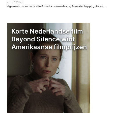
28-07-2025
algemeen
,
communicatie & media
,
samenleving & maatschappij
,
uit- en thuistips
Korte Nederlandse film
Beyond Silence wint
Amerikaanse filmprijzen