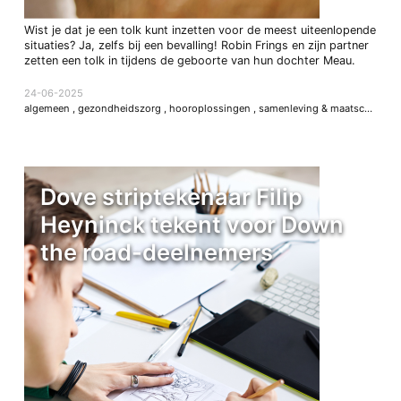
Wist je dat je een tolk kunt inzetten voor de meest uiteenlopende
situaties? Ja, zelfs bij een bevalling! Robin Frings en zijn partner
zetten een tolk in tijdens de geboorte van hun dochter Meau.
24-06-2025
algemeen
,
gezondheidszorg
,
hooroplossingen
,
samenleving & maatschappij
Dove striptekenaar Filip
Heyninck tekent voor Down
the road-deelnemers