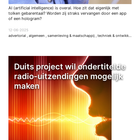
AI (artificial intelligence) is overal. Hoe zit dat eigenlijk met
tolken gebarentaal? Worden zij straks vervangen door een app
of een hologram?
12-06-2025
advertorial
,
algemeen
,
samenleving & maatschappij
,
techniek & ontwikkeling
Duits project wil ondertitelde
radio-uitzendingen mogelijk
maken