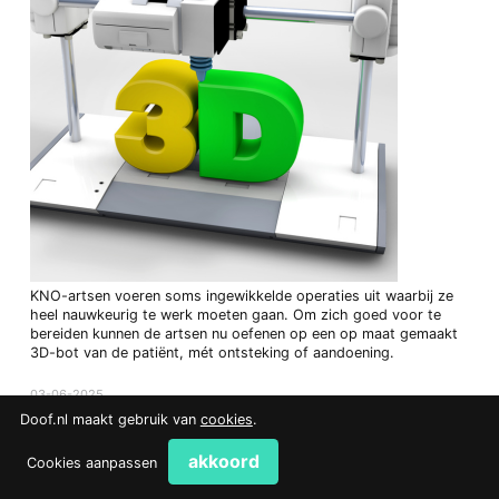
KNO-artsen voeren soms ingewikkelde operaties uit waarbij ze
heel nauwkeurig te werk moeten gaan. Om zich goed voor te
bereiden kunnen de artsen nu oefenen op een op maat gemaakt
3D-bot van de patiënt, mét ontsteking of aandoening.
03-06-2025
algemeen
,
gezondheidszorg
,
onderzoek & wetenschap
Doof.nl maakt gebruik van
cookies
.
akkoord
Cookies aanpassen