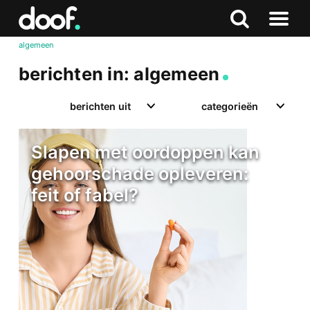
in
Doof.nl
Zoeken
Terug
Zoeken
Naar
naar
algemeen
menu
boven
berichten in: algemeen
berichten uit
categorieën
Slapen met oordoppen kan
gehoorschade opleveren:
feit of fabel?