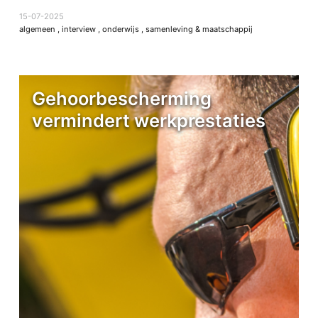
15-07-2025
algemeen
,
interview
,
onderwijs
,
samenleving & maatschappij
Gehoorbescherming
vermindert werkprestaties