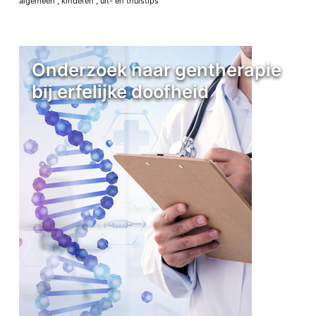
algemeen
,
kinderen
,
uit- en thuistips
Onderzoek naar gentherapie
bij erfelijke doofheid