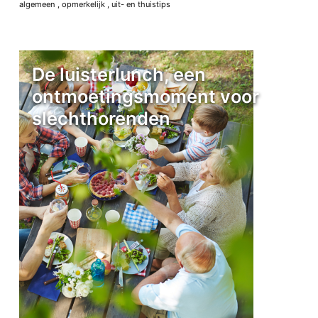
algemeen
,
opmerkelijk
,
uit- en thuistips
De luisterlunch, een
ontmoetingsmoment voor
slechthorenden