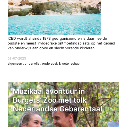
ICED wordt al sinds 1878 georganiseerd en is daarmee de
oudste en meest invloedrijke ontmoetingsplaats op het gebied
van onderwijs aan dove en slechthorende kinderen.
08-07-2025
algemeen
,
onderwijs
,
onderzoek & wetenschap
Muzikaal avontuur in
Burgers’ Zoo met tolk
Nederlandse Gebarentaal