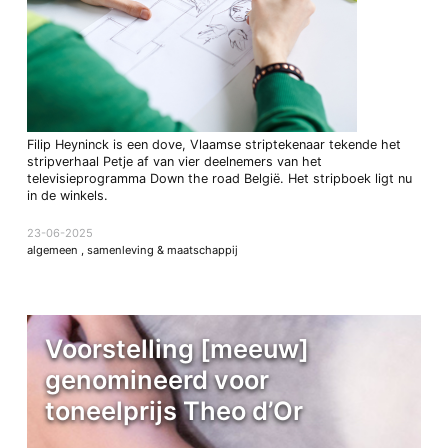
Filip Heyninck is een dove, Vlaamse striptekenaar tekende het
stripverhaal Petje af van vier deelnemers van het
televisieprogramma Down the road België. Het stripboek ligt nu
in de winkels.
23-06-2025
algemeen
,
samenleving & maatschappij
Voorstelling [meeuw]
genomineerd voor
toneelprijs Theo d’Or