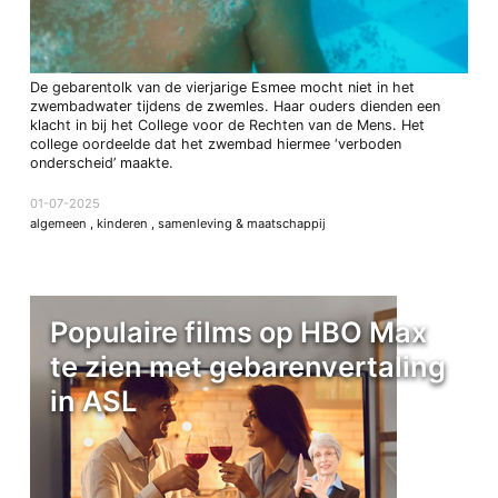
De gebarentolk van de vierjarige Esmee mocht niet in het
zwembadwater tijdens de zwemles. Haar ouders dienden een
klacht in bij het College voor de Rechten van de Mens. Het
college oordeelde dat het zwembad hiermee ‘verboden
onderscheid’ maakte.
01-07-2025
algemeen
,
kinderen
,
samenleving & maatschappij
Populaire films op HBO Max
te zien met gebarenvertaling
in ASL