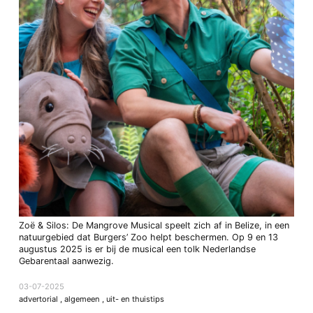
Zoë & Silos: De Mangrove Musical speelt zich af in Belize, in een
natuurgebied dat Burgers’ Zoo helpt beschermen. Op 9 en 13
augustus 2025 is er bij de musical een tolk Nederlandse
Gebarentaal aanwezig.
03-07-2025
advertorial
,
algemeen
,
uit- en thuistips