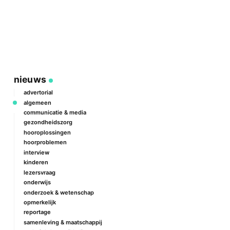
P
2
a
nieuws
advertorial
algemeen
communicatie & media
gezondheidszorg
hooroplossingen
hoorproblemen
interview
kinderen
lezersvraag
onderwijs
onderzoek & wetenschap
opmerkelijk
reportage
samenleving & maatschappij