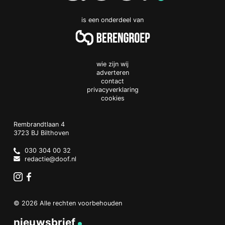
is een onderdeel van
wie zijn wij
adverteren
contact
privacyverklaring
cookies
Doof.nl
work
Rembrandtlaan 4
3723 BJ
Bilthoven
The
Netherlands
030 304 00 32
redactie@doof.nl
Instagram
Facebook
© 2026 Alle rechten voorbehouden
nieuwsbrief