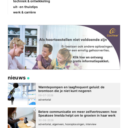
techniek & ontwikkeling
uit- en thuistips
werk & carrière
nieuws
Warmtepompen en laagfrequent geluid: de
bromtoon die je niet kunt negeren
09-07-2026
advertorial
Betere communicatie en meer zelfvertrouwen: hoe
Speaksee Imelda helpt om te groeien in haar werk
30-06-2026
advertorial, algemeen, hooroplossingen, interview