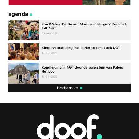
agenda
Zoë & Silos: De Desert Musical in Burgers’ Zoo met
tolk NGT
08-08-2026
Kindervoorstelling Paleis Het Loo met tolk NGT
13-08-2026
Rondleiding in NGT door de paleistuin van Paleis
Het Loo
14-08-2026
bekijk meer