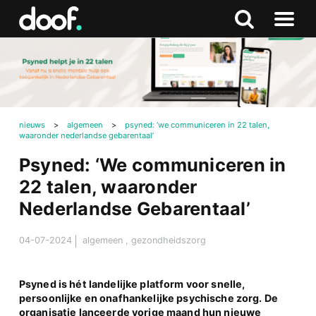
in
Doof.nl
Zoeken
Terug
Zoeken
Naar
naar
menu
boven
nieuws
>
algemeen
>
psyned: ‘we communiceren in 22 talen,
waaronder nederlandse gebarentaal’
Psyned: ‘We communiceren in
22 talen, waaronder
Nederlandse Gebarentaal’
04-07-2024
algemeen
,
gezondheidszorg
Psyned is hét landelijke platform voor snelle,
persoonlijke en onafhankelijke psychische zorg. De
organisatie lanceerde vorige maand hun nieuwe