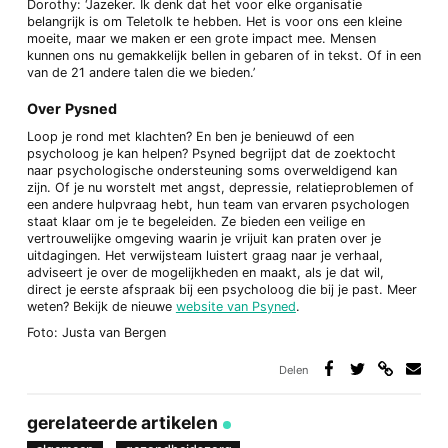
Dorothy: ‘Jazeker. Ik denk dat het voor elke organisatie
belangrijk is om Teletolk te hebben. Het is voor ons een kleine
moeite, maar we maken er een grote impact mee. Mensen
kunnen ons nu gemakkelijk bellen in gebaren of in tekst. Of in een
van de 21 andere talen die we bieden.’
Over Pysned
Loop je rond met klachten? En ben je benieuwd of een
psycholoog je kan helpen? Psyned begrijpt dat de zoektocht
naar psychologische ondersteuning soms overweldigend kan
zijn. Of je nu worstelt met angst, depressie, relatieproblemen of
een andere hulpvraag hebt, hun team van ervaren psychologen
staat klaar om je te begeleiden. Ze bieden een veilige en
vertrouwelijke omgeving waarin je vrijuit kan praten over je
uitdagingen. Het verwijsteam luistert graag naar je verhaal,
adviseert je over de mogelijkheden en maakt, als je dat wil,
direct je eerste afspraak bij een psycholoog die bij je past. Meer
weten? Bekijk de nieuwe
website van Psyned
.
Foto: Justa van Bergen
Delen
Deel
Deel
Deel
Deel
via
op
op
via
link
Facebook
Twitter
e-
gerelateerde artikelen
mail