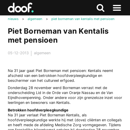
in
Doof.nl
Zoeken
Terug
Zoeken
Naar
naar
nieuws
>
algemeen
>
piet borneman van kentalis met pensioen
menu
boven
Piet Borneman van Kentalis
met pensioen
05-12-2013
algemeen
Na 31 jaar gaat Piet Borneman met pensioen: Kentalis neemt
afscheid van een betrokken hoofdverpleegkundige en
beschermer van het cultureel erfgoed.
Donderdag 28 november werd Borneman verrast met de
onderscheiding Lid in de Orde van Oranje Nassau en de Van
Eijndhovenpenning. Onder andere voor zijn grenzeloze inzet voor
leerlingen en bewoners van Kentalis.
Betrokken hoofdverpleegkundige
Na 31 jaar verlaat Piet Borneman Kentalis, als
hoofdverpleegkundige werkte hij met (dove) cliënten en collega’s
en heeft mede de afdeling Medische Zorg vormgegeven. Tijdens
een feestelijke bijeenkomst ontving hij donderdag 28 november