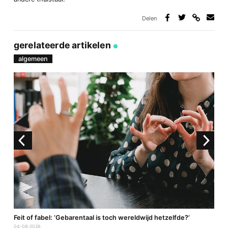
Delen
Deel
Deel
Deel
Deel
via
op
op
via
link
Facebook
Twitter
e-
gerelateerde artikelen
mail
algemeen
a
Feit of fabel: ‘Gebarentaal is toch wereldwijd hetzelfde?’
P
04-08-2026