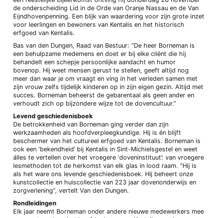
de onderscheiding Lid in de Orde van Oranje Nassau en de Van
Eijndhovenpenning. Een blijk van waardering voor zijn grote inzet
voor leerlingen en bewoners van Kentalis en het historisch
erfgoed van Kentalis.
Bas van den Dungen, Raad van Bestuur: “De heer Borneman is
een behulpzame medemens en doet er bij elke cliënt die hij
behandelt een schepje persoonlijke aandacht en humor
bovenop. Hij weet mensen gerust te stellen, geeft altijd nog
meer dan waar je om vraagt en ving in het verleden samen met
zijn vrouw zelfs tijdelijk kinderen op in zijn eigen gezin. Altijd met
succes. Borneman beheerst de gebarentaal als geen ander en
verhoudt zich op bijzondere wijze tot de dovencultuur.”
Levend geschiedenisboek
De betrokkenheid van Borneman ging verder dan zijn
werkzaamheden als hoofdverpleegkundige. Hij is én blijft
beschermer van het cultureel erfgoed van Kentalis. Borneman is
ook een ‘bekendheid’ bij Kentalis in Sint-Michielsgestel en weet
álles te vertellen over het vroegere ‘doveninstituut’: van vroegere
lesmethoden tot de herkomst van elk glas in lood raam. “Hij is
als het ware ons levende geschiedenisboek. Hij beheert onze
kunstcollectie en huiscollectie van 223 jaar dovenonderwijs en
zorgverlening”, vertelt Van den Dungen.
Rondleidingen
Elk jaar neemt Borneman onder andere nieuwe medewerkers mee