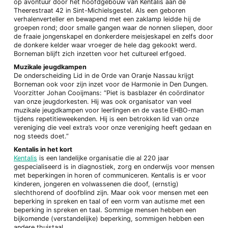
op avontuur door het hoofdgebouw van Kentalis aan de
Theerestraat 42 in Sint-Michielsgestel. Als een geboren
verhalenverteller en bewapend met een zaklamp leidde hij de
groepen rond; door smalle gangen waar de nonnen sliepen, door
de fraaie jongenskapel en donkerdere meisjeskapel en zelfs door
de donkere kelder waar vroeger de hele dag gekookt werd.
Borneman blijft zich inzetten voor het cultureel erfgoed.
Muzikale jeugdkampen
De onderscheiding Lid in de Orde van Oranje Nassau krijgt
Borneman ook voor zijn inzet voor de Harmonie in Den Dungen.
Voorzitter Johan Cooijmans: “Piet is basblazer én coördinator
van onze jeugdorkesten. Hij was ook organisator van veel
muzikale jeugdkampen voor leerlingen en de vaste EHBO-man
tijdens repetitieweekenden. Hij is een betrokken lid van onze
vereniging die veel extra’s voor onze vereniging heeft gedaan en
nog steeds doet.”
Kentalis in het kort
Kentalis
is een landelijke organisatie die al 220 jaar
gespecialiseerd is in diagnostiek, zorg en onderwijs voor mensen
met beperkingen in horen of communiceren. Kentalis is er voor
kinderen, jongeren en volwassenen die doof, (ernstig)
slechthorend of doofblind zijn. Maar ook voor mensen met een
beperking in spreken en taal of een vorm van autisme met een
beperking in spreken en taal. Sommige mensen hebben een
bijkomende (verstandelijke) beperking, sommigen hebben een
andere thuistaal.