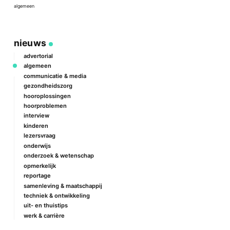
2
algemeen
a
nieuws
advertorial
algemeen
communicatie & media
gezondheidszorg
hooroplossingen
hoorproblemen
interview
kinderen
lezersvraag
onderwijs
onderzoek & wetenschap
opmerkelijk
reportage
samenleving & maatschappij
techniek & ontwikkeling
uit- en thuistips
werk & carrière