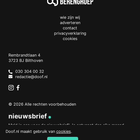
wie zijn wij
adverteren
contact
privacyverklaring
cookies
Doof.nl
work
Rembrandtlaan 4
3723 BJ
Bilthoven
The
Netherlands
030 304 00 32
redactie@doof.nl
Instagram
Facebook
© 2026 Alle rechten voorbehouden
nieuwsbrief
Meld je aan voor de nieuwsbrief! Je ontvangt dan elke maand
een overzicht van het belangrijkste nieuws.
Doof.nl maakt gebruik van
cookies
.
aanmelden