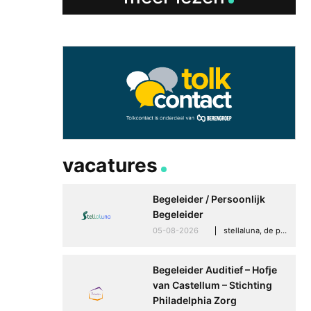
30-06-2026
advertoria
vacatures
Begeleider / Persoonlijk
Begeleider
05-08-2026
stellaluna, de punt (drenthe)
Begeleider Auditief – Hofje
van Castellum – Stichting
Philadelphia Zorg