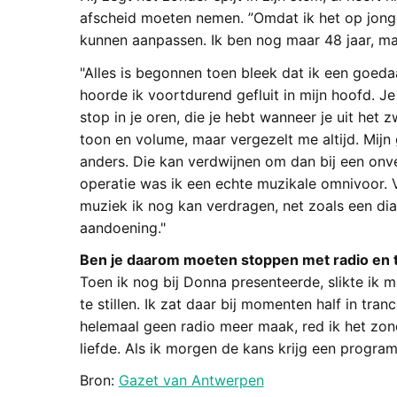
afscheid moeten nemen. ”Omdat ik het op jonge
kunnen aanpassen. Ik ben nog maar 48 jaar, maa
"Alles is begonnen toen bleek dat ik een goed
hoorde ik voortdurend gefluit in mijn hoofd. Je
stop in je oren, die je hebt wanneer je uit het
toon en volume, maar vergezelt me altijd. Mijn
anders. Die kan verdwijnen om dan bij een onver
operatie was ik een echte muzikale omnivoor. 
muziek ik nog kan verdragen, net zoals een di
aandoening."
Ben je daarom moeten stoppen met radio en 
Toen ik nog bij Donna presenteerde, slikte ik m
te stillen. Ik zat daar bij momenten half in tran
helemaal geen radio meer maak, red ik het zond
liefde. Als ik morgen de kans krijg een progr
Bron:
Gazet van Antwerpen