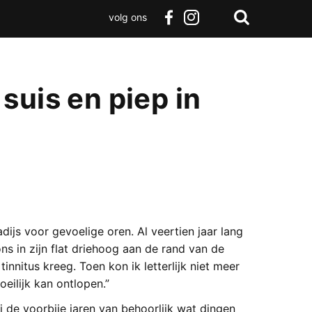
volg ons
Zoeken
Terug
facebook
instagram
Zoeken
naar
boven
suis en piep in
dijs voor gevoelige oren. Al veertien jaar lang
ons in zijn flat driehoog aan de rand van de
innitus kreeg. Toen kon ik letterlijk niet meer
eilijk kan ontlopen.”
hij de voorbije jaren van behoorlijk wat dingen