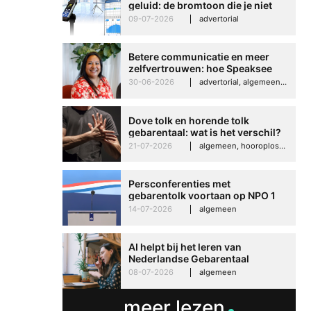
geluid: de bromtoon die je niet
kunt negeren
09-07-2026
advertorial
Betere communicatie en meer
zelfvertrouwen: hoe Speaksee
Imelda helpt om te groeien in
30-06-2026
advertorial, algemeen, hooroplossingen, interview
haar werk
Dove tolk en horende tolk
gebarentaal: wat is het verschil?
21-07-2026
algemeen, hooroplossingen, hoorproblemen, samenleving & maatschappij
Persconferenties met
gebarentolk voortaan op NPO 1
Extra
14-07-2026
algemeen
Betere communicati
AI helpt bij het leren van
Nederlandse Gebarentaal
meer zelfvertrouwen
08-07-2026
algemeen
Speaksee Imelda hel
groeien in haar werk
meer lezen