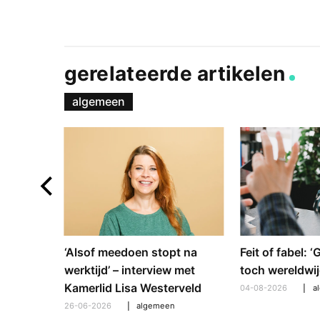
gerelateerde artikelen
algemeen
e en
‘Alsof meedoen stopt na
Feit of fabel: 
: hoe
werktijd’ – interview met
toch wereldwij
pt om te
Kamerlid Lisa Westerveld
04-08-2026
a
26-06-2026
algemeen