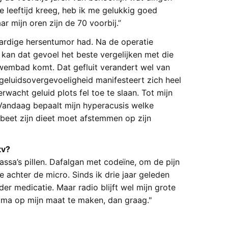
 leeftijd kreeg, heb ik me gelukkig goed
r mijn oren zijn de 70 voorbij.”
aardige hersentumor had. Na de operatie
 kan dat gevoel het beste vergelijken met die
 zwembad komt. Dat gefluit verandert wel van
 geluidsovergevoeligheid manifesteert zich heel
wacht geluid plots fel toe te slaan. Tot mijn
Vandaag bepaalt mijn hyperacusis welke
abeet zijn dieet moet afstemmen op zijn
tv?
assa’s pillen. Dafalgan met codeïne, om de pijn
ce achter de micro. Sinds ik drie jaar geleden
er medicatie. Maar radio blijft wel mijn grote
amma op mijn maat te maken, dan graag."