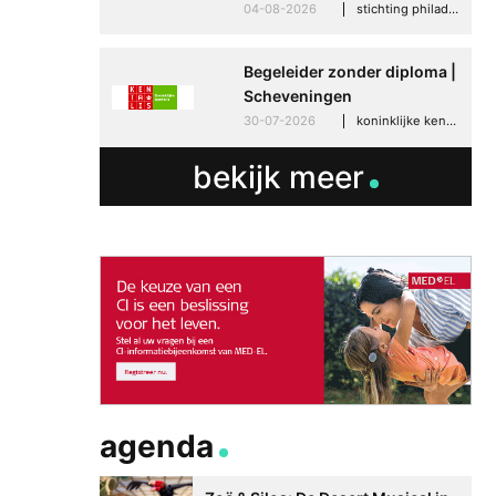
04-08-2026
stichting philadelphia zorg, den haag
Begeleider zonder diploma |
Scheveningen
30-07-2026
koninklijke kentalis, scheveningen
bekijk meer
agenda