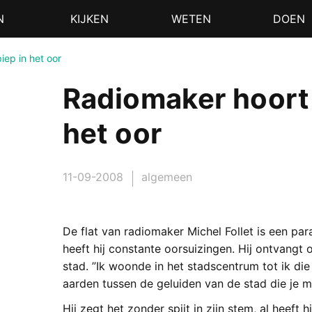
N
KIJKEN
WETEN
DOEN
iep in het oor
Radiomaker hoort 
het oor
11-09-2008
algemeen
De flat van radiomaker Michel Follet is een para
heeft hij constante oorsuizingen. Hij ontvangt 
stad. ”Ik woonde in het stadscentrum tot ik die t
aarden tussen de geluiden van de stad die je mo
Hij zegt het zonder spijt in zijn stem, al heeft 