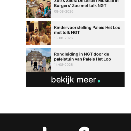
Zoë & Silos: De Desert Musical in
Burgers’ Zoo met tolk NGT
08-08-2026
Kindervoorstelling Paleis Het Loo
met tolk NGT
13-08-2026
Rondleiding in NGT door de
paleistuin van Paleis Het Loo
14-08-2026
bekijk meer