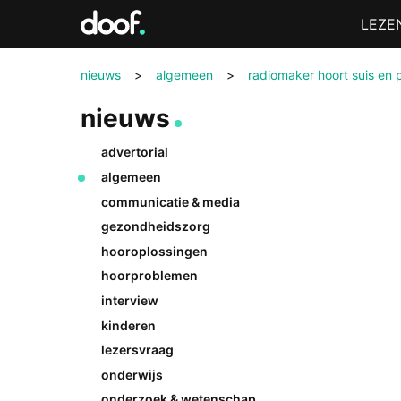
in
Menu
LEZE
Doof.nl
nieuws
>
algemeen
>
radiomaker hoort suis en p
nieuws
advertorial
algemeen
communicatie & media
gezondheidszorg
hooroplossingen
hoorproblemen
interview
kinderen
lezersvraag
onderwijs
onderzoek & wetenschap