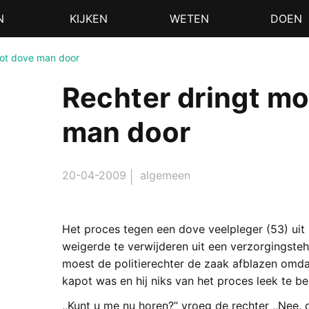
N
KIJKEN
WETEN
DOEN
tot dove man door
Rechter dringt m
man door
20-04-2009
algemeen
Het proces tegen een dove veelpleger (53) uit 
weigerde te verwijderen uit een verzorgingstehu
moest de politierechter de zaak afblazen omd
kapot was en hij niks van het proces leek te be
,,Kunt u me nu horen?’’ vroeg de rechter ,,Nee, 