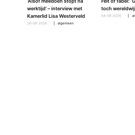
e en
‘Alsof meedoen stopt na
Feit of fabel: 
: hoe
werktijd’ – interview met
toch wereldwij
pt om te
Kamerlid Lisa Westerveld
04-08-2026
a
26-06-2026
algemeen
l
,
algemeen
,
hooroplossingen
,
interview