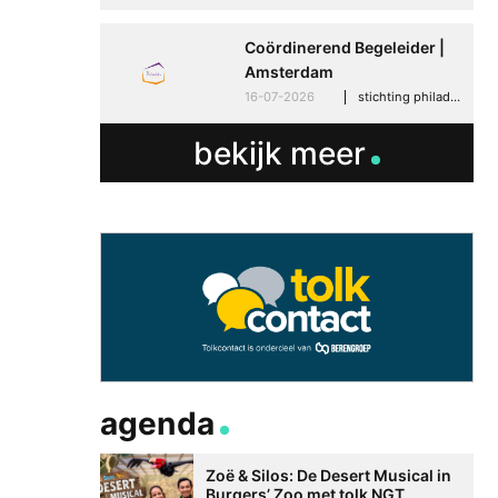
Coördinerend Begeleider |
Amsterdam
16-07-2026
stichting philadelphia zorg, amsterdam
bekijk meer
agenda
Zoë & Silos: De Desert Musical in
Burgers’ Zoo met tolk NGT