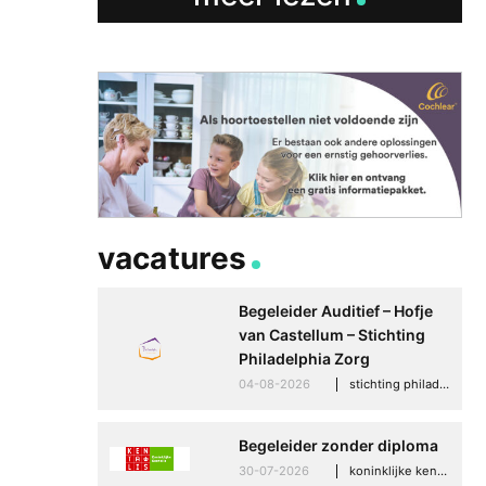
Betere communicati
meer zelfvertrouwen
Speaksee Imelda hel
groeien in haar werk
30-06-2026
advertoria
vacatures
Begeleider Auditief – Hofje
van Castellum – Stichting
Philadelphia Zorg
04-08-2026
stichting philadelphia zorg, den haag
Begeleider zonder diploma
30-07-2026
koninklijke kentalis, scheveningen