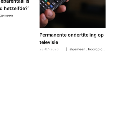
‘Gebarentaal is
Dove tol
d hetzelfde?’
gebarent
verschil
lgemeen
21-07-2026
Permanente ondertiteling op
televisie
28-07-2026
algemeen
,
hooroplossingen
,
hoorpro