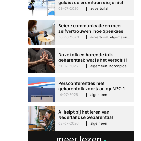
geluid: de bromtoon die je niet
kunt negeren
09-07-2026
advertorial
Betere communicatie en meer
zelfvertrouwen: hoe Speaksee
Imelda helpt om te groeien in
30-06-2026
advertorial, algemeen, hooroplossingen, interview
haar werk
Dove tolk en horende tolk
gebarentaal: wat is het verschil?
21-07-2026
algemeen, hooroplossingen, hoorproblemen, samenleving & maatschappij
Persconferenties met
gebarentolk voortaan op NPO 1
Extra
14-07-2026
algemeen
AI helpt bij het leren van
Nederlandse Gebarentaal
08-07-2026
algemeen
meer lezen