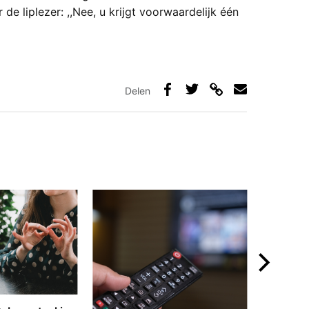
de liplezer: ,,Nee, u krijgt voorwaardelijk één
Delen
Deel
Deel
Deel
Deel
via
op
op
via
link
Facebook
Twitter
e-
mail