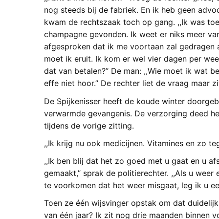
nog steeds bij de fabriek. En ik heb geen advo
kwam de rechtszaak toch op gang. ,,Ik was toe
champagne gevonden. Ik weet er niks meer va
afgesproken dat ik me voortaan zal gedragen al
moet ik eruit. Ik kom er wel vier dagen per wee
dat van betalen?’’ De man: ,,Wie moet ik wat b
effe niet hoor.’’ De rechter liet de vraag maar zi
De Spijkenisser heeft de koude winter doorgebr
verwarmde gevangenis. De verzorging deed hem 
tijdens de vorige zitting.
,,Ik krijg nu ook medicijnen. Vitamines en zo te
,,Ik ben blij dat het zo goed met u gaat en u af
gemaakt,’’ sprak de politierechter. ,,Als u wee
te voorkomen dat het weer misgaat, leg ik u ee
Toen ze één wijsvinger opstak om dat duidelijk
van één jaar? Ik zit nog drie maanden binnen vo