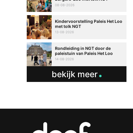
08-08-2026
Kindervoorstelling Paleis Het Loo
met tolk NGT
13-08-2026
Rondleiding in NGT door de
paleistuin van Paleis Het Loo
14-08-2026
bekijk meer