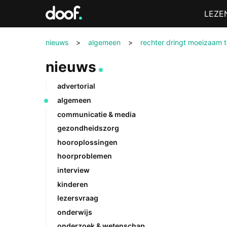
in
Menu
LEZE
Doof.nl
nieuws
>
algemeen
>
rechter dringt moeizaam 
nieuws
advertorial
algemeen
communicatie & media
gezondheidszorg
hooroplossingen
hoorproblemen
interview
kinderen
lezersvraag
onderwijs
onderzoek & wetenschap