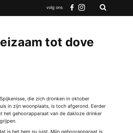
volg ons
Zoeken
Terug
facebook
instagram
Zoeken
naar
boven
oeizaam tot dove
Spijkenisse, die zich dronken in oktober
is in zijn woonplaats, is toch afgerond. Eerder
at het gehoorapparaat van de dakloze drinker
grijpen.
dat is het hem nu juist. Mijn gehoorapparaat is