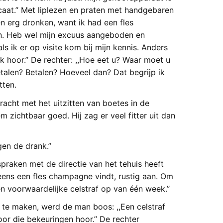
caat.’’ Met liplezen en praten met handgebaren
n erg dronken, want ik had een fles
n. Heb wel mijn excuus aangeboden en
s ik er op visite kom bij mijn kennis. Anders
k hoor.’’ De rechter: ,,Hoe eet u? Waar moet u
etalen? Betalen? Hoeveel dan? Dat begrijp ik
tten.
acht met het uitzitten van boetes in de
zichtbaar goed. Hij zag er veel fitter uit dan
gen de drank.’’
spraken met de directie van het tehuis heeft
r eens een fles champagne vindt, rustig aan. Om
n voorwaardelijke celstraf op van één week.’’
 te maken, werd de man boos: ,,Een celstraf
or die bekeuringen hoor.’’ De rechter