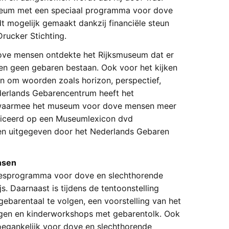
museum met een speciaal programma voor dove
 mogelijk gemaakt dankzij financiële steun
rucker Stichting.
ove mensen ontdekte het Rijksmuseum dat er
en geen gebaren bestaan. Ook voor het kijken
an om woorden zoals horizon, perspectief,
derlands Gebarencentrum heeft het
 waarmee het museum voor dove mensen meer
liceerd op een Museumlexicon dvd
en uitgegeven door het Nederlands Gebaren
nsen
lesprogramma voor dove en slechthorende
s. Daarnaast is tijdens de tentoonstelling
gebarentaal te volgen, een voorstelling van het
dingen en kinderworkshops met gebarentolk. Ook
 toegankelijk voor dove en slechthorende