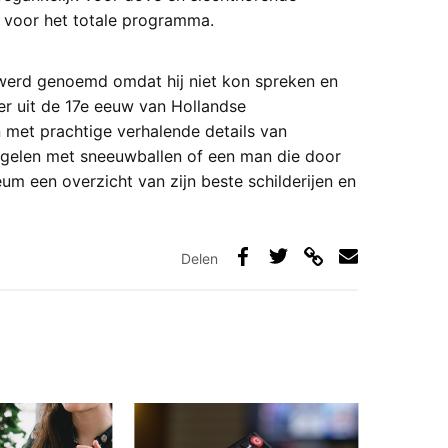
voor het totale programma.
d werd genoemd omdat hij niet kon spreken en
der uit de 17e eeuw van Hollandse
n met prachtige verhalende details van
ogelen met sneeuwballen of een man die door
eum een overzicht van zijn beste schilderijen en
Delen
Deel
Deel
Deel
Deel
via
op
op
via
link
Facebook
Twitter
e-
mail