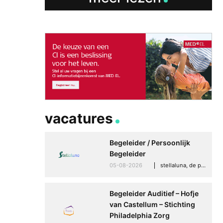
Betere communicati
meer zelfvertrouwen
Speaksee Imelda hel
groeien in haar werk
vacatures
30-06-2026
advertoria
Begeleider / Persoonlijk
Begeleider
05-08-2026
stellaluna, de punt (drenthe)
Begeleider Auditief – Hofje
van Castellum – Stichting
Philadelphia Zorg