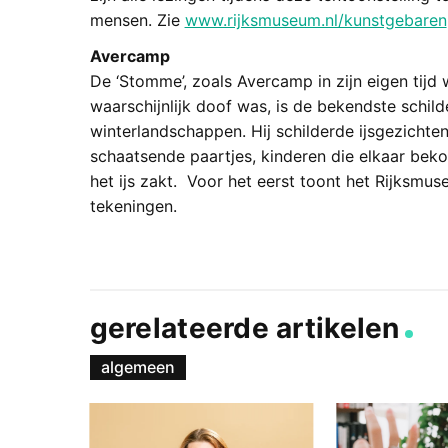
mensen. Zie
www.rijksmuseum.nl/kunstgebaren
Avercamp
De ‘Stomme’, zoals Avercamp in zijn eigen tij
waarschijnlijk doof was, is de bekendste schil
winterlandschappen. Hij schilderde ijsgezichte
schaatsende paartjes, kinderen die elkaar bek
het ijs zakt. Voor het eerst toont het Rijksmus
tekeningen.
gerelateerde artikelen
algemeen