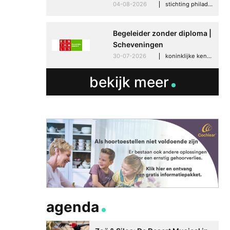
04-08-2026
stichting philadelphia zorg, den haag
Begeleider zonder diploma |
Scheveningen
30-07-2026
koninklijke kentalis, scheveningen
bekijk meer
agenda