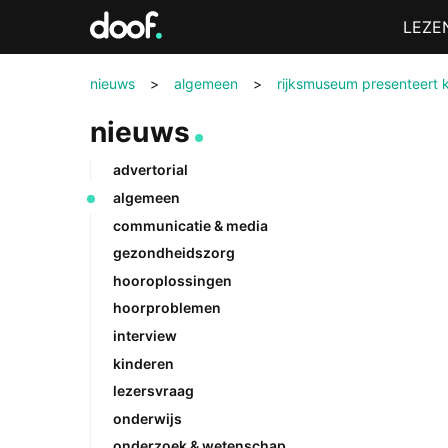
in
Menu
LEZE
Doof.nl
nieuws
>
algemeen
>
rijksmuseum presenteert
nieuws
advertorial
algemeen
communicatie & media
gezondheidszorg
hooroplossingen
hoorproblemen
interview
kinderen
lezersvraag
onderwijs
onderzoek & wetenschap