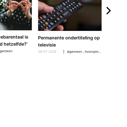
‘Gebarentaal is
Dove tol
Permanente ondertiteling op
d hetzelfde?’
gebarent
televisie
verschil
lgemeen
28-07-2026
algemeen
,
hooroplossingen
,
hoorpro
21-07-2026