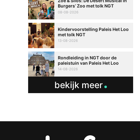
Zoë & Silos: De Desert Musical in
Burgers’ Zoo met tolk NGT
08-08-2026
Kindervoorstelling Paleis Het Loo
met tolk NGT
13-08-2026
Rondleiding in NGT door de
paleistuin van Paleis Het Loo
14-08-2026
bekijk meer