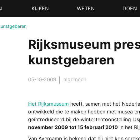
N
KIJKEN
WETEN
DOEN
 kunstgebaren
Rijksmuseum pres
kunstgebaren
05-10-2009
algemeen
Het Rijksmuseum
heeft, samen met het Nederl
ontwikkeld die te maken hebben met musea en 
geïntroduceerd bij de wintertentoonstelling IJ
november 2009 tot 15 februari 2010
in het Ri
Van Avercamp is bekend dat hij niet kon spre