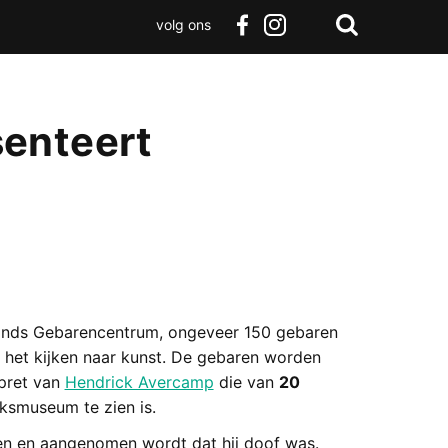
volg ons
Zoeken
Terug
facebook
instagram
Zoeken
naar
boven
enteert
ands Gebarencentrum, ongeveer 150 gebaren
het kijken naar kunst. De gebaren worden
spret van
Hendrick Avercamp
die van
20
jksmuseum te zien is.
ken en aangenomen wordt dat hij doof was.