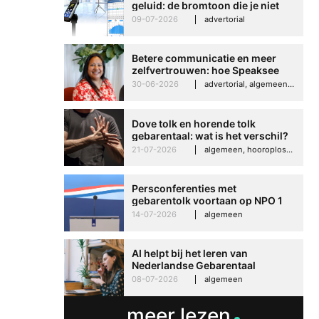
geluid: de bromtoon die je niet
kunt negeren
09-07-2026
advertorial
Betere communicatie en meer
zelfvertrouwen: hoe Speaksee
Imelda helpt om te groeien in
30-06-2026
advertorial, algemeen, hooroplossingen, interview
haar werk
Dove tolk en horende tolk
gebarentaal: wat is het verschil?
21-07-2026
algemeen, hooroplossingen, hoorproblemen, samenleving & maatschappij
Persconferenties met
gebarentolk voortaan op NPO 1
Extra
14-07-2026
algemeen
AI helpt bij het leren van
Nederlandse Gebarentaal
08-07-2026
algemeen
meer lezen