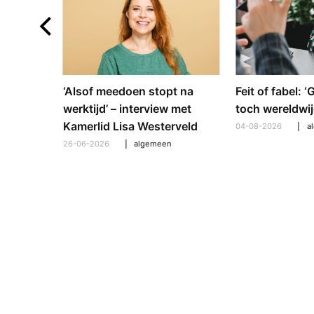
e en
‘Alsof meedoen stopt na
Feit of fabel: 
: hoe
werktijd’ – interview met
toch wereldwij
pt om te
Kamerlid Lisa Westerveld
04-08-2026
a
26-06-2026
algemeen
l
,
algemeen
,
hooroplossingen
,
interview