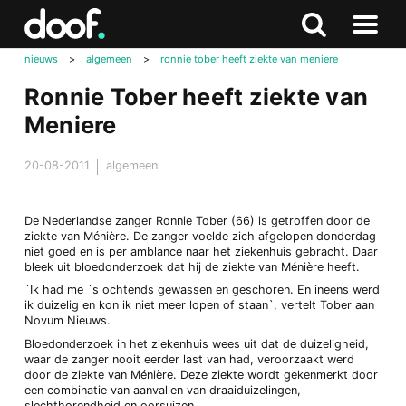
in
Doof.nl
Zoeken
Terug
Zoeken
Naar
naar
nieuws
>
algemeen
>
ronnie tober heeft ziekte van meniere
menu
boven
Ronnie Tober heeft ziekte van
Meniere
20-08-2011
algemeen
De Nederlandse zanger Ronnie Tober (66) is getroffen door de
ziekte van Ménière. De zanger voelde zich afgelopen donderdag
niet goed en is per amblance naar het ziekenhuis gebracht. Daar
bleek uit bloedonderzoek dat hij de ziekte van Ménière heeft.
`Ik had me `s ochtends gewassen en geschoren. En ineens werd
ik duizelig en kon ik niet meer lopen of staan`, vertelt Tober aan
Novum Nieuws.
Bloedonderzoek in het ziekenhuis wees uit dat de duizeligheid,
waar de zanger nooit eerder last van had, veroorzaakt werd
door de ziekte van Ménière. Deze ziekte wordt gekenmerkt door
een combinatie van aanvallen van draaiduizelingen,
slechthorendheid en oorsuizen.