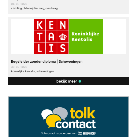
04-08-2026
stichting philadelphia zorg, den haag
Begeleider zonder diploma | Scheveningen
30-07-2026
koninklijke kentalis, scheveningen
bekijk meer