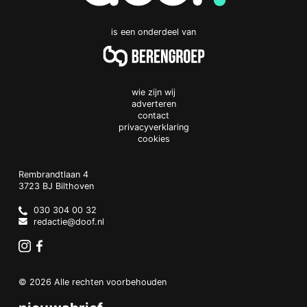
is een onderdeel van
wie zijn wij
adverteren
contact
privacyverklaring
cookies
Doof.nl
work
Rembrandtlaan 4
3723 BJ
Bilthoven
The
Netherlands
030 304 00 32
redactie@doof.nl
Instagram
Facebook
© 2026 Alle rechten voorbehouden