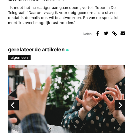
`Ik moet het nu rustiger aan gaan doen`, vertelt Tober in De
Telegraaf. `Daarom vraag ik voorlopig geen e-mailste sturen,
omdat ik de mails ook wil beantwoorden. En van de specialist
moet ik zoveel mogelijk rust houden.`
Delen
Deel
Deel
Deel
Deel
via
op
op
via
link
Facebook
Twitter
e-
gerelateerde artikelen
mail
algemeen