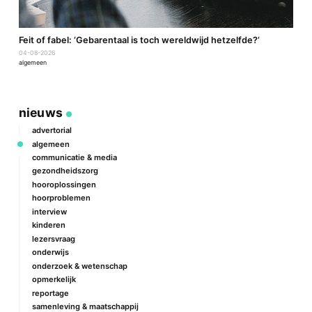
a
Feit of fabel: ‘Gebarentaal is toch wereldwijd hetzelfde?’
P
04-08-2026
2
algemeen
a
nieuws
advertorial
algemeen
communicatie & media
gezondheidszorg
hooroplossingen
hoorproblemen
interview
kinderen
lezersvraag
onderwijs
onderzoek & wetenschap
opmerkelijk
reportage
samenleving & maatschappij