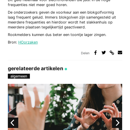
frequenties niet meer goed horen.
De onderzoekers geven de voorkeur aan een blokgolfvormig
laag frequent geluid. Immers blokgolven zijn samengesteld uit
meerdere frequenties en hierdoor wordt het slakkenhuis op
meerdere plaatsen tegelijkertijd geactiveerd.
Rookmelders kunnen dus beter een toontje lager zingen.
Bron:
HOorzaken
Delen
Deel
Deel
Deel
Deel
via
op
op
via
link
Facebook
Twitter
e-
gerelateerde artikelen
mail
algemeen