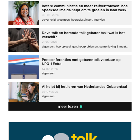
Betere communicatie en meer zelfvertrouwen: hoe
Speaksee Imelda helpt om te groeien in haar werk
30-06-2026
advertorial, algemeen, hooroplossingen, interview
Dove tolk en horende tolk gebarentaal: wat is het
verschil?
21-07-2026
algemeen, hooroplossingen, hoorproblemen, samenleving & maatschappij
Persconferenties met gebarentolk voortaan op
NPO 1 Extra
14-07-2026
algemeen
AI helpt bij het leren van Nederlandse Gebarentaal
08-07-2026
algemeen
meer lezen