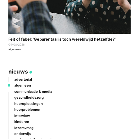
a
Feit of fabel: ‘Gebarentaal is toch wereldwijd hetzelfde?’
P
04-08-2026
2
algemeen
a
nieuws
advertorial
algemeen
communicatie & media
gezondheidszorg
hooroplossingen
hoorproblemen
interview
kinderen
lezersvraag
onderwijs