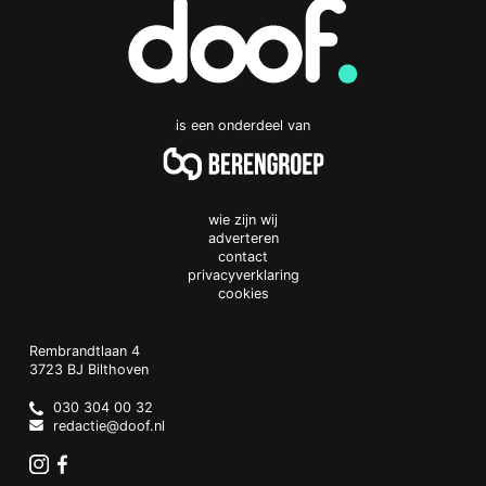
is een onderdeel van
wie zijn wij
adverteren
contact
privacyverklaring
cookies
Doof.nl
work
Rembrandtlaan 4
3723 BJ
Bilthoven
The
Netherlands
030 304 00 32
redactie@doof.nl
Instagram
Facebook