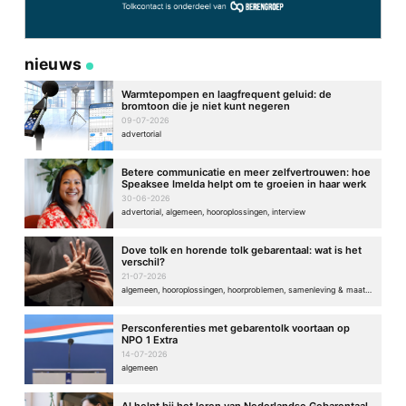
nieuws
Warmtepompen en laagfrequent geluid: de
bromtoon die je niet kunt negeren
09-07-2026
advertorial
Betere communicatie en meer zelfvertrouwen: hoe
Speaksee Imelda helpt om te groeien in haar werk
30-06-2026
advertorial, algemeen, hooroplossingen, interview
Dove tolk en horende tolk gebarentaal: wat is het
verschil?
21-07-2026
algemeen, hooroplossingen, hoorproblemen, samenleving & maatschappij
Persconferenties met gebarentolk voortaan op
NPO 1 Extra
14-07-2026
algemeen