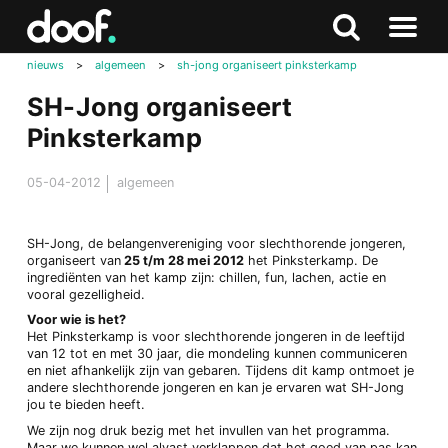
in
Doof.nl
Zoeken
Terug
Zoeken
Naar
naar
nieuws
>
algemeen
>
sh-jong organiseert pinksterkamp
menu
boven
SH-Jong organiseert
Pinksterkamp
05-04-2012
algemeen
SH-Jong, de belangenvereniging voor slechthorende jongeren,
organiseert van
25 t/m 28 mei 2012
het Pinksterkamp. De
ingrediënten van het kamp zijn: chillen, fun, lachen, actie en
vooral gezelligheid.
Voor wie is het?
Het Pinksterkamp is voor slechthorende jongeren in de leeftijd
van 12 tot en met 30 jaar, die mondeling kunnen communiceren
en niet afhankelijk zijn van gebaren. Tijdens dit kamp ontmoet je
andere slechthorende jongeren en kan je ervaren wat SH-Jong
jou te bieden heeft.
We zijn nog druk bezig met het invullen van het programma.
Maar we kunnen wel alvast verklappen dat het goed van pas kan