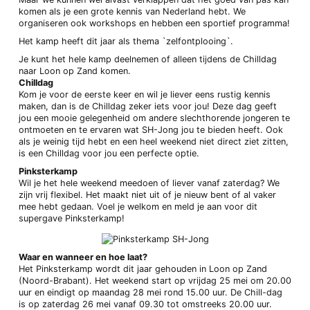
komen als je een grote kennis van Nederland hebt. We
organiseren ook workshops en hebben een sportief programma!
Het kamp heeft dit jaar als thema `zelfontplooing`.
Je kunt het hele kamp deelnemen of alleen tijdens de Chilldag
naar Loon op Zand komen.
Chilldag
Kom je voor de eerste keer en wil je liever eens rustig kennis
maken, dan is de Chilldag zeker iets voor jou! Deze dag geeft
jou een mooie gelegenheid om andere slechthorende jongeren te
ontmoeten en te ervaren wat SH-Jong jou te bieden heeft. Ook
als je weinig tijd hebt en een heel weekend niet direct ziet zitten,
is een Chilldag voor jou een perfecte optie.
Pinksterkamp
Wil je het hele weekend meedoen of liever vanaf zaterdag? We
zijn vrij flexibel. Het maakt niet uit of je nieuw bent of al vaker
mee hebt gedaan. Voel je welkom en meld je aan voor dit
supergave Pinksterkamp!
Waar en wanneer en hoe laat?
Het Pinksterkamp wordt dit jaar gehouden in Loon op Zand
(Noord-Brabant). Het weekend start op vrijdag 25 mei om 20.00
uur en eindigt op maandag 28 mei rond 15.00 uur. De Chill-dag
is op zaterdag 26 mei vanaf 09.30 tot omstreeks 20.00 uur.