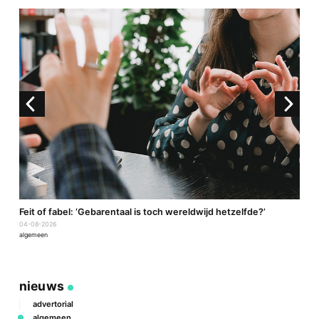
a
Feit of fabel: ‘Gebarentaal is toch wereldwijd hetzelfde?’
P
04-08-2026
2
algemeen
a
nieuws
advertorial
algemeen