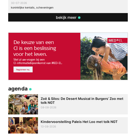
30-07-2026
koninklijke kentalis, scheveningen
bekijk meer
agenda
Zoë & Silos: De Desert Musical in Burgers’ Zoo met
tolk NGT
08-08-2026
Kindervoorstelling Paleis Het Loo met tolk NGT
13-08-2026