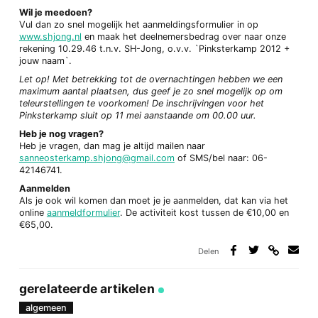
Wil je meedoen?
Vul dan zo snel mogelijk het aanmeldingsformulier in op
www.shjong.nl
en maak het deelnemersbedrag over naar onze
rekening 10.29.46 t.n.v. SH-Jong, o.v.v. `Pinksterkamp 2012 +
jouw naam`.
Let op! Met betrekking tot de overnachtingen hebben we een
maximum aantal plaatsen, dus geef je zo snel mogelijk op om
teleurstellingen te voorkomen! De inschrijvingen voor het
Pinksterkamp sluit op 11 mei aanstaande om 00.00 uur.
Heb je nog vragen?
Heb je vragen, dan mag je altijd mailen naar
sanneosterkamp.shjong@gmail.com
of SMS/bel naar: 06-
42146741.
Aanmelden
Als je ook wil komen dan moet je je aanmelden, dat kan via het
online
aanmeldformulier
. De activiteit kost tussen de €10,00 en
€65,00.
Delen
Deel
Deel
Deel
Deel
via
op
op
via
link
Facebook
Twitter
e-
gerelateerde artikelen
mail
algemeen