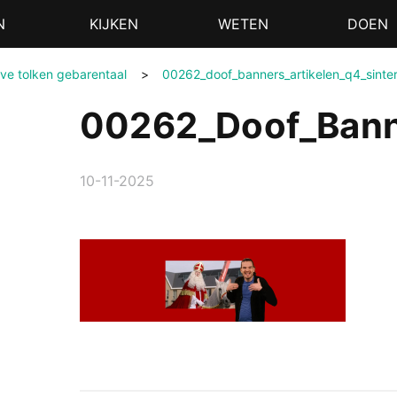
N
KIJKEN
WETEN
DOEN
ove tolken gebarentaal
>
00262_doof_banners_artikelen_q4_sinte
00262_Doof_Banne
10-11-2025