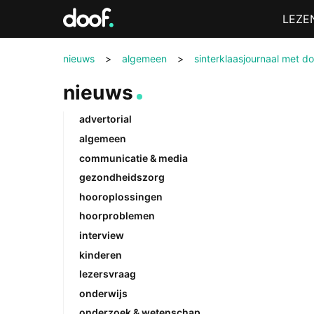
in
Menu
LEZE
Doof.nl
nieuws
>
algemeen
>
sinterklaasjournaal met d
nieuws
advertorial
algemeen
communicatie & media
gezondheidszorg
hooroplossingen
hoorproblemen
interview
kinderen
lezersvraag
onderwijs
onderzoek & wetenschap