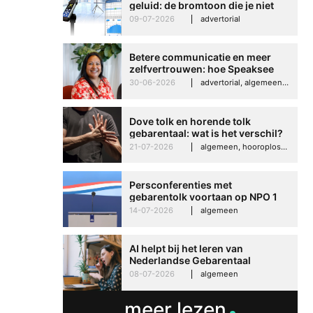
geluid: de bromtoon die je niet
kunt negeren
09-07-2026
advertorial
Betere communicatie en meer
zelfvertrouwen: hoe Speaksee
Imelda helpt om te groeien in
30-06-2026
advertorial, algemeen, hooroplossingen, interview
haar werk
Dove tolk en horende tolk
gebarentaal: wat is het verschil?
21-07-2026
algemeen, hooroplossingen, hoorproblemen, samenleving & maatschappij
Persconferenties met
gebarentolk voortaan op NPO 1
Extra
14-07-2026
algemeen
AI helpt bij het leren van
Nederlandse Gebarentaal
08-07-2026
algemeen
meer lezen