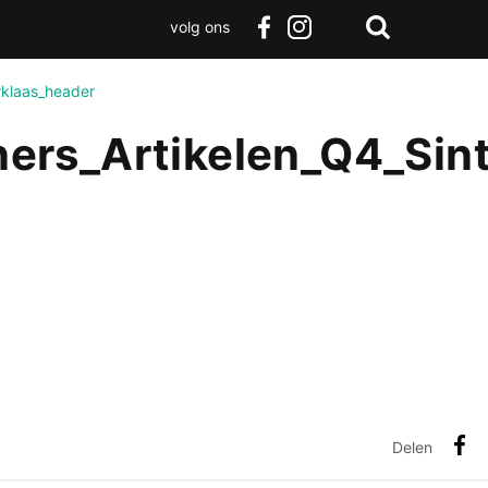
volg ons
Zoeken
Terug
facebook
instagram
Zoeken
naar
rklaas_header
boven
rs_Artikelen_Q4_Sint
Delen
Deel