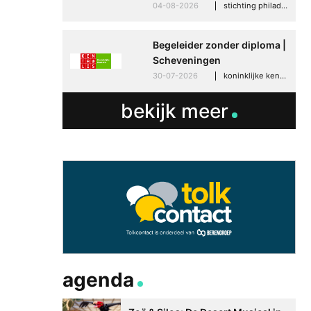
04-08-2026
stichting philadelphia zorg, den haag
Begeleider zonder diploma |
Scheveningen
30-07-2026
koninklijke kentalis, scheveningen
bekijk meer
agenda