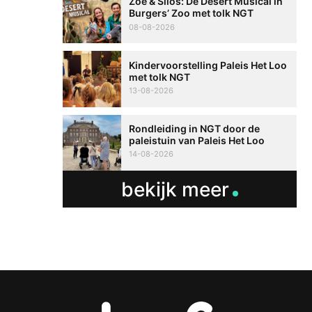
Zoë & Silos: De Desert Musical in
Burgers’ Zoo met tolk NGT
08-08-2026
Kindervoorstelling Paleis Het Loo
met tolk NGT
13-08-2026
Rondleiding in NGT door de
paleistuin van Paleis Het Loo
14-08-2026
bekijk meer