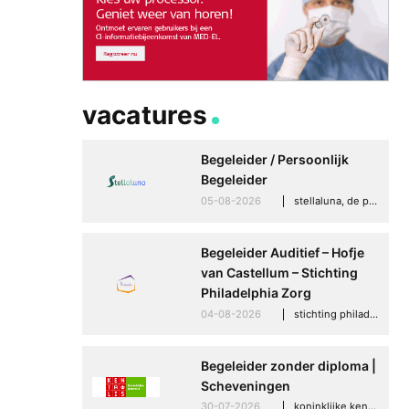
Betere communicati
meer zelfvertrouwen
Speaksee Imelda hel
groeien in haar werk
vacatures
30-06-2026
advertoria
Begeleider / Persoonlijk
Begeleider
05-08-2026
stellaluna, de punt (drenthe)
Begeleider Auditief – Hofje
van Castellum – Stichting
Philadelphia Zorg
04-08-2026
stichting philadelphia zorg, den haag
Begeleider zonder diploma |
Scheveningen
30-07-2026
koninklijke kentalis, scheveningen