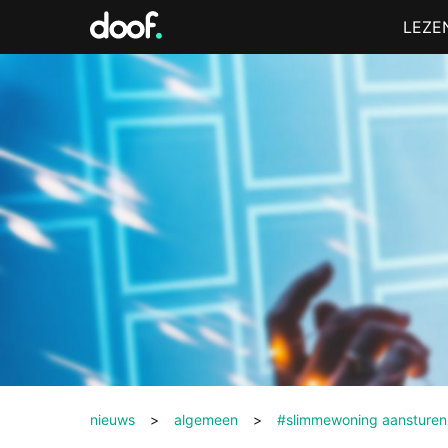
in
Menu
LEZE
Doof.nl
nieuws
>
algemeen
>
#slimmewoning aansturen