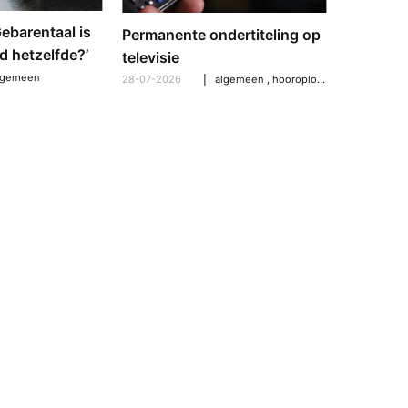
‘Gebarentaal is
Dove tol
Permanente ondertiteling op
d hetzelfde?’
gebarent
televisie
verschil
lgemeen
28-07-2026
algemeen
,
hooroplossingen
,
hoorpro
21-07-2026