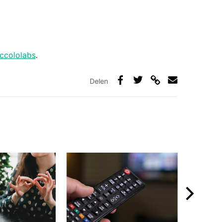
ccololabs
.
Delen
Deel
Deel
Deel
Deel
via
op
op
via
link
Facebook
Twitter
e-
mail