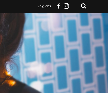
volg ons
Zoeken
Terug
facebook
instagram
Zoeken
naar
boven