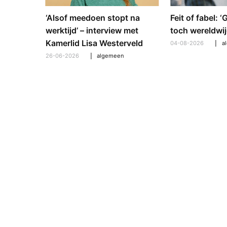
e en
‘Alsof meedoen stopt na
Feit of fabel: 
: hoe
werktijd’ – interview met
toch wereldwij
pt om te
Kamerlid Lisa Westerveld
04-08-2026
a
26-06-2026
algemeen
l
,
algemeen
,
hooroplossingen
,
interview