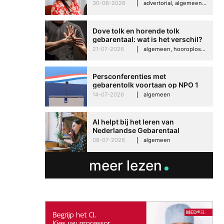
Imelda helpt om te groeien in
30-06-2026
advertorial, algemeen, hooroplossingen, interview
haar werk
Dove tolk en horende tolk
gebarentaal: wat is het verschil?
21-07-2026
algemeen, hooroplossingen, hoorproblemen, samenleving & maatschappij
Persconferenties met
gebarentolk voortaan op NPO 1
Extra
14-07-2026
algemeen
AI helpt bij het leren van
Nederlandse Gebarentaal
08-07-2026
algemeen
meer lezen