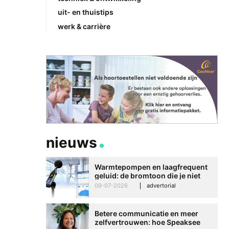
uit- en thuistips
werk & carrière
nieuws
Warmtepompen en laagfrequent
geluid: de bromtoon die je niet
kunt negeren
09-07-2026
advertorial
Betere communicatie en meer
zelfvertrouwen: hoe Speaksee