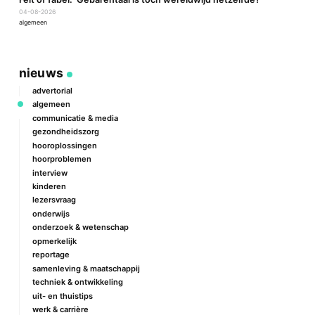
P
04-08-2026
2
algemeen
a
nieuws
advertorial
algemeen
communicatie & media
gezondheidszorg
hooroplossingen
hoorproblemen
interview
kinderen
lezersvraag
onderwijs
onderzoek & wetenschap
opmerkelijk
reportage
samenleving & maatschappij
techniek & ontwikkeling
uit- en thuistips
werk & carrière