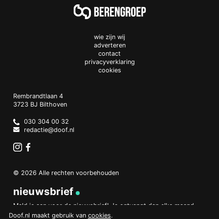
wie zijn wij
adverteren
contact
privacyverklaring
cookies
Doof.nl
work
Rembrandtlaan 4
3723 BJ
Bilthoven
The
Netherlands
030 304 00 32
redactie@doof.nl
Instagram
Facebook
© 2026 Alle rechten voorbehouden
nieuwsbrief
Meld je aan voor de nieuwsbrief! Je ontvangt dan elke maand
een overzicht van het belangrijkste nieuws.
Doof.nl maakt gebruik van
cookies
.