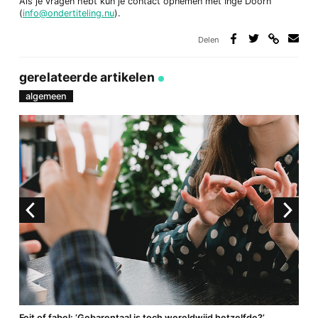
Als je vragen hebt kun je contact opnemen met Inge Doorn
(
info@ondertiteling.nu
).
Delen
Deel
Deel
Deel
Deel
via
op
op
via
link
Facebook
Twitter
e-
gerelateerde artikelen
mail
algemeen
a
Feit of fabel: ‘Gebarentaal is toch wereldwijd hetzelfde?’