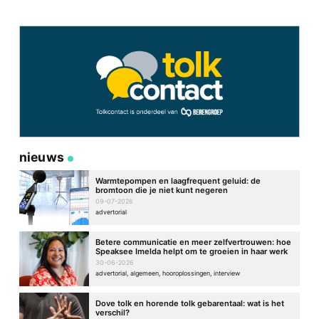
nieuws
Warmtepompen en laagfrequent geluid: de
bromtoon die je niet kunt negeren
09-07-2026
advertorial
Betere communicatie en meer zelfvertrouwen: hoe
Speaksee Imelda helpt om te groeien in haar werk
30-06-2026
advertorial, algemeen, hooroplossingen, interview
Dove tolk en horende tolk gebarentaal: wat is het
verschil?