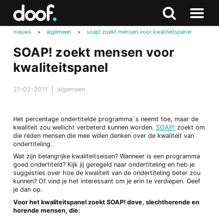
in
Doof.nl
Zoeken
Terug
Zoeken
Naar
naar
nieuws
>
algemeen
>
soap! zoekt mensen voor kwaliteitspanel
menu
boven
SOAP! zoekt mensen voor
kwaliteitspanel
21-02-2011
algemeen
Het percentage ondertitelde programma`s neemt toe, maar de
kwaliteit zou wellicht verbeterd kunnen worden.
SOAP!
zoekt om
die reden mensen die mee willen denken over de kwaliteit van
ondertiteling.
Wat zijn belangrijke kwaliteitseisen? Wanneer is een programma
goed ondertiteld? Kijk jij geregeld naar ondertiteling en heb je
suggesties over hoe de kwaliteit van de ondertiteling beter zou
kunnen? Of vind je het interessant om je erin te verdiepen. Geef
je dan op.
Voor het kwaliteitspanel zoekt SOAP! dove, slechthorende en
horende mensen, die: