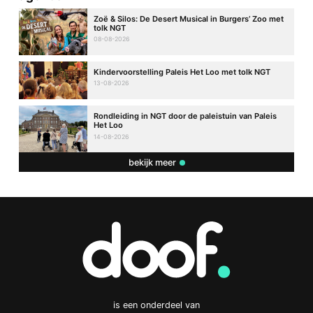
Zoë & Silos: De Desert Musical in Burgers’ Zoo met
tolk NGT
08-08-2026
Kindervoorstelling Paleis Het Loo met tolk NGT
13-08-2026
Rondleiding in NGT door de paleistuin van Paleis
Het Loo
14-08-2026
bekijk meer
is een onderdeel van