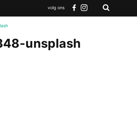
volg ons
Zoeken
Terug
facebook
instagram
Zoeken
naar
lash
boven
348-unsplash