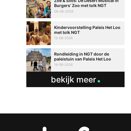
Zoë & Silos: De Desert Musical in
Burgers’ Zoo met tolk NGT
08-08-2026
Kindervoorstelling Paleis Het Loo
met tolk NGT
13-08-2026
Rondleiding in NGT door de
paleistuin van Paleis Het Loo
14-08-2026
bekijk meer