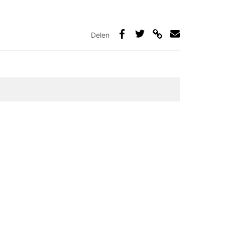
Delen
Deel
Deel
Deel
Deel
via
op
op
via
link
Facebook
Twitter
e-
mail
elden zijn gemarkeerd met
*