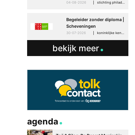
04-08-2026
stichting philadelphia zorg, den haag
Begeleider zonder diploma |
Scheveningen
30-07-2026
koninklijke kentalis, scheveningen
bekijk meer
agenda