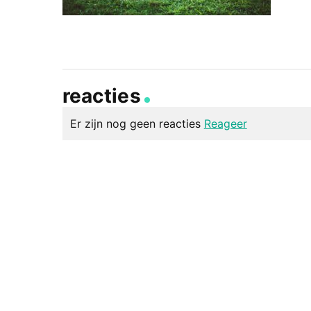
reacties
Er zijn nog geen reacties
Reageer
geef een reactie
Je e-mailadres wordt niet gepubliceerd.
Vereiste v
Reactie
*