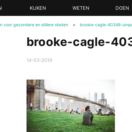
N
KIJKEN
WETEN
DOEN
 voor gezondere en stillere steden
>
brooke-cagle-40348-unsp
brooke-cagle-40
14-03-2019