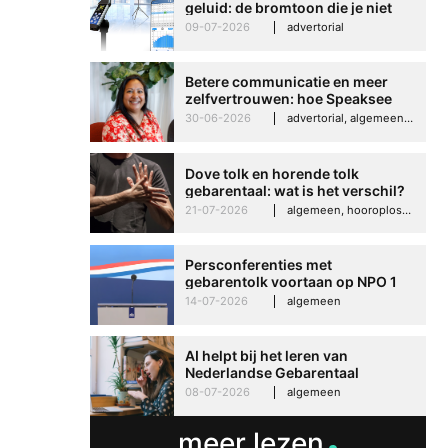
geluid: de bromtoon die je niet
kunt negeren
09-07-2026
advertorial
Betere communicatie en meer
zelfvertrouwen: hoe Speaksee
Imelda helpt om te groeien in
30-06-2026
advertorial, algemeen, hooroplossingen, interview
haar werk
Dove tolk en horende tolk
gebarentaal: wat is het verschil?
21-07-2026
algemeen, hooroplossingen, hoorproblemen, samenleving & maatschappij
Persconferenties met
gebarentolk voortaan op NPO 1
Extra
14-07-2026
algemeen
AI helpt bij het leren van
Nederlandse Gebarentaal
08-07-2026
algemeen
meer lezen