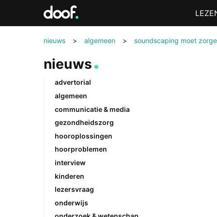
in
Menu
LEZE
Doof.nl
nieuws
>
algemeen
>
soundscaping moet zorgen
nieuws
advertorial
algemeen
communicatie & media
gezondheidszorg
hooroplossingen
hoorproblemen
interview
kinderen
lezersvraag
onderwijs
onderzoek & wetenschap