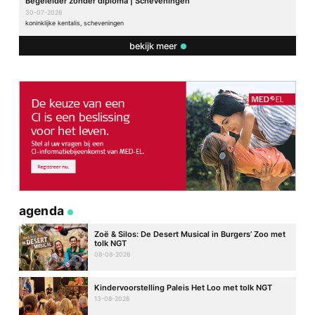
Begeleider zonder diploma | Scheveningen
30-07-2026
koninklijke kentalis, scheveningen
bekijk meer
agenda
Zoë & Silos: De Desert Musical in Burgers’ Zoo met
tolk NGT
08-08-2026
Kindervoorstelling Paleis Het Loo met tolk NGT
13-08-2026