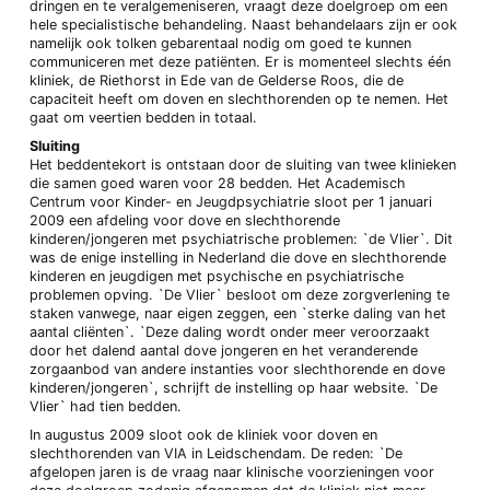
dringen en te veralgemeniseren, vraagt deze doelgroep om een
hele specialistische behandeling. Naast behandelaars zijn er ook
namelijk ook tolken gebarentaal nodig om goed te kunnen
communiceren met deze patiënten. Er is momenteel slechts één
kliniek, de Riethorst in Ede van de Gelderse Roos, die de
capaciteit heeft om doven en slechthorenden op te nemen. Het
gaat om veertien bedden in totaal.
Sluiting
Het beddentekort is ontstaan door de sluiting van twee klinieken
die samen goed waren voor 28 bedden. Het Academisch
Centrum voor Kinder- en Jeugdpsychiatrie sloot per 1 januari
2009 een afdeling voor dove en slechthorende
kinderen/jongeren met psychiatrische problemen: `de Vlier`. Dit
was de enige instelling in Nederland die dove en slechthorende
kinderen en jeugdigen met psychische en psychiatrische
problemen opving. `De Vlier` besloot om deze zorgverlening te
staken vanwege, naar eigen zeggen, een `sterke daling van het
aantal cliënten`. `Deze daling wordt onder meer veroorzaakt
door het dalend aantal dove jongeren en het veranderende
zorgaanbod van andere instanties voor slechthorende en dove
kinderen/jongeren`, schrijft de instelling op haar website. `De
Vlier` had tien bedden.
In augustus 2009 sloot ook de kliniek voor doven en
slechthorenden van VIA in Leidschendam. De reden: `De
afgelopen jaren is de vraag naar klinische voorzieningen voor