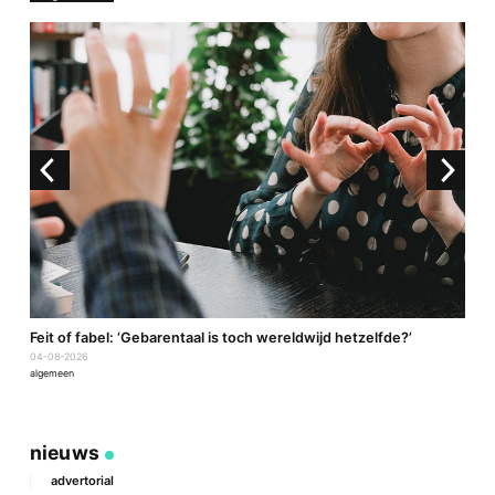
a
Feit of fabel: ‘Gebarentaal is toch wereldwijd hetzelfde?’
P
04-08-2026
2
algemeen
a
nieuws
advertorial