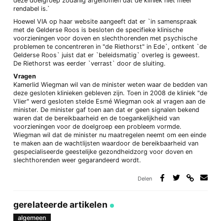
deze doelgroep zodanig afgenomen dat de kliniek niet meer
rendabel is.`
Hoewel VIA op haar website aangeeft dat er `in samenspraak
met de Gelderse Roos is besloten de specifieke klinische
voorzieningen voor doven en slechthorenden met psychische
problemen te concentreren in "de Riethorst" in Ede`, ontkent `de
Gelderse Roos` juist dat er `beleidsmatig` overleg is geweest.
De Riethorst was eerder `verrast` door de sluiting.
Vragen
Kamerlid Wiegman wil van de minister weten waar de bedden van
deze gesloten klinieken gebleven zijn. Toen in 2008 de kliniek "de
Vlier" werd gesloten stelde Esmé Wiegman ook al vragen aan de
minister. De minister gaf toen aan dat er geen signalen bekend
waren dat de bereikbaarheid en de toegankelijkheid van
voorzieningen voor de doelgroep een probleem vormde.
Wiegman wil dat de minister nu maatregelen neemt om een einde
te maken aan de wachtlijsten waardoor de bereikbaarheid van
gespecialiseerde geestelijke gezondheidzorg voor doven en
slechthorenden weer gegarandeerd wordt.
Delen
Deel
Deel
Deel
Deel
via
op
op
via
link
Facebook
Twitter
e-
gerelateerde artikelen
mail
algemeen