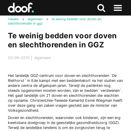
in
Doof.nl
Zoeken
Terug
Zoeken
Naar
naar
nieuws
>
algemeen
>
te weinig bedden voor doven en
menu
slechthorenden in ggz
boven
Te weinig bedden voor doven
en slechthorenden in GGZ
20-09-2010
algemeen
Het landelijk GGZ-centrum voor doven en slechthorenden `De
Riethorst` in Ede kampt met een beddentekort na het sluiten van
andere centra de afgelopen jaren. Terwijl de patiënten nog
steeds opgenomen moeten worden, zijn er bedden `verdwenen`.
Het gaat landelijk om 21 doven en slechthorenden die wachten
op opname. ChristenUnie-Tweede Kamerlid Esmé Wiegman heeft
over deze gang van zaken vragen gesteld aan de minister van
Volksgezondheid.
Doven en slechthorenden, waaronder ook kinderen, zijn een erg
kwetsbare doelgroep in de geestelijke gezondheidszorg (GGZ).
Terwijl de landelijke tendens is om de zorgkosten terug te