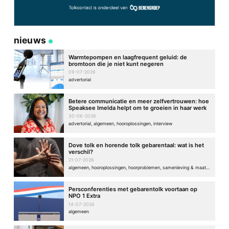
nieuws
Warmtepompen en laagfrequent geluid: de
bromtoon die je niet kunt negeren
09-07-2026
advertorial
Betere communicatie en meer zelfvertrouwen: hoe
Speaksee Imelda helpt om te groeien in haar werk
30-06-2026
advertorial, algemeen, hooroplossingen, interview
Dove tolk en horende tolk gebarentaal: wat is het
verschil?
21-07-2026
algemeen, hooroplossingen, hoorproblemen, samenleving & maatschappij
Persconferenties met gebarentolk voortaan op
NPO 1 Extra
14-07-2026
algemeen