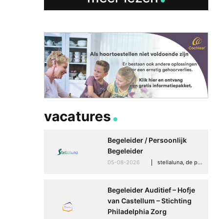
vacatures
Begeleider / Persoonlijk
Begeleider
05-08-2026
stellaluna, de punt (drenthe)
Betere communicati
meer zelfvertrouwen
Begeleider Auditief – Hofje
Speaksee Imelda hel
van Castellum – Stichting
groeien in haar werk
Philadelphia Zorg