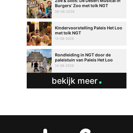
Zoë & Silos: De Desert Musical in
Burgers’ Zoo met tolk NGT
08-08-2026
Kindervoorstelling Paleis Het Loo
met tolk NGT
13-08-2026
Rondleiding in NGT door de
paleistuin van Paleis Het Loo
14-08-2026
bekijk meer