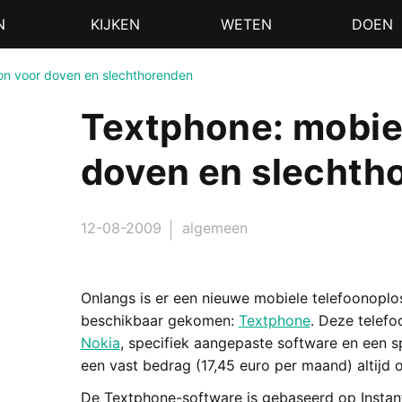
N
KIJKEN
WETEN
DOEN
oon voor doven en slechthorenden
Textphone: mobiel
doven en slechth
12-08-2009
algemeen
Onlangs is er een nieuwe mobiele telefoonopl
beschikbaar gekomen:
Textphone
. Deze telefo
Nokia
, specifiek aangepaste software en een 
een vast bedrag (17,45 euro per maand) altijd o
De Textphone-software is gebaseerd op Instan