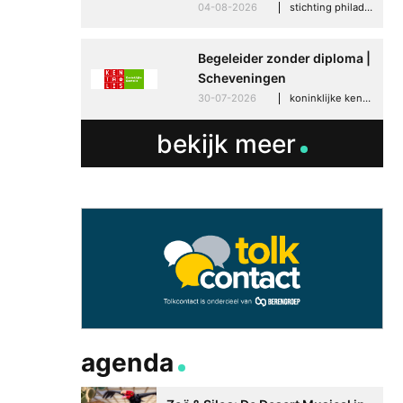
30-06-2026
advertoria
04-08-2026
stichting philadelphia zorg, den haag
Begeleider zonder diploma |
Scheveningen
30-07-2026
koninklijke kentalis, scheveningen
bekijk meer
agenda