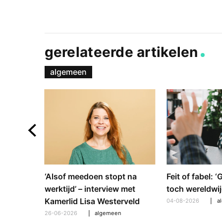
gerelateerde artikelen
algemeen
e en
‘Alsof meedoen stopt na
Feit of fabel: 
: hoe
werktijd’ – interview met
toch wereldwij
pt om te
Kamerlid Lisa Westerveld
04-08-2026
a
26-06-2026
algemeen