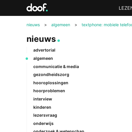
in
Menu
LEZE
Doof.nl
nieuws
>
algemeen
>
textphone: mobiele telef
nieuws
advertorial
algemeen
communicatie & media
gezondheidszorg
hooroplossingen
hoorproblemen
interview
kinderen
lezersvraag
onderwijs
onderzoek & wetenschap