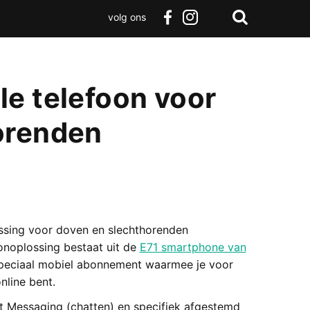
volg ons
Zoeken
Terug
facebook
instagram
Zoeken
naar
boven
e telefoon voor
orenden
ossing voor doven en slechthorenden
onoplossing bestaat uit de
E71 smartphone van
speciaal mobiel abonnement waarmee je voor
nline bent.
t Messaging (chatten) en specifiek afgestemd