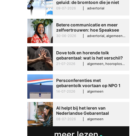
geluid: de bromtoon die je niet
kunt negeren
09-07-2026
advertorial
Betere communicatie en meer
zelfvertrouwen: hoe Speaksee
Imelda helpt om te groeien in
30-06-2026
advertorial, algemeen, hooroplossingen, interview
haar werk
Dove tolk en horende tolk
gebarentaal: wat is het verschil?
21-07-2026
algemeen, hooroplossingen, hoorproblemen, samenleving & maatschappij
Persconferenties met
gebarentolk voortaan op NPO 1
Extra
14-07-2026
algemeen
AI helpt bij het leren van
Nederlandse Gebarentaal
08-07-2026
algemeen
meer lezen