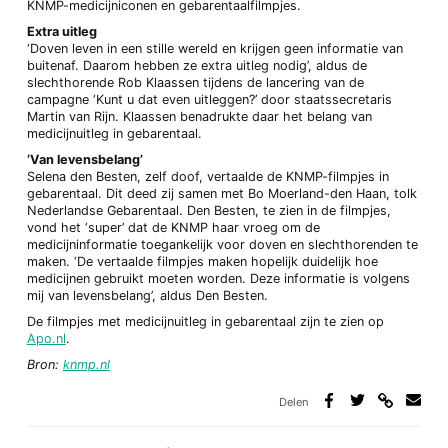
KNMP-medicijniconen en gebarentaalfilmpjes.
Extra uitleg
‘Doven leven in een stille wereld en krijgen geen informatie van
buitenaf. Daarom hebben ze extra uitleg nodig’, aldus de
slechthorende Rob Klaassen tijdens de lancering van de
campagne ‘Kunt u dat even uitleggen?’ door staatssecretaris
Martin van Rijn. Klaassen benadrukte daar het belang van
medicijnuitleg in gebarentaal.
‘Van levensbelang’
Selena den Besten, zelf doof, vertaalde de KNMP-filmpjes in
gebarentaal. Dit deed zij samen met Bo Moerland-den Haan, tolk
Nederlandse Gebarentaal. Den Besten, te zien in de filmpjes,
vond het ‘super’ dat de KNMP haar vroeg om de
medicijninformatie toegankelijk voor doven en slechthorenden te
maken. ‘De vertaalde filmpjes maken hopelijk duidelijk hoe
medicijnen gebruikt moeten worden. Deze informatie is volgens
mij van levensbelang’, aldus Den Besten.
De filmpjes met medicijnuitleg in gebarentaal zijn te zien op
Apo.nl
.
Bron:
knmp.nl
Delen
Deel
Deel
Deel
Deel
via
op
op
via