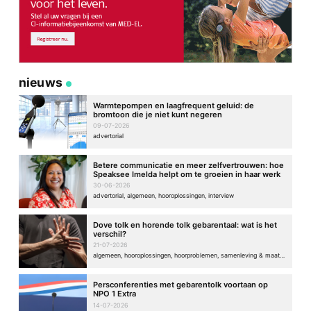
nieuws
Warmtepompen en laagfrequent geluid: de
bromtoon die je niet kunt negeren
09-07-2026
advertorial
Betere communicatie en meer zelfvertrouwen: hoe
Speaksee Imelda helpt om te groeien in haar werk
30-06-2026
advertorial, algemeen, hooroplossingen, interview
Dove tolk en horende tolk gebarentaal: wat is het
verschil?
21-07-2026
algemeen, hooroplossingen, hoorproblemen, samenleving & maatschappij
Persconferenties met gebarentolk voortaan op
NPO 1 Extra
14-07-2026