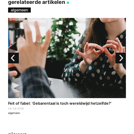
link
Facebook
Twitter
e-
gerelateerde artikelen
mail
algemeen
a
Feit of fabel: ‘Gebarentaal is toch wereldwijd hetzelfde?’
P
04-08-2026
2
algemeen
a