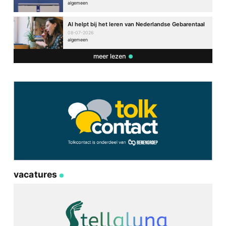
algemeen
AI helpt bij het leren van Nederlandse Gebarentaal
08-07-2026
algemeen
meer lezen
vacatures