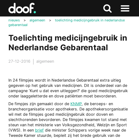
in
Doof.nl
Zoeken
Terug
Zoeken
Naar
naar
nieuws
>
algemeen
>
toelichting medicijngebruik in nederlandse
menu
gebarentaal
boven
Toelichting medicijngebruik in
Nederlandse Gebarentaal
27-12-2016
algemeen
In 24 filmpjes wordt in Nederlandse Gebarentaal extra uitleg
gegeven op het gebruik van medicijnen. Dit is onderdeel van de
campagne ‘Kunt u dat even uitleggen?’ die goed medicijngebruik
onder laaggeletterde en dove patiënten moet bevorderen.
De fimpjes zijn gemaakt door de
KNMP
, de beroeps- en
brancheorganisatie voor apothekers. De apothekersorganisatie
wil met de filmpjes goed medicijngebruik door doven en
slechthorenden bevorderen. De filmpjes kwamen tot stand met
steun van het ministerie van Volksgezondheid, Welzijn en Sport
(VWS). In een
brief
die minister Schippers vorige week naar de
Tweede Kamer stuurde, bepleit zij het brede gebruik van de