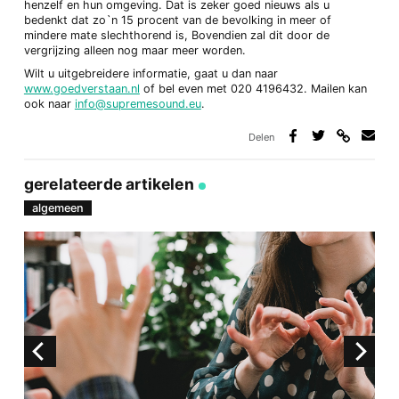
henzelf en hun omgeving. Dat is zeker goed nieuws als u
bedenkt dat zo`n 15 procent van de bevolking in meer of
mindere mate slechthorend is, Bovendien zal dit door de
vergrijzing alleen nog maar meer worden.
Wilt u uitgebreidere informatie, gaat u dan naar
www.goedverstaan.nl
of bel even met 020 4196432. Mailen kan
ook naar
info@supremesound.eu
.
Delen
Deel
Deel
Deel
Deel
via
op
op
via
link
Facebook
Twitter
e-
gerelateerde artikelen
mail
algemeen