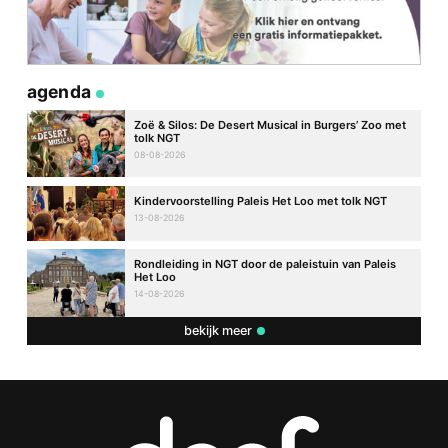
agenda
Zoë & Silos: De Desert Musical in Burgers’ Zoo met
tolk NGT
08-08-2026
Kindervoorstelling Paleis Het Loo met tolk NGT
13-08-2026
Rondleiding in NGT door de paleistuin van Paleis
Het Loo
14-08-2026
bekijk meer