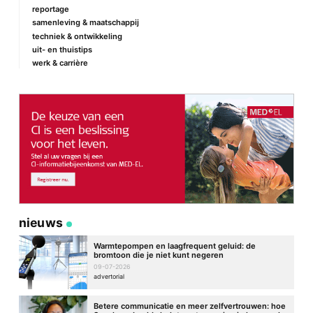
reportage
samenleving & maatschappij
techniek & ontwikkeling
uit- en thuistips
werk & carrière
nieuws
Warmtepompen en laagfrequent geluid: de
bromtoon die je niet kunt negeren
09-07-2026
advertorial
Betere communicatie en meer zelfvertrouwen: hoe