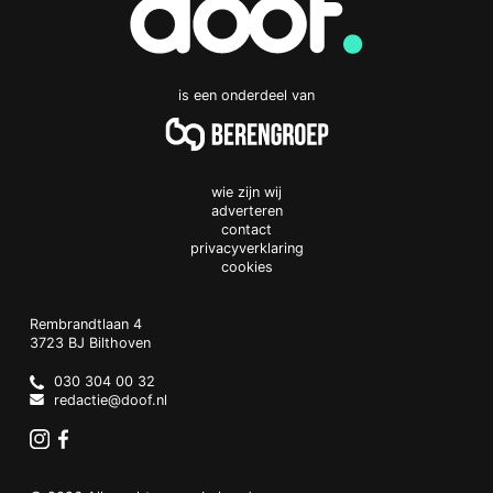
is een onderdeel van
wie zijn wij
adverteren
contact
privacyverklaring
cookies
Doof.nl
work
Rembrandtlaan 4
3723 BJ
Bilthoven
The
Netherlands
030 304 00 32
redactie@doof.nl
Instagram
Facebook