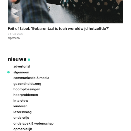
a
Feit of fabel: ‘Gebarentaal is toch wereldwijd hetzelfde?’
P
04-08-2026
2
algemeen
a
nieuws
advertorial
algemeen
communicatie & media
gezondheidszorg
hooroplossingen
hoorproblemen
interview
kinderen
lezersvraag
onderwijs
onderzoek & wetenschap
opmerkelijk