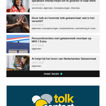
Speaksee Imelda helpt om te groeien in haar werk
30-06-2026
advertorial, algemeen, hooroplossingen, interview
Dove tolk en horende tolk gebarentaal: wat is het
verschil?
21-07-2026
algemeen, hooroplossingen, hoorproblemen, samenleving & maatschappij
Persconferenties met gebarentolk voortaan op
NPO 1 Extra
14-07-2026
algemeen
AI helpt bij het leren van Nederlandse Gebarentaal
08-07-2026
algemeen
meer lezen