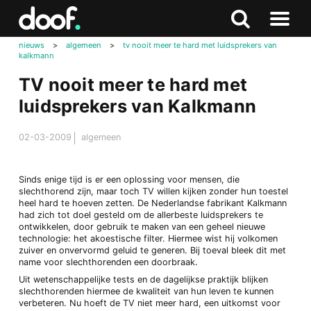
in
Doof.nl
Zoeken
Terug
Zoeken
Naar
naar
nieuws
>
algemeen
>
tv nooit meer te hard met luidsprekers van
menu
kalkmann
boven
TV nooit meer te hard met
luidsprekers van Kalkmann
02-03-2009
algemeen
Sinds enige tijd is er een oplossing voor mensen, die
slechthorend zijn, maar toch TV willen kijken zonder hun toestel
heel hard te hoeven zetten. De Nederlandse fabrikant Kalkmann
had zich tot doel gesteld om de allerbeste luidsprekers te
ontwikkelen, door gebruik te maken van een geheel nieuwe
technologie: het akoestische filter. Hiermee wist hij volkomen
zuiver en onvervormd geluid te generen. Bij toeval bleek dit met
name voor slechthorenden een doorbraak.
Uit wetenschappelijke tests en de dagelijkse praktijk blijken
slechthorenden hiermee de kwaliteit van hun leven te kunnen
verbeteren. Nu hoeft de TV niet meer hard, een uitkomst voor