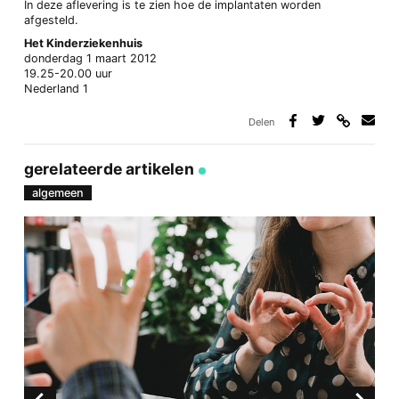
In deze aflevering is te zien hoe de implantaten worden
afgesteld.
Het Kinderziekenhuis
donderdag 1 maart 2012
19.25-20.00 uur
Nederland 1
Delen
Deel
Deel
Deel
Deel
via
op
op
via
link
Facebook
Twitter
e-
gerelateerde artikelen
mail
algemeen