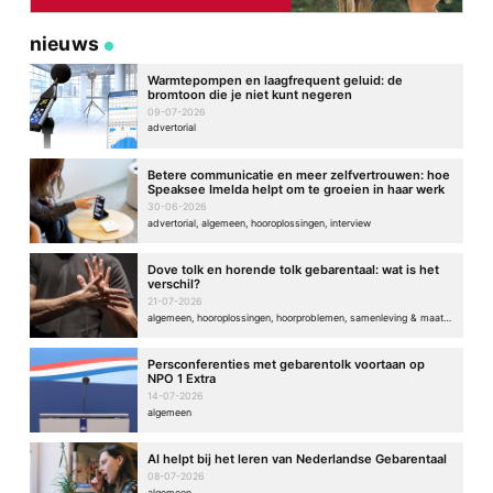
nieuws
Warmtepompen en laagfrequent geluid: de
bromtoon die je niet kunt negeren
09-07-2026
advertorial
Betere communicatie en meer zelfvertrouwen: hoe
Speaksee Imelda helpt om te groeien in haar werk
30-06-2026
advertorial, algemeen, hooroplossingen, interview
Dove tolk en horende tolk gebarentaal: wat is het
verschil?
21-07-2026
algemeen, hooroplossingen, hoorproblemen, samenleving & maatschappij
Persconferenties met gebarentolk voortaan op
NPO 1 Extra
14-07-2026
algemeen
AI helpt bij het leren van Nederlandse Gebarentaal
08-07-2026
algemeen