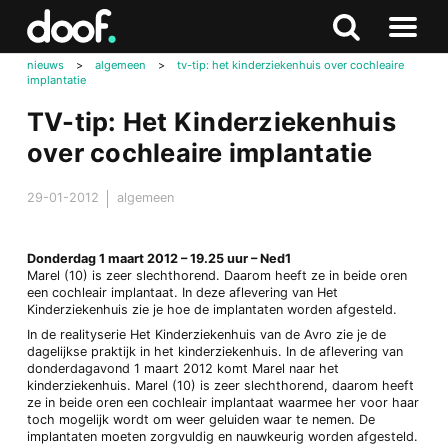
in
Doof.nl
Zoeken
Terug
Zoeken
Naar
naar
nieuws
>
algemeen
>
tv-tip: het kinderziekenhuis over cochleaire
menu
implantatie
boven
TV-tip: Het Kinderziekenhuis
over cochleaire implantatie
29-01-2012
algemeen
Donderdag 1 maart 2012 – 19.25 uur – Ned1
Marel (10) is zeer slechthorend. Daarom heeft ze in beide oren
een cochleair implantaat. In deze aflevering van Het
Kinderziekenhuis zie je hoe de implantaten worden afgesteld.
In de realityserie Het Kinderziekenhuis van de Avro zie je de
dagelijkse praktijk in het kinderziekenhuis. In de aflevering van
donderdagavond 1 maart 2012 komt Marel naar het
kinderziekenhuis. Marel (10) is zeer slechthorend, daarom heeft
ze in beide oren een cochleair implantaat waarmee her voor haar
toch mogelijk wordt om weer geluiden waar te nemen. De
implantaten moeten zorgvuldig en nauwkeurig worden afgesteld.