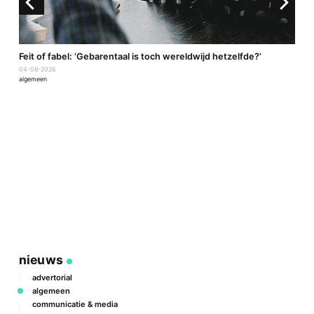
a
Feit of fabel: ‘Gebarentaal is toch wereldwijd hetzelfde?’
04-08-2026
algemeen
P
2
a
nieuws
advertorial
algemeen
communicatie & media