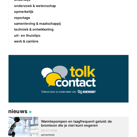
onderzoek & wetenschap
opmerkelijk
reportage
samenleving & maatschappij
techniek & ontwikkeling
uit- en thuistips
werk & carrière
nieuws
Warmtepompen en laagfrequent geluid: de
bromtoon die je niet kunt negeren
09-07-2026
advertorial