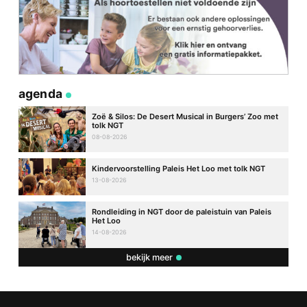
agenda
Zoë & Silos: De Desert Musical in Burgers’ Zoo met
tolk NGT
08-08-2026
Kindervoorstelling Paleis Het Loo met tolk NGT
13-08-2026
Rondleiding in NGT door de paleistuin van Paleis
Het Loo
14-08-2026
bekijk meer