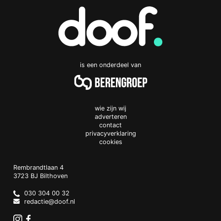
is een onderdeel van
wie zijn wij
adverteren
contact
privacyverklaring
cookies
Doof.nl
work
Rembrandtlaan 4
3723 BJ
Bilthoven
The
Netherlands
030 304 00 32
redactie@doof.nl