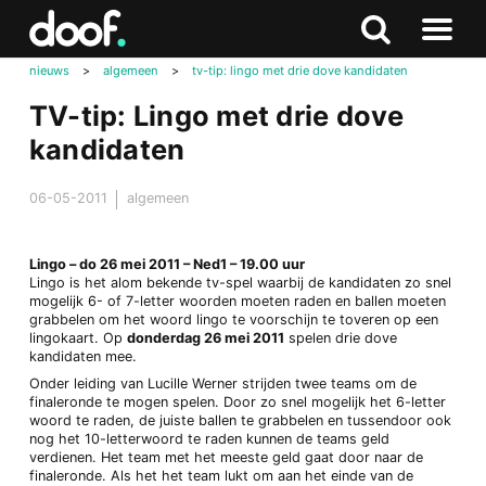
in
Doof.nl
Zoeken
Terug
Zoeken
Naar
naar
nieuws
>
algemeen
>
tv-tip: lingo met drie dove kandidaten
menu
boven
TV-tip: Lingo met drie dove
kandidaten
06-05-2011
algemeen
Lingo – do 26 mei 2011 – Ned1 – 19.00 uur
Lingo is het alom bekende tv-spel waarbij de kandidaten zo snel
mogelijk 6- of 7-letter woorden moeten raden en ballen moeten
grabbelen om het woord lingo te voorschijn te toveren op een
lingokaart. Op
donderdag 26 mei 2011
spelen drie dove
kandidaten mee.
Onder leiding van Lucille Werner strijden twee teams om de
finaleronde te mogen spelen. Door zo snel mogelijk het 6-letter
woord te raden, de juiste ballen te grabbelen en tussendoor ook
nog het 10-letterwoord te raden kunnen de teams geld
verdienen. Het team met het meeste geld gaat door naar de
finaleronde. Als het het team lukt om aan het einde van de