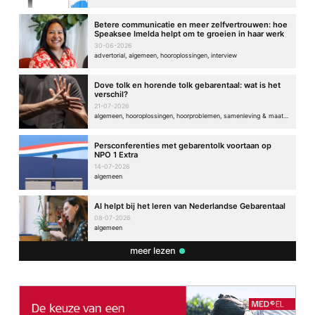
Betere communicatie en meer zelfvertrouwen: hoe
Speaksee Imelda helpt om te groeien in haar werk
30-06-2026
advertorial, algemeen, hooroplossingen, interview
Dove tolk en horende tolk gebarentaal: wat is het
verschil?
21-07-2026
algemeen, hooroplossingen, hoorproblemen, samenleving & maatschappij
Persconferenties met gebarentolk voortaan op
NPO 1 Extra
14-07-2026
algemeen
AI helpt bij het leren van Nederlandse Gebarentaal
08-07-2026
algemeen
meer lezen