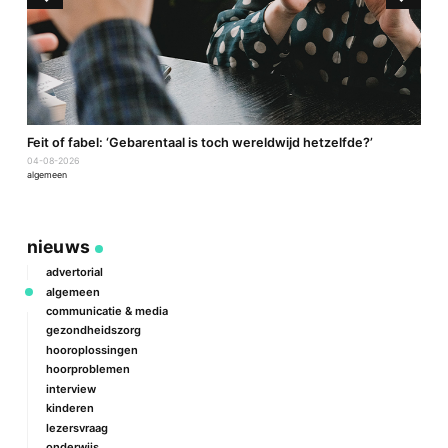
a
Feit of fabel: ‘Gebarentaal is toch wereldwijd hetzelfde?’
P
04-08-2026
2
algemeen
a
nieuws
advertorial
algemeen
communicatie & media
gezondheidszorg
hooroplossingen
hoorproblemen
interview
kinderen
lezersvraag
onderwijs