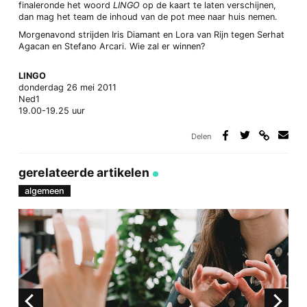
finaleronde het woord
LINGO
op de kaart te laten verschijnen,
dan mag het team de inhoud van de pot mee naar huis nemen.
Morgenavond strijden Iris Diamant en Lora van Rijn tegen Serhat
Agacan en Stefano Arcari. Wie zal er winnen?
LINGO
donderdag 26 mei 2011
Ned1
19.00-19.25 uur
Delen
Deel
Deel
Deel
Deel
via
op
op
via
link
Facebook
Twitter
e-
gerelateerde artikelen
mail
algemeen