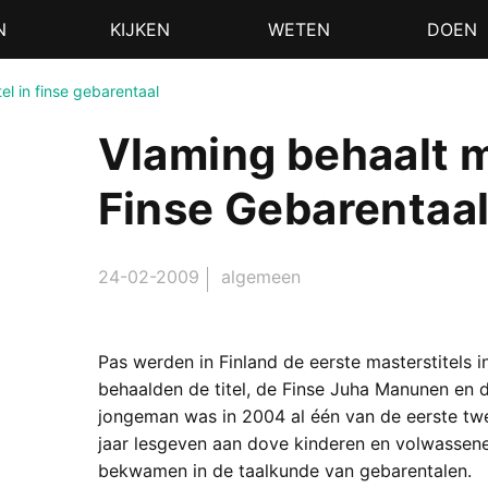
N
KIJKEN
WETEN
DOEN
el in finse gebarentaal
Vlaming behaalt m
Finse Gebarentaa
24-02-2009
algemeen
Pas werden in Finland de eerste masterstitels i
behaalden de titel, de Finse Juha Manunen en
jongeman was in 2004 al één van de eerste twe
jaar lesgeven aan dove kinderen en volwassenen,
bekwamen in de taalkunde van gebarentalen.