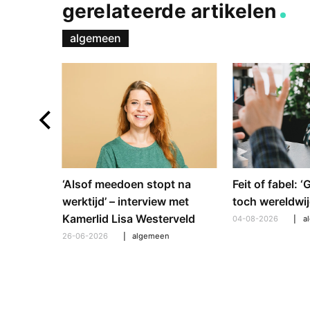
gerelateerde artikelen
algemeen
e en
‘Alsof meedoen stopt na
Feit of fabel: 
: hoe
werktijd’ – interview met
toch wereldwij
pt om te
Kamerlid Lisa Westerveld
04-08-2026
a
26-06-2026
algemeen
l
,
algemeen
,
hooroplossingen
,
interview