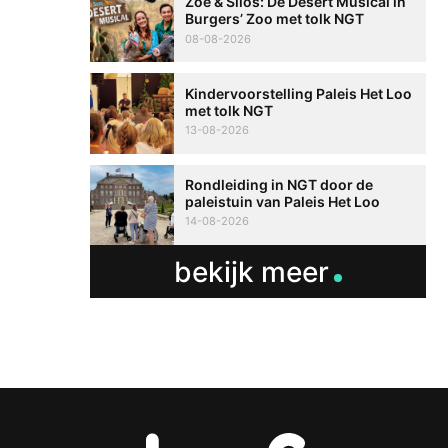
Zoë & Silos: De Desert Musical in
Burgers’ Zoo met tolk NGT
08-08-2026
Kindervoorstelling Paleis Het Loo
met tolk NGT
13-08-2026
Rondleiding in NGT door de
paleistuin van Paleis Het Loo
14-08-2026
bekijk meer