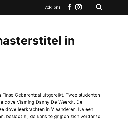
volg ons
Zoeken
Terug
facebook
instagram
Zoeken
naar
boven
asterstitel in
l
n Finse Gebarentaal uitgereikt. Twee studenten
 de dove Vlaming Danny De Weerdt. De
e dove leerkrachten in Vlaanderen. Na een
 besloot hij de kans te grijpen zich verder te