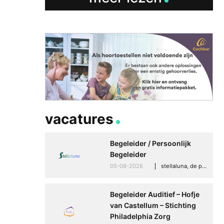
vacatures
Betere communicati
Begeleider / Persoonlijk
meer zelfvertrouwen
Begeleider
Speaksee Imelda hel
05-08-2026
stellaluna, de punt (drenthe)
groeien in haar werk
30-06-2026
advertoria
Begeleider Auditief – Hofje
van Castellum – Stichting
Philadelphia Zorg