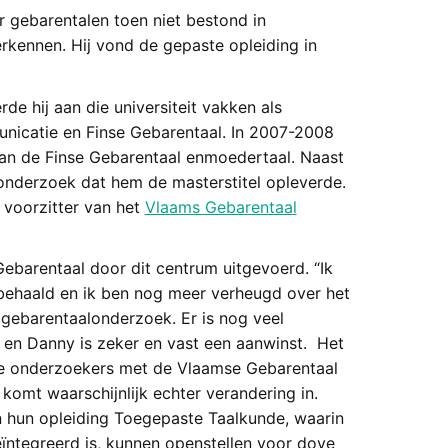
r gebarentalen toen niet bestond in
rkennen. Hij vond de gepaste opleiding in
 hij aan die universiteit vakken als
nicatie en Finse Gebarentaal. In 2007-2008
van de Finse Gebarentaal enmoedertaal. Naast
onderzoek dat hem de masterstitel opleverde.
e voorzitter van het
Vlaams Gebarentaal
barentaal door dit centrum uitgevoerd. “Ik
 behaald en ik ben nog meer verheugd over het
t gebarentaalonderzoek. Er is nog veel
en Danny is zeker en vast een aanwinst. Het
ve onderzoekers met de Vlaamse Gebarentaal
komt waarschijnlijk echter verandering in.
n hun opleiding Toegepaste Taalkunde, waarin
ïntegreerd is, kunnen openstellen voor dove