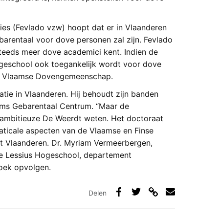
es (Fevlado vzw) hoopt dat er in Vlaanderen
arentaal voor dove personen zal zijn. Fevlado
teeds meer dove academici kent. Indien de
geschool ook toegankelijk wordt voor dove
de Vlaamse Dovengemeenschap.
atie in Vlaanderen. Hij behoudt zijn banden
ams Gebarentaal Centrum. “Maar de
n ambitieuze De Weerdt weten. Het doctoraat
aticale aspecten van de Vlaamse en Finse
uit Vlaanderen. Dr. Myriam Vermeerbergen,
e Lessius Hogeschool, departement
oek opvolgen.
Delen
Deel
Deel
Deel
Deel
via
op
op
via