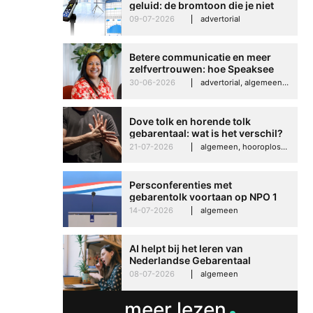
geluid: de bromtoon die je niet
kunt negeren
09-07-2026
advertorial
Betere communicatie en meer
zelfvertrouwen: hoe Speaksee
Imelda helpt om te groeien in
30-06-2026
advertorial, algemeen, hooroplossingen, interview
haar werk
Dove tolk en horende tolk
gebarentaal: wat is het verschil?
21-07-2026
algemeen, hooroplossingen, hoorproblemen, samenleving & maatschappij
Persconferenties met
gebarentolk voortaan op NPO 1
Extra
14-07-2026
algemeen
AI helpt bij het leren van
Nederlandse Gebarentaal
08-07-2026
algemeen
meer lezen