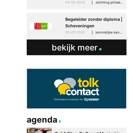
04-08-2026
stichting philadelphia zorg, den haag
Begeleider zonder diploma |
Scheveningen
30-07-2026
koninklijke kentalis, scheveningen
bekijk meer
agenda