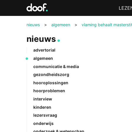
in
Menu
LEZE
Doof.nl
nieuws
>
algemeen
>
vlaming behaalt masterstit
nieuws
advertorial
algemeen
communicatie & media
gezondheidszorg
hooroplossingen
hoorproblemen
interview
kinderen
lezersvraag
onderwijs
onderzoek & wetenschap