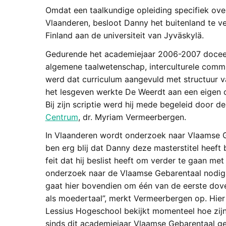
Omdat een taalkundige opleiding specifiek ove
Vlaanderen, besloot Danny het buitenland te ve
Finland aan de universiteit van Jyväskylä.
Gedurende het academiejaar 2006-2007 doceerde
algemene taalwetenschap, interculturele commu
werd dat curriculum aangevuld met structuur 
het lesgeven werkte De Weerdt aan een eigen 
Bij zijn scriptie werd hij mede begeleid door d
Centrum
, dr. Myriam Vermeerbergen.
In Vlaanderen wordt onderzoek naar Vlaamse Ge
ben erg blij dat Danny deze masterstitel heeft
feit dat hij beslist heeft om verder te gaan me
onderzoek naar de Vlaamse Gebarentaal nodig 
gaat hier bovendien om één van de eerste do
als moedertaal”, merkt Vermeerbergen op. Hier 
Lessius Hogeschool bekijkt momenteel hoe zij
sinds dit academiejaar Vlaamse Gebarentaal ge