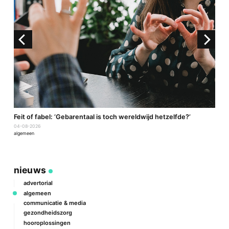
a
Feit of fabel: ‘Gebarentaal is toch wereldwijd hetzelfde?’
P
04-08-2026
2
algemeen
a
nieuws
advertorial
algemeen
communicatie & media
gezondheidszorg
hooroplossingen