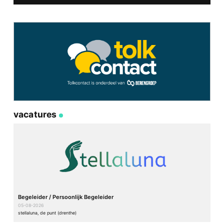
vacatures
Begeleider / Persoonlijk Begeleider
05-08-2026
stellaluna, de punt (drenthe)