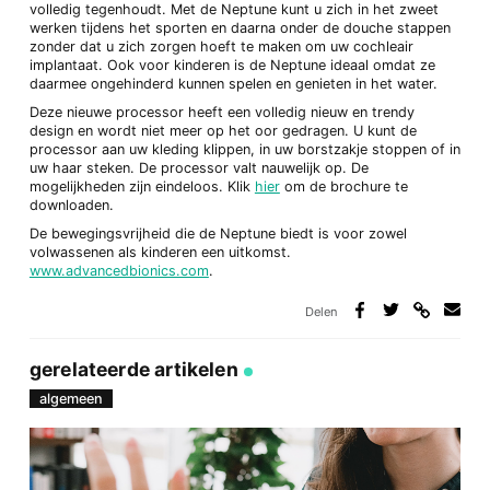
volledig tegenhoudt. Met de Neptune kunt u zich in het zweet
werken tijdens het sporten en daarna onder de douche stappen
zonder dat u zich zorgen hoeft te maken om uw cochleair
implantaat. Ook voor kinderen is de Neptune ideaal omdat ze
daarmee ongehinderd kunnen spelen en genieten in het water.
Deze nieuwe processor heeft een volledig nieuw en trendy
design en wordt niet meer op het oor gedragen. U kunt de
processor aan uw kleding klippen, in uw borstzakje stoppen of in
uw haar steken. De processor valt nauwelijk op. De
mogelijkheden zijn eindeloos. Klik
hier
om de brochure te
downloaden.
De bewegingsvrijheid die de Neptune biedt is voor zowel
volwassenen als kinderen een uitkomst.
www.advancedbionics.com
.
Delen
Deel
Deel
Deel
Deel
via
op
op
via
link
Facebook
Twitter
e-
gerelateerde artikelen
mail
algemeen