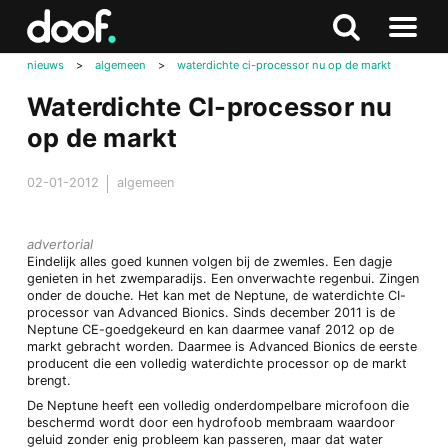
in
Doof.nl
Zoeken
Terug
Zoeken
Naar
naar
nieuws
>
algemeen
>
waterdichte ci-processor nu op de markt
menu
boven
Waterdichte CI-processor nu
op de markt
02-01-2012
algemeen
advertorial
Eindelijk alles goed kunnen volgen bij de zwemles. Een dagje
genieten in het zwemparadijs. Een onverwachte regenbui. Zingen
onder de douche. Het kan met de Neptune, de waterdichte CI-
processor van Advanced Bionics. Sinds december 2011 is de
Neptune CE-goedgekeurd en kan daarmee vanaf 2012 op de
markt gebracht worden. Daarmee is Advanced Bionics de eerste
producent die een volledig waterdichte processor op de markt
brengt.
De Neptune heeft een volledig onderdompelbare microfoon die
beschermd wordt door een hydrofoob membraam waardoor
geluid zonder enig probleem kan passeren, maar dat water