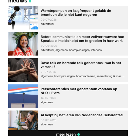
nieuws
Warmtepompen en laagfrequent geluid: de
bromtoon die je niet kunt negeren
09-07-2026
advertorial
Betere communicatie en meer zelfvertrouwen: hoe
Speaksee Imelda helpt om te groeien in haar werk
30-06-2026
advertorial, algemeen, hooroplossingen, interview
Dove tolk en horende tolk gebarentaal: wat is het
verschil?
21-07-2026
algemeen, hooroplossingen, hoorproblemen, samenleving & maatschappij
Persconferenties met gebarentolk voortaan op
NPO 1 Extra
14-07-2026
algemeen
AI helpt bij het leren van Nederlandse Gebarentaal
08-07-2026
algemeen
meer lezen