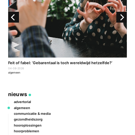
a
Feit of fabel: ‘Gebarentaal is toch wereldwijd hetzelfde?’
P
04-08-2026
2
algemeen
a
nieuws
advertorial
algemeen
communicatie & media
gezondheidszorg
hooroplossingen
hoorproblemen