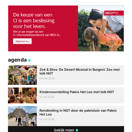
agenda
Zoë & Silos: De Desert Musical in Burgers’ Zoo met
tolk NGT
08-08-2026
Kindervoorstelling Paleis Het Loo met tolk NGT
13-08-2026
Rondleiding in NGT door de paleistuin van Paleis
Het Loo
14-08-2026
bekijk meer