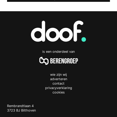
is een onderdeel van
wie zijn wij
adverteren
contact
privacyverklaring
cookies
Doof.nl
work
Rembrandtlaan 4
3723 BJ
Bilthoven
The