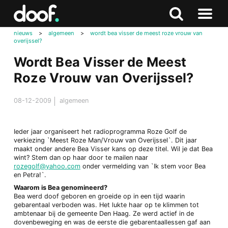
in
Doof.nl
Zoeken
Terug
Zoeken
Naar
naar
nieuws
>
algemeen
>
wordt bea visser de meest roze vrouw van
menu
overijssel?
boven
Wordt Bea Visser de Meest
Roze Vrouw van Overijssel?
08-12-2009
algemeen
Ieder jaar organiseert het radioprogramma Roze Golf de
verkiezing `Meest Roze Man/Vrouw van Overijssel`. Dit jaar
maakt onder andere Bea Visser kans op deze titel. Wil je dat Bea
wint? Stem dan op haar door te mailen naar
rozegolf@yahoo.com
onder vermelding van `Ik stem voor Bea
en Petra!`.
Waarom is Bea genomineerd?
Bea werd doof geboren en groeide op in een tijd waarin
gebarentaal verboden was. Het lukte haar op te klimmen tot
ambtenaar bij de gemeente Den Haag. Ze werd actief in de
dovenbeweging en was de eerste die gebarentaallessen gaf aan