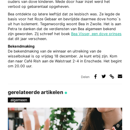
ouders van dove kinderen. Mede door haar inzet werd het
verbod op gebarentaal opgeheven.
Bea ontdekte op latere leeftijd dat ze lesbisch was. Ze legde de
basis voor het Roze Gebaar en bevrijdde daarmee dove homo`s
uit hun isolement. Tegenwoordig woont Bea in Zwolle. Het is aan
Petra te danken dat de verdiensten van Bea algemeen bekend
zijn geworden. Zij schreef het boek
Bea Visser, een dove prinses
dat dit jaar verscheen.
Bekendmaking
De bekendmaking van de winnaar en uitreiking van de
wisselbokaal is op vrijdag 18 december. Je kunt erbij zijn. Kom
dan naar Café Rish aan de Walstraat 2-4 in Enschede. Het begint
om 20.00 uur.
Delen
Deel
Deel
Deel
Deel
via
op
op
via
link
Facebook
Twitter
e-
gerelateerde artikelen
mail
algemeen