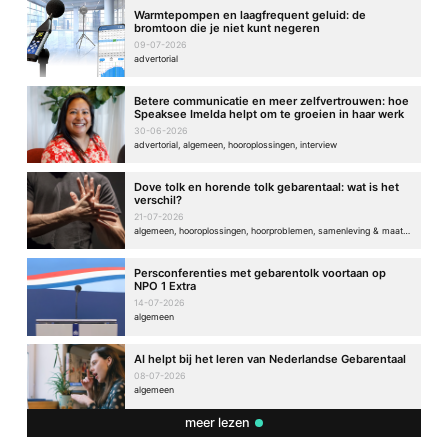
Warmtepompen en laagfrequent geluid: de
bromtoon die je niet kunt negeren
09-07-2026
advertorial
Betere communicatie en meer zelfvertrouwen: hoe
Speaksee Imelda helpt om te groeien in haar werk
30-06-2026
advertorial, algemeen, hooroplossingen, interview
Dove tolk en horende tolk gebarentaal: wat is het
verschil?
21-07-2026
algemeen, hooroplossingen, hoorproblemen, samenleving & maatschappij
Persconferenties met gebarentolk voortaan op
NPO 1 Extra
14-07-2026
algemeen
AI helpt bij het leren van Nederlandse Gebarentaal
08-07-2026
algemeen
meer lezen