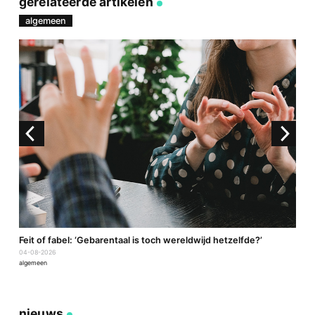
gerelateerde artikelen
mail
algemeen
a
Feit of fabel: ‘Gebarentaal is toch wereldwijd hetzelfde?’
P
04-08-2026
2
algemeen
a
nieuws