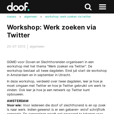
in
Doof.nl
Zoeken
Terug
Zoeken
Naar
naar
nieuws
>
algemeen
>
workshop: werk zoeken via twitter
menu
boven
Workshop: Werk zoeken via
Twitter
20-07-2012
algemeen
GGMD voor Doven en Slechthorenden organiseert in een
workshop met het thema "Werk zoeken via Twitter". De
workshop bestaat uit twee dagdelen. Eind juli start de workshop
in Amsterdam en in september in Utrecht.
In deze workshop, verdeeld over twee dagdelen, leer je hoe je
moet omgaan met Twitter en hoe je Twitter gebruikt om werk te
vinden. Ook leer je hoe je een netwerk op Twitter kunt
opbouwen.
AMSTERDAM
Voor wie:
Voor iedereen die doof of slechthorend is en op zoek
is naar werk. Indien gewenst is er een gebaren- en/of schrijftolk
aanwezig. De aanwezigen wordt wel gevraagd te tekenen voor