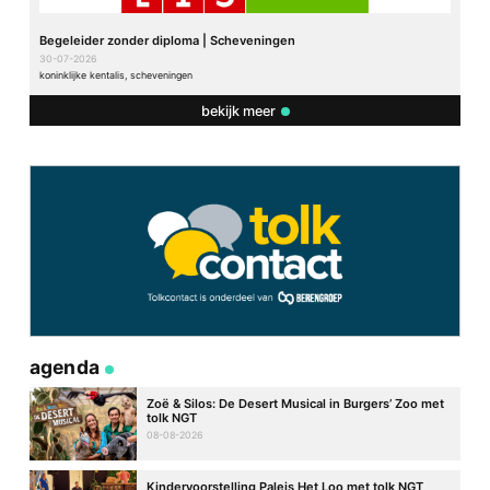
Begeleider zonder diploma | Scheveningen
30-07-2026
koninklijke kentalis, scheveningen
bekijk meer
agenda
Zoë & Silos: De Desert Musical in Burgers’ Zoo met
tolk NGT
08-08-2026
Kindervoorstelling Paleis Het Loo met tolk NGT