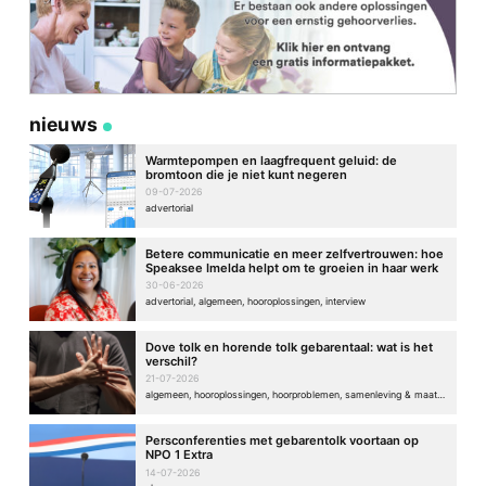
nieuws
Warmtepompen en laagfrequent geluid: de
bromtoon die je niet kunt negeren
09-07-2026
advertorial
Betere communicatie en meer zelfvertrouwen: hoe
Speaksee Imelda helpt om te groeien in haar werk
30-06-2026
advertorial, algemeen, hooroplossingen, interview
Dove tolk en horende tolk gebarentaal: wat is het
verschil?
21-07-2026
algemeen, hooroplossingen, hoorproblemen, samenleving & maatschappij
Persconferenties met gebarentolk voortaan op
NPO 1 Extra
14-07-2026