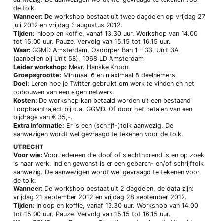
de tolk.
Wanneer: D
e workshop bestaat uit twee dagdelen op vrijdag 27
juli 2012 en vrijdag 3 augustus 2012.
Tijden:
Inloop en koffie, vanaf 13.30 uur. Workshop van 14.00
tot 15.00 uur. Pauze. Vervolg van 15.15 tot 16.15 uur.
Waar:
GGMD Amsterdam, Osdorper Ban 1 – 33, Unit 3A
(aanbellen bij Unit 5B), 1068 LD Amsterdam
Leider workshop:
Mevr. Hanske Kroon.
Groepsgrootte:
Minimaal 6 en maximaal 8 deelnemers
Doel:
Leren hoe je Twitter gebruikt om werk te vinden en het
opbouwen van een eigen netwerk.
Kosten:
De workshop kan betaald worden uit een bestaand
Loopbaantraject bij o.a. GGMD. Of door het betalen van een
bijdrage van € 35,-.
Extra informatie:
Er is een (schrijf-)tolk aanwezig. De
aanwezigen wordt wel gevraagd te tekenen voor de tolk.
UTRECHT
Voor wie:
Voor iedereen die doof of slechthorend is en op zoek
is naar werk. Indien gewenst is er een gebaren- en/of schrijftolk
aanwezig. De aanwezigen wordt wel gevraagd te tekenen voor
de tolk.
Wanneer:
De workshop bestaat uit 2 dagdelen, de data zijn:
vrijdag 21 september 2012 en vrijdag 28 september 2012.
Tijden:
Inloop en koffie, vanaf 13.30 uur. Workshop van 14.00
tot 15.00 uur. Pauze. Vervolg van 15.15 tot 16.15 uur.