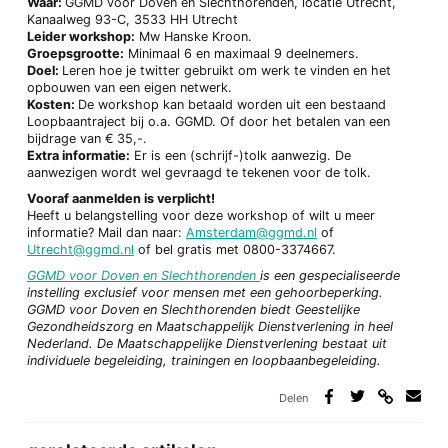
Waar:
GGMD voor Doven en Slechthorenden, locatie Utrecht,
Kanaalweg 93-C, 3533 HH Utrecht
Leider workshop:
Mw Hanske Kroon.
Groepsgrootte:
Minimaal 6 en maximaal 9 deelnemers.
Doel:
Leren hoe je twitter gebruikt om werk te vinden en het
opbouwen van een eigen netwerk.
Kosten:
De workshop kan betaald worden uit een bestaand
Loopbaantraject bij o.a. GGMD. Of door het betalen van een
bijdrage van € 35,-.
Extra informatie:
Er is een (schrijf-)tolk aanwezig. De
aanwezigen wordt wel gevraagd te tekenen voor de tolk.
Vooraf aanmelden is verplicht!
Heeft u belangstelling voor deze workshop of wilt u meer
informatie? Mail dan naar:
Amsterdam@ggmd.nl
of
Utrecht@ggmd.nl
of bel gratis met 0800-3374667.
GGMD voor Doven en Slechthorenden
is een gespecialiseerde
instelling exclusief voor mensen met een gehoorbeperking.
GGMD voor Doven en Slechthorenden biedt Geestelijke
Gezondheidszorg en Maatschappelijk Dienstverlening in heel
Nederland. De Maatschappelijke Dienstverlening bestaat uit
individuele begeleiding, trainingen en loopbaanbegeleiding.
Delen
Deel
Deel
Deel
Deel
via
op
op
via
link
Facebook
Twitter
e-