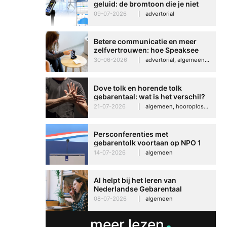
geluid: de bromtoon die je niet
kunt negeren
09-07-2026
advertorial
Betere communicatie en meer
zelfvertrouwen: hoe Speaksee
Imelda helpt om te groeien in
30-06-2026
advertorial, algemeen, hooroplossingen, interview
haar werk
Dove tolk en horende tolk
gebarentaal: wat is het verschil?
21-07-2026
algemeen, hooroplossingen, hoorproblemen, samenleving & maatschappij
Persconferenties met
gebarentolk voortaan op NPO 1
Extra
14-07-2026
algemeen
AI helpt bij het leren van
Nederlandse Gebarentaal
08-07-2026
algemeen
meer lezen