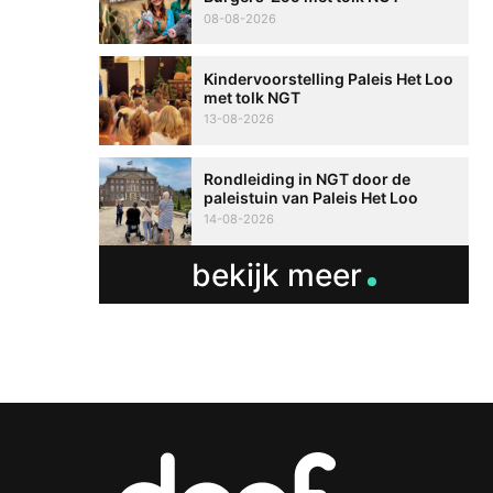
08-08-2026
Kindervoorstelling Paleis Het Loo
met tolk NGT
13-08-2026
Rondleiding in NGT door de
paleistuin van Paleis Het Loo
14-08-2026
bekijk meer