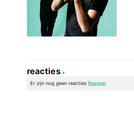
reacties
Er zijn nog geen reacties
Reageer
geef een reactie
Je e-mailadres wordt niet gepubliceerd.
Vereiste v
Reactie
*