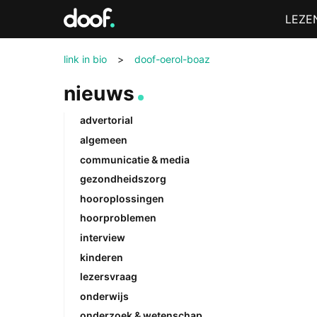
in
Menu
LEZE
Doof.nl
link in bio
>
doof-oerol-boaz
nieuws
advertorial
algemeen
communicatie & media
gezondheidszorg
hooroplossingen
hoorproblemen
interview
kinderen
lezersvraag
onderwijs
onderzoek & wetenschap