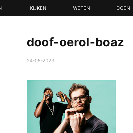
N
KIJKEN
WETEN
DOEN
doof-oerol-boaz
24-05-2023