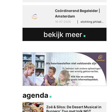
Coördinerend Begeleider |
Amsterdam
16-07-2026
stichting philadelphia zorg, amsterdam
bekijk meer
agenda
Zoë & Silos: De Desert Musical in
Burgers’ Zoo met tolk NGT