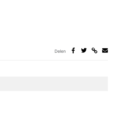
Delen
Deel
Deel
Deel
Deel
via
op
op
via
link
Facebook
Twitter
e-
mail
elden zijn gemarkeerd met
*