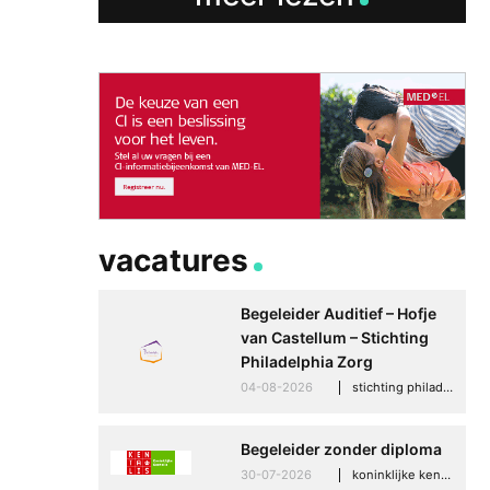
vacatures
Begeleider Auditief – Hofje
van Castellum – Stichting
Philadelphia Zorg
04-08-2026
stichting philadelphia zorg, den haag
Begeleider zonder diploma
30-07-2026
koninklijke kentalis, scheveningen