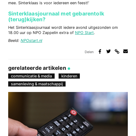
mee. Sinterklaas is voor iedereen een feest!’
Sinterklaasjournaal met gebarentolk
(terug)kijken?
Het Sinterklaasjournaal wordt iedere avond uitgezonden om
18.00 uur op NPO Zappelin extra of
NPO Start
.
Beeld:
NPOstart.nl
Delen
Deel
Deel
Deel
Deel
via
op
op
via
link
Facebook
Twitter
e-
gerelateerde artikelen
mail
communicatie & media
kinderen
samenleving & maatschappij