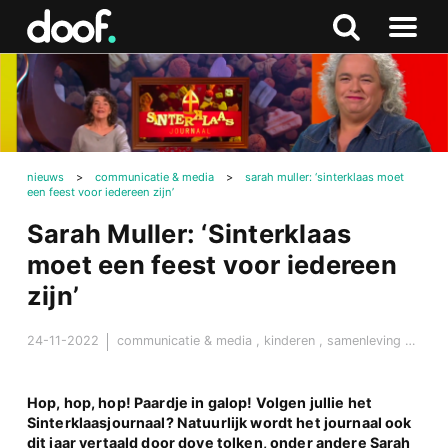
in
Doof.nl
Zoeken
Terug
Zoeken
Naar
naar
menu
boven
nieuws
>
communicatie & media
>
sarah muller: ‘sinterklaas moet
een feest voor iedereen zijn’
Sarah Muller: ‘Sinterklaas
moet een feest voor iedereen
zijn’
24-11-2022
communicatie & media
,
kinderen
,
samenleving & maatschappij
Hop, hop, hop! Paardje in galop! Volgen jullie het
Sinterklaasjournaal? Natuurlijk wordt het journaal ook
dit jaar vertaald door dove tolken, onder andere Sarah