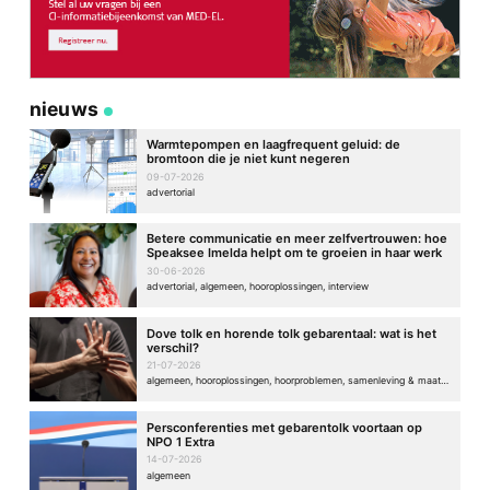
nieuws
Warmtepompen en laagfrequent geluid: de
bromtoon die je niet kunt negeren
09-07-2026
advertorial
Betere communicatie en meer zelfvertrouwen: hoe
Speaksee Imelda helpt om te groeien in haar werk
30-06-2026
advertorial, algemeen, hooroplossingen, interview
Dove tolk en horende tolk gebarentaal: wat is het
verschil?
21-07-2026
algemeen, hooroplossingen, hoorproblemen, samenleving & maatschappij
Persconferenties met gebarentolk voortaan op
NPO 1 Extra
14-07-2026
algemeen