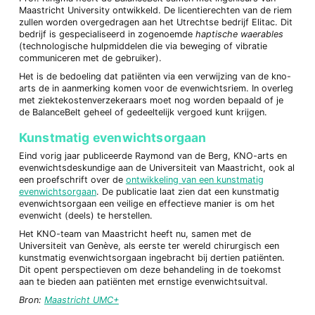
Maastricht University ontwikkeld. De licentierechten van de riem
zullen worden overgedragen aan het Utrechtse bedrijf Elitac. Dit
bedrijf is gespecialiseerd in zogenoemde
haptische waerables
(technologische hulpmiddelen die via beweging of vibratie
communiceren met de gebruiker).
Het is de bedoeling dat patiënten via een verwijzing van de kno-
arts de in aanmerking komen voor de evenwichtsriem. In overleg
met ziektekostenverzekeraars moet nog worden bepaald of je
de BalanceBelt geheel of gedeeltelijk vergoed kunt krijgen.
Kunstmatig evenwichtsorgaan
Eind vorig jaar publiceerde Raymond van de Berg, KNO-arts en
evenwichtsdeskundige aan de Universiteit van Maastricht, ook al
een proefschrift over de
ontwikkeling van een kunstmatig
evenwichtsorgaan
. De publicatie laat zien dat een kunstmatig
evenwichtsorgaan een veilige en effectieve manier is om het
evenwicht (deels) te herstellen.
Het KNO-team van Maastricht heeft nu, samen met de
Universiteit van Genève, als eerste ter wereld chirurgisch een
kunstmatig evenwichtsorgaan ingebracht bij dertien patiënten.
Dit opent perspectieven om deze behandeling in de toekomst
aan te bieden aan patiënten met ernstige evenwichtsuitval.
Bron:
Maastricht UMC+