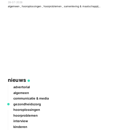
w
28-07-2026
2
algemeen
,
hooroplossingen
,
hoorproblemen
,
samenleving & maatschappij
,
techniek & ontwikkeling
a
nieuws
advertorial
algemeen
communicatie & media
gezondheidszorg
hooroplossingen
hoorproblemen
interview
kinderen