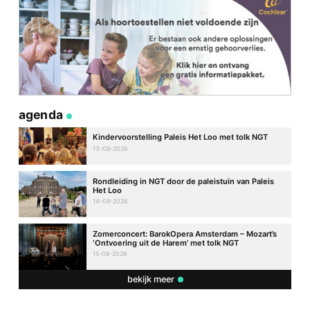
agenda
Kindervoorstelling Paleis Het Loo met tolk NGT
13-08-2026
Rondleiding in NGT door de paleistuin van Paleis
Het Loo
14-08-2026
Zomerconcert: BarokOpera Amsterdam – Mozart’s
‘Ontvoering uit de Harem’ met tolk NGT
15-08-2026
bekijk meer