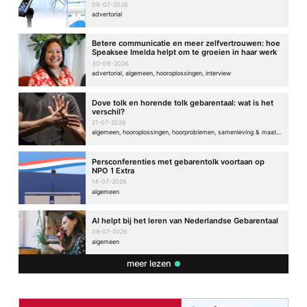
09-07-2026
advertorial
Betere communicatie en meer zelfvertrouwen: hoe
Speaksee Imelda helpt om te groeien in haar werk
30-06-2026
advertorial, algemeen, hooroplossingen, interview
Dove tolk en horende tolk gebarentaal: wat is het
verschil?
21-07-2026
algemeen, hooroplossingen, hoorproblemen, samenleving & maatschappij
Persconferenties met gebarentolk voortaan op
NPO 1 Extra
14-07-2026
algemeen
AI helpt bij het leren van Nederlandse Gebarentaal
08-07-2026
algemeen
meer lezen