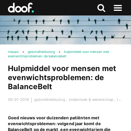
in
Doof.nl
Zoeken
Terug
Zoeken
Naar
naar
menu
boven
nieuws
>
gezondheidszorg
>
hulpmiddel voor mensen met
evenwichtsproblemen: de balancebelt
Hulpmiddel voor mensen met
evenwichtsproblemen: de
BalanceBelt
09-01-2019
gezondheidszorg
,
onderzoek & wetenschap
,
techniek & ontwikkeling
Goed nieuws voor duizenden patiënten met
evenwichtsproblemen: volgend jaar komt de
BalanceBelt op de markt, een evenwichtsriem die