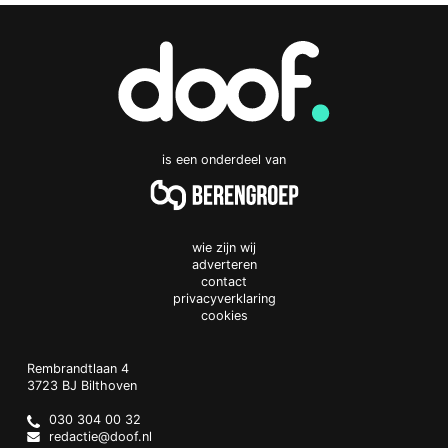
is een onderdeel van
wie zijn wij
adverteren
contact
privacyverklaring
cookies
Doof.nl
work
Rembrandtlaan 4
3723 BJ
Bilthoven
The
Netherlands
030 304 00 32
redactie@doof.nl