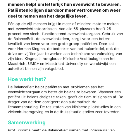
mensen helpt om letterlijk hun evenwicht te bewaren.
Patiënten krijgen daardoor meer vertrouwen om weer
deel te nemen aan het dagelijks leven.
Eén op de vijf mensen krijgt in meer of mindere mate te maken
met evenwichtsstoornissen. Van alle 65-plussers heeft 25
procent een slecht functionerend evenwichtsorgaan. Gebruik van
de BalanceBelt, de evenwichtsriem, zorgt voor een betere
kwaliteit van leven voor een grote groep patiënten. Daar zat
voor Herman Kingma, de bedenker van het hulpmiddel, ook de
drive om vijftien jaar te werken aan technische vervolmaking van
zijn idee. Kingma is hoogleraar Klinische Vestibulogie aan het
Maastricht UMC+ en Maastricht University en wereldwijd een
autoriteit binnen zijn vakgebied.
Hoe werkt het?
De BalanceBelt helpt patiënten met problemen aan het
evenwichtsorgaan om beter de balans te bewaren. Wanneer een
patiënt uit balans dreigt te raken, geeft de riem trilsignalen af. De
drager van de riem corrigeert dan automatisch de
lichaamshouding. De resultaten van klinische pilotstudies in een
ziekenhuisomgeving en in de thuissituatie stellen zeer tevreden.
Samenwerking
Prof. Kingma heeft de BalanceBelt samen met ingenieurs van