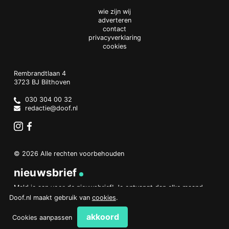
wie zijn wij
adverteren
contact
privacyverklaring
cookies
Doof.nl
work
Rembrandtlaan 4
3723 BJ
Bilthoven
The
Netherlands
030 304 00 32
redactie@doof.nl
Instagram
Facebook
© 2026 Alle rechten voorbehouden
nieuwsbrief
Meld je aan voor de nieuwsbrief! Je ontvangt dan elke maand
een overzicht van het belangrijkste nieuws.
Doof.nl maakt gebruik van
cookies
.
aanmelden
akkoord
Cookies aanpassen