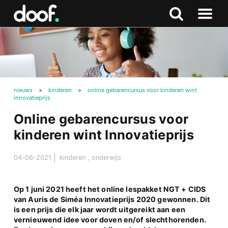
in
Doof.nl
Zoeken
Terug
Zoeken
Naar
naar
menu
boven
nieuws
>
kinderen
>
online gebarencursus voor kinderen wint
innovatieprijs
Online gebarencursus voor
kinderen wint Innovatieprijs
04-06-2021
kinderen
,
onderwijs
Op 1 juni 2021 heeft het online lespakket NGT + CIDS
van Auris de Siméa Innovatieprijs 2020 gewonnen. Dit
is een prijs die elk jaar wordt uitgereikt aan een
vernieuwend idee voor doven en/of slechthorenden.