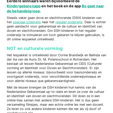
Eerdere winnaars waren bijvoorbeeld de
Kindergebarenapp
en het boek en de app
Bo gaat naar
de behandelgroep
.
Steeds vaker gaan dove en slechthorende (DSH) kinderen van
het
speciaal onderwijs
naar het
regulier onderwijs
. Daar is echter
geen aandacht voor gebarentaal en de cultuur en identiteit van
doven en slechthorenden. Om DSH kinderen in het regulier
onderwijs te stimuleren om toch gebaren te blijven gebruiken, is
dit online lespakket ontwikkeld.
NGT en culturele vorming
Het lespakket is ontwikkeld door Corine Brandwijk en Belinda van
der Aa van de Auris Dr. M. Polanoschool in Rotterdam. Het
bestaat uit lessen Nederlandse Gebarentaal en CIDS (Culturele
vorming en Identiteit voor Doven en Slechthorenden). Er zijn
lessen op allerlei niveaus: bijvoorbeeld voor basisonderwijs en
voortgezet onderwijs, voor verschillende onderwijsniveaus en
voor allerlei niveaus qua gebarenvaardigheid.
Met de lessen brengen de DSH kinderen hun kennis van de
Nederlandse Gebarentaal up-to-date en leren ze over de cultuur
en identiteit van doven en slechthorenden. Dit doen ze in een
online klas samen met andere DSH kinderen. Het is dus geen
verzameling filmpjes, maar een echte online les met een docent.
Ze leren zo ook andere kinderen kennen die net als zij doof of