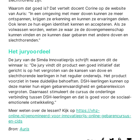
slechthorend zijn.
Waarom dat goed is? Dat vertelt docent Corine op de website
van Auris: “In een omgeving met meer doven kunnen ze meer
ontspannen, krijgen ze erkenning en kunnen ze ervaringen delen.
Ook leren ze hun eigen identiteit kennen en accepteren. Als ze
volwassen worden, weten ze waar ze de dovengemeenschap
kunnen vinden en ze kunnen daar gebaren met andere doven en
slechthorenden.”
Het juryoordeel
De jury van de Siméa Innovatieprijs schrijft waarom dit de
winnaar is: “De jury vindt dit product een goed initiatief dat
gericht is op het vergroten van de kansen van dove en
slechthorende leerlingen in het regulier onderwijs. Het product
voorziet in twee duidelijke behoeften. DSH-leerlingen kunnen op
deze manier hun eigen gebarenvaardigheid en gebarenlexicon
vergroten. Daarnaast stimuleert de cursus de onderlinge
verbinding tussen DSH-leerlingen en dat is goed voor de sociaal-
emotionele ontwikkeling.”
Meer weten over de lessen? Kijk op
https://vhz-
online.nl/genomineerd-voor-innovatieprijs-online-gebarencursus-
en-cids
Bron:
Auris