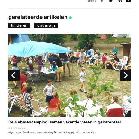
Delen
Deel
Deel
Deel
Deel
via
op
op
via
link
Facebook
Twitter
e-
gerelateerde artikelen
mail
kinderen
onderwijs
De Gebarencamping: samen vakantie vieren in gebarentaal
D
03-06-2026
2
algemeen
,
kinderen
,
samenleving & maatschappij
,
uit- en thuistips
a