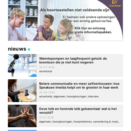
nieuws
Warmtepompen en laagfrequent geluid: de
bromtoon die je niet kunt negeren
09-07-2026
advertorial
Betere communicatie en meer zelfvertrouwen: hoe
Speaksee Imelda helpt om te groeien in haar werk
30-06-2026
advertorial, algemeen, hooroplossingen, interview
Dove tolk en horende tolk gebarentaal: wat is het
verschil?
21-07-2026
algemeen, hooroplossingen, hoorproblemen, samenleving & maatschappij