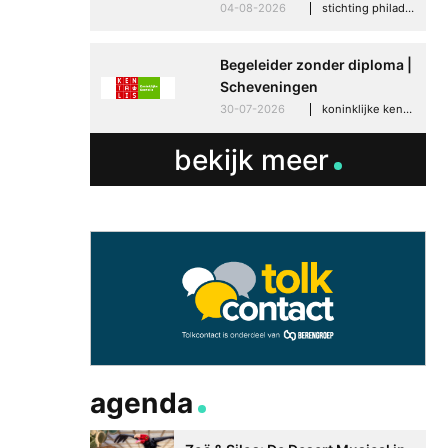
04-08-2026
stichting philadelphia zorg, den haag
Begeleider zonder diploma |
Scheveningen
30-07-2026
koninklijke kentalis, scheveningen
bekijk meer
agenda