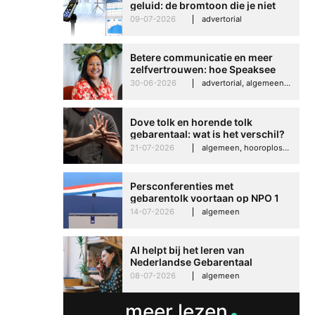
geluid: de bromtoon die je niet
kunt negeren
09-07-2026
advertorial
Betere communicatie en meer
zelfvertrouwen: hoe Speaksee
Imelda helpt om te groeien in
30-06-2026
advertorial, algemeen, hooroplossingen, interview
haar werk
Dove tolk en horende tolk
gebarentaal: wat is het verschil?
21-07-2026
algemeen, hooroplossingen, hoorproblemen, samenleving & maatschappij
Persconferenties met
gebarentolk voortaan op NPO 1
Extra
14-07-2026
algemeen
AI helpt bij het leren van
Nederlandse Gebarentaal
08-07-2026
algemeen
meer lezen