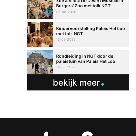
Zoë & Silos: De Desert Musical in
Burgers’ Zoo met tolk NGT
08-08-2026
Kindervoorstelling Paleis Het Loo
met tolk NGT
13-08-2026
Rondleiding in NGT door de
paleistuin van Paleis Het Loo
14-08-2026
bekijk meer