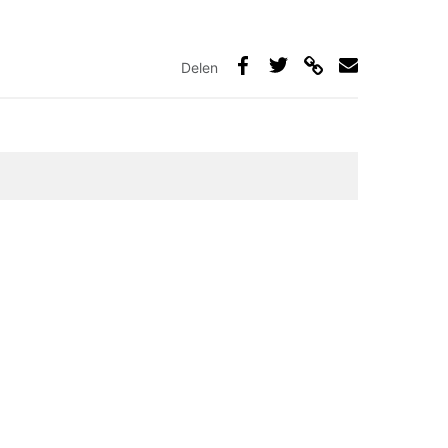
Delen
Deel
Deel
Deel
Deel
via
op
op
via
link
Facebook
Twitter
e-
mail
elden zijn gemarkeerd met
*