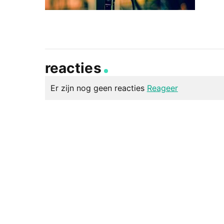
reacties
Er zijn nog geen reacties
Reageer
geef een reactie
Je e-mailadres wordt niet gepubliceerd.
Vereiste v
Reactie
*