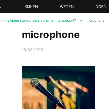
N
KIJKEN
WETEN
DOEN
nkt je eigen stem anders als je hem terughoort?
>
microphone
microphone
15-08-2018