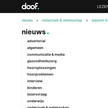
in
Menu
LEZE
Doof.nl
nieuws
>
onderzoek & wetenschap
>
waarom kli
nieuws
advertorial
algemeen
communicatie & media
gezondheidszorg
hooroplossingen
hoorproblemen
interview
kinderen
lezersvraag
onderwijs
onderzoek & wetenschap