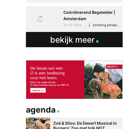
Coördinerend Begeleider |
Amsterdam
16-07-2026
stichting philadelphia zorg, amsterdam
bekijk meer
agenda
Zoë & Silos: De Desert Musical in
Burgers’ Zoo met tolk NGT