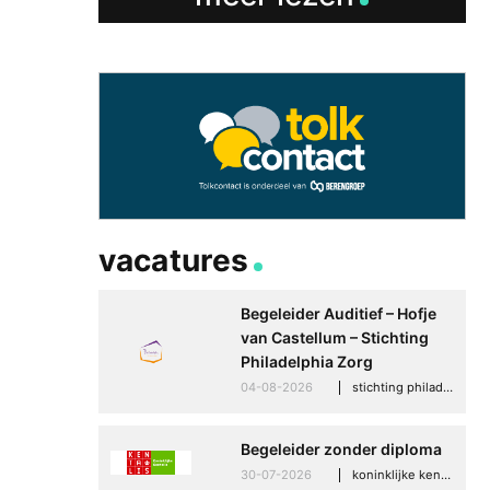
vacatures
Begeleider Auditief – Hofje
van Castellum – Stichting
Philadelphia Zorg
04-08-2026
stichting philadelphia zorg, den haag
Begeleider zonder diploma
30-07-2026
koninklijke kentalis, scheveningen