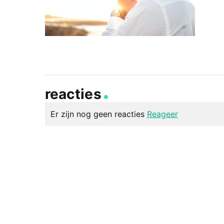
reacties
Er zijn nog geen reacties
Reageer
geef een reactie
Je e-mailadres wordt niet gepubliceerd.
Vereiste v
Reactie
*