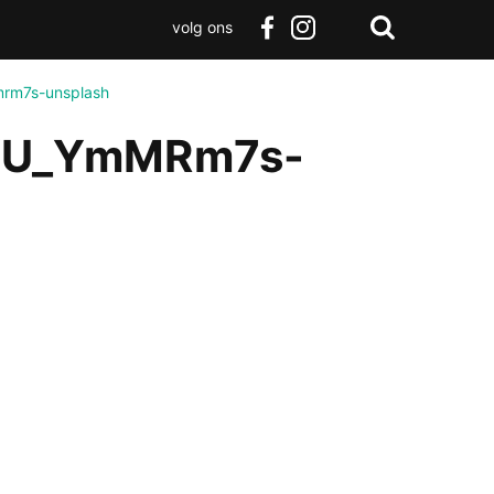
volg ons
Zoeken
Terug
facebook
instagram
Zoeken
naar
mrm7s-unsplash
boven
IYU_YmMRm7s-