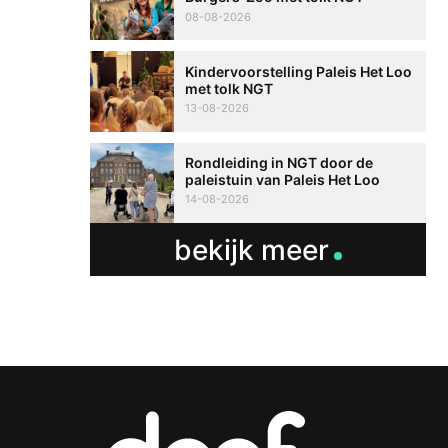
08-08-2026
Kindervoorstelling Paleis Het Loo
met tolk NGT
13-08-2026
Rondleiding in NGT door de
paleistuin van Paleis Het Loo
14-08-2026
bekijk meer