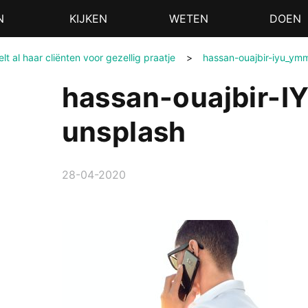
N
KIJKEN
WETEN
DOEN
t al haar cliënten voor gezellig praatje
>
hassan-ouajbir-iyu_ym
hassan-ouajbir-
unsplash
28-04-2020