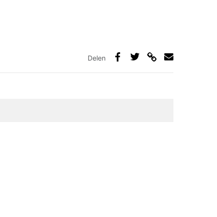
Delen
Deel
Deel
Deel
Deel
via
op
op
via
link
Facebook
Twitter
e-
mail
elden zijn gemarkeerd met
*