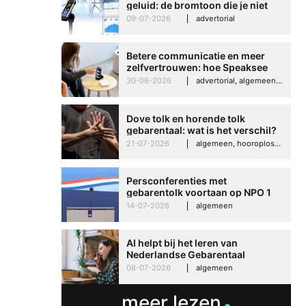
geluid: de bromtoon die je niet
kunt negeren
09-07-2026
advertorial
Betere communicatie en meer
zelfvertrouwen: hoe Speaksee
Imelda helpt om te groeien in
30-06-2026
advertorial, algemeen, hooroplossingen, interview
haar werk
Dove tolk en horende tolk
gebarentaal: wat is het verschil?
21-07-2026
algemeen, hooroplossingen, hoorproblemen, samenleving & maatschappij
Persconferenties met
gebarentolk voortaan op NPO 1
Extra
14-07-2026
algemeen
AI helpt bij het leren van
Nederlandse Gebarentaal
08-07-2026
algemeen
meer lezen