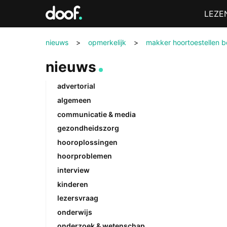
in
Menu
LEZE
Doof.nl
nieuws
>
opmerkelijk
>
makker hoortoestellen bel
nieuws
advertorial
algemeen
communicatie & media
gezondheidszorg
hooroplossingen
hoorproblemen
interview
kinderen
lezersvraag
onderwijs
onderzoek & wetenschap