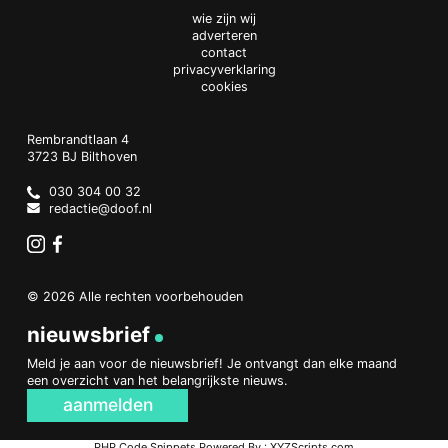
wie zijn wij
adverteren
contact
privacyverklaring
cookies
Doof.nl
work
Rembrandtlaan 4
3723 BJ
Bilthoven
The
Netherlands
030 304 00 32
redactie@doof.nl
Instagram
Facebook
© 2026 Alle rechten voorbehouden
nieuwsbrief
Meld je aan voor de nieuwsbrief! Je ontvangt dan elke maand
een overzicht van het belangrijkste nieuws.
aanmelden
PHP Code Snippets
Powered By :
XYZScripts.com