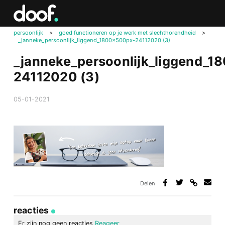
in
Doof.nl
persoonlijk
>
goed functioneren op je werk met slechthorendheid
>
_janneke_persoonlijk_liggend_1800x500px-24112020 (3)
_janneke_persoonlijk_liggend_
24112020 (3)
05-01-2021
Delen
Deel
Deel
Deel
Deel
via
op
op
via
link
Facebook
Twitter
e-
reacties
mail
Er zijn nog geen reacties
Reageer