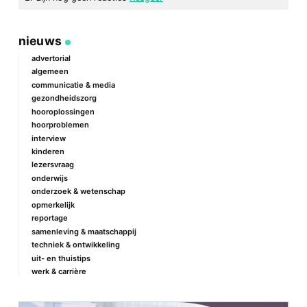
geef een reactie
nieuws
Je e-mailadres wordt niet gepubliceerd.
Vereiste velden zijn
gemarkeerd met
*
advertorial
algemeen
Reactie
*
communicatie & media
gezondheidszorg
hooroplossingen
hoorproblemen
interview
kinderen
lezersvraag
onderwijs
onderzoek & wetenschap
Naam
*
opmerkelijk
reportage
samenleving & maatschappij
techniek & ontwikkeling
E-mail
*
uit- en thuistips
werk & carrière
Site