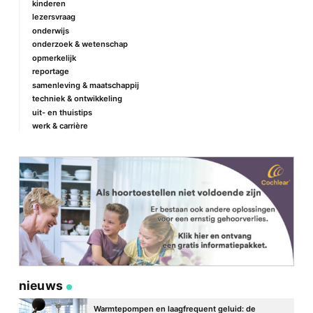
kinderen
lezersvraag
onderwijs
onderzoek & wetenschap
Naam
*
opmerkelijk
reportage
samenleving & maatschappij
techniek & ontwikkeling
E-mail
*
uit- en thuistips
werk & carrière
Site
nieuws
Warmtepompen en laagfrequent geluid: de