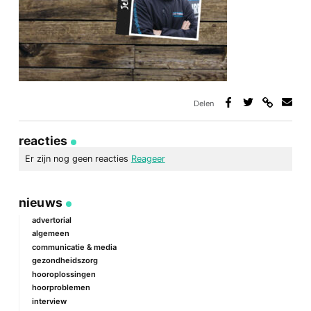
Delen
Deel
Deel
Deel
Deel
via
op
op
via
link
Facebook
Twitter
e-
reacties
mail
Er zijn nog geen reacties
Reageer
geef een reactie
nieuws
Je e-mailadres wordt niet gepubliceerd.
Vereiste velden zijn
gemarkeerd met
*
advertorial
algemeen
Reactie
*
communicatie & media
gezondheidszorg
hooroplossingen
hoorproblemen
interview