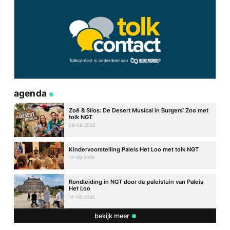
agenda
Zoë & Silos: De Desert Musical in Burgers’ Zoo met
tolk NGT
08-08-2026
Kindervoorstelling Paleis Het Loo met tolk NGT
13-08-2026
Rondleiding in NGT door de paleistuin van Paleis
Het Loo
14-08-2026
bekijk meer