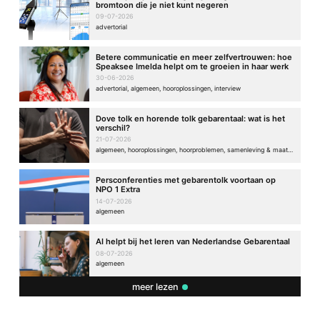
bromtoon die je niet kunt negeren
09-07-2026
advertorial
Betere communicatie en meer zelfvertrouwen: hoe
Speaksee Imelda helpt om te groeien in haar werk
30-06-2026
advertorial, algemeen, hooroplossingen, interview
Dove tolk en horende tolk gebarentaal: wat is het
verschil?
21-07-2026
algemeen, hooroplossingen, hoorproblemen, samenleving & maatschappij
Persconferenties met gebarentolk voortaan op
NPO 1 Extra
14-07-2026
algemeen
AI helpt bij het leren van Nederlandse Gebarentaal
08-07-2026
algemeen
meer lezen