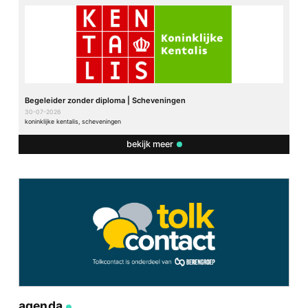
Begeleider zonder diploma | Scheveningen
30-07-2026
koninklijke kentalis, scheveningen
bekijk meer
agenda