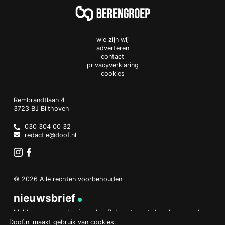
wie zijn wij
adverteren
contact
privacyverklaring
cookies
Doof.nl
work
Rembrandtlaan 4
3723 BJ
Bilthoven
The
Netherlands
030 304 00 32
redactie@doof.nl
Instagram
Facebook
© 2026 Alle rechten voorbehouden
nieuwsbrief
Meld je aan voor de nieuwsbrief! Je ontvangt dan elke maand
een overzicht van het belangrijkste nieuws.
Doof.nl maakt gebruik van
cookies
.