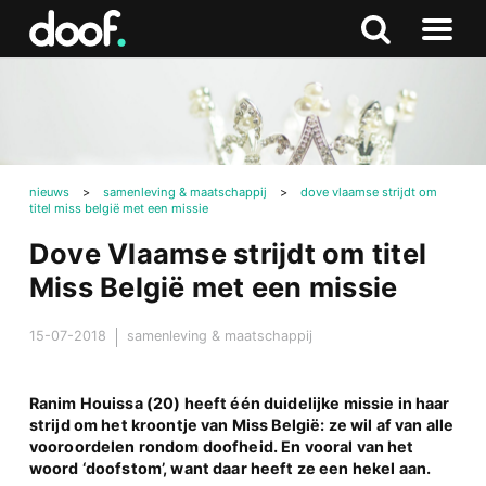
in
Doof.nl
Zoeken
Terug
Zoeken
Naar
naar
menu
boven
nieuws
>
samenleving & maatschappij
>
dove vlaamse strijdt om
titel miss belgië met een missie
Dove Vlaamse strijdt om titel
Miss België met een missie
15-07-2018
samenleving & maatschappij
Ranim Houissa (20) heeft één duidelijke missie in haar
strijd om het kroontje van Miss België: ze wil af van alle
vooroordelen rondom doofheid. En vooral van het
woord ‘doofstom’, want daar heeft ze een hekel aan.