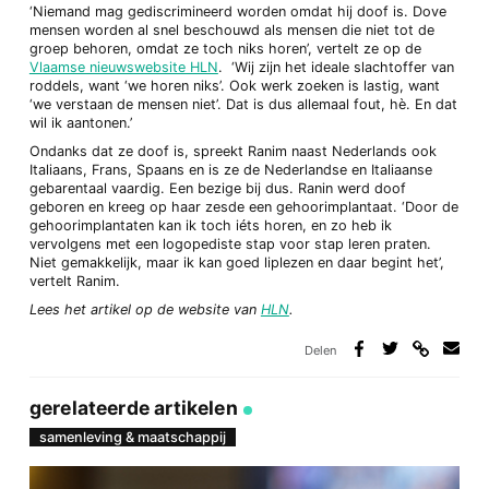
‘Niemand mag gediscrimineerd worden omdat hij doof is. Dove
mensen worden al snel beschouwd als mensen die niet tot de
groep behoren, omdat ze toch niks horen’, vertelt ze op de
Vlaamse nieuwswebsite HLN
. ‘Wij zijn het ideale slachtoffer van
roddels, want ‘we horen niks’. Ook werk zoeken is lastig, want
‘we verstaan de mensen niet’. Dat is dus allemaal fout, hè. En dat
wil ik aantonen.’
Ondanks dat ze doof is, spreekt Ranim naast Nederlands ook
Italiaans, Frans, Spaans en is ze de Nederlandse en Italiaanse
gebarentaal vaardig. Een bezige bij dus. Ranin werd doof
geboren en kreeg op haar zesde een gehoorimplantaat. ‘Door de
gehoorimplantaten kan ik toch iéts horen, en zo heb ik
vervolgens met een logopediste stap voor stap leren praten.
Niet gemakkelijk, maar ik kan goed liplezen en daar begint het’,
vertelt Ranim.
Lees het artikel op de website van
HLN
.
Delen
Deel
Deel
Deel
Deel
via
op
op
via
link
Facebook
Twitter
e-
gerelateerde artikelen
mail
samenleving & maatschappij