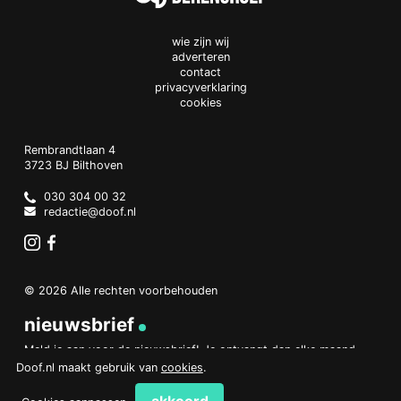
wie zijn wij
adverteren
contact
privacyverklaring
cookies
Doof.nl
work
Rembrandtlaan 4
3723 BJ
Bilthoven
The
Netherlands
030 304 00 32
redactie@doof.nl
Instagram
Facebook
© 2026 Alle rechten voorbehouden
nieuwsbrief
Meld je aan voor de nieuwsbrief! Je ontvangt dan elke maand
een overzicht van het belangrijkste nieuws.
Doof.nl maakt gebruik van
cookies
.
aanmelden