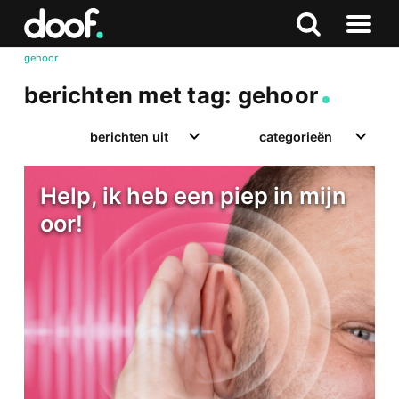
in
Doof.nl
Zoeken
Terug
Zoeken
Naar
naar
gehoor
menu
boven
berichten met tag: gehoor
berichten uit
categorieën
Help, ik heb een piep in mijn
oor!