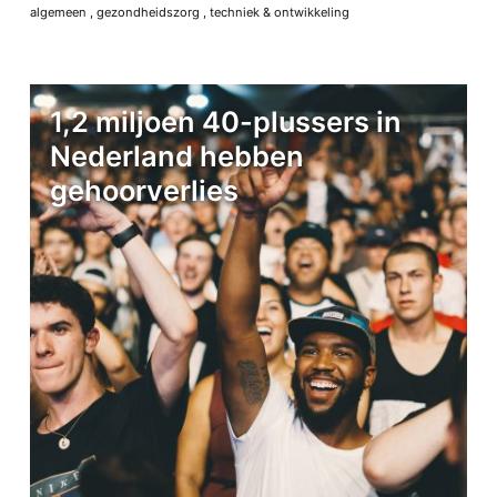
algemeen
,
gezondheidszorg
,
techniek & ontwikkeling
1,2 miljoen 40-plussers in
Nederland hebben
gehoorverlies