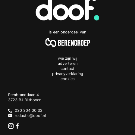
is een onderdeel van
wie zijn wij
adverteren
contact
privacyverklaring
cookies
Doof.nl
work
Rembrandtlaan 4
3723 BJ
Bilthoven
The
Netherlands
030 304 00 32
redactie@doof.nl
Instagram
Facebook