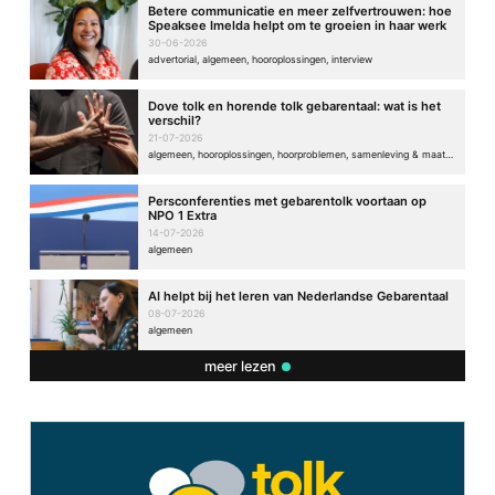
Betere communicatie en meer zelfvertrouwen: hoe
Speaksee Imelda helpt om te groeien in haar werk
30-06-2026
advertorial, algemeen, hooroplossingen, interview
Dove tolk en horende tolk gebarentaal: wat is het
verschil?
21-07-2026
algemeen, hooroplossingen, hoorproblemen, samenleving & maatschappij
Persconferenties met gebarentolk voortaan op
NPO 1 Extra
14-07-2026
algemeen
AI helpt bij het leren van Nederlandse Gebarentaal
08-07-2026
algemeen
meer lezen