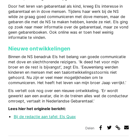
Door het leren van gebarentaal als kind, kreeg Els interesse in
gebarentaal en in dove mensen. Tijdens haar werk bij de NS
wilde ze graag goed communiceren met dove mensen, maar de
gebaren die met de NS te maken hebben, kende ze niet. Els ging
op zoek naar meer informatie over de gebarentaal, maar ze vond
geen gebarenboeken. Ook online was er toen heel weinig
informatie te vinden.
Nieuwe ontwikkelingen
Binnen de NS benadruk Els het belang van goede communicatie
met dove en slechthorende reizigers. ‘Ik deed het voor mijn
broer en de rest is bijvangst’, zegt Els. ‘Eeuwenlang werden
kinderen en mensen met een taalontwikkelingsstoornis niet
gehoord. Nu zijn er veel meer mogelijkheden om te
communiceren. Het heeft het leven van mijn broer Jaap verrijkt.’
Els vertelt ook nog over een nieuwe ontwikkeling. ‘Er wordt
gewerkt aan een avatar, die in de treinen alles wat de conducteur
omroept, vertaalt in Nederlandse Gebarentaal.’
Lees hier het originele bericht:
Bij de redactie aan tafel: Els Quax
Delen
Deel
Deel
Deel
Deel