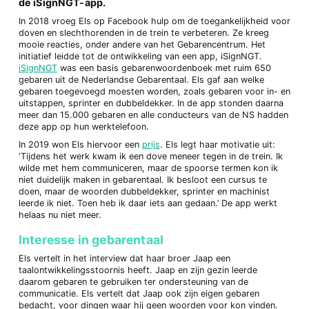
de iSignNGT-app.
In 2018 vroeg Els op Facebook hulp om de toegankelijkheid voor
doven en slechthorenden in de trein te verbeteren. Ze kreeg
mooie reacties, onder andere van het Gebarencentrum. Het
initiatief leidde tot de ontwikkeling van een app, iSignNGT.
iSignNGT
was een basis gebarenwoordenboek met ruim 650
gebaren uit de Nederlandse Gebarentaal. Els gaf aan welke
gebaren toegevoegd moesten worden, zoals gebaren voor in- en
uitstappen, sprinter en dubbeldekker. In de app stonden daarna
meer dan 15.000 gebaren en alle conducteurs van de NS hadden
deze app op hun werktelefoon.
In 2019 won Els hiervoor een
prijs
. Els legt haar motivatie uit:
‘Tijdens het werk kwam ik een dove meneer tegen in de trein. Ik
wilde met hem communiceren, maar de spoorse termen kon ik
niet duidelijk maken in gebarentaal. Ik besloot een cursus te
doen, maar de woorden dubbeldekker, sprinter en machinist
leerde ik niet. Toen heb ik daar iets aan gedaan.’ De app werkt
helaas nu niet meer.
Interesse in gebarentaal
Els vertelt in het interview dat haar broer Jaap een
taalontwikkelingsstoornis heeft. Jaap en zijn gezin leerde
daarom gebaren te gebruiken ter ondersteuning van de
communicatie. Els vertelt dat Jaap ook zijn eigen gebaren
bedacht, voor dingen waar hij geen woorden voor kon vinden.