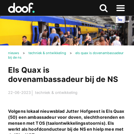
in
Doof.nl
Zoeken
Terug
Zoeken
Naar
naar
menu
boven
nieuws
>
techniek & ontwikkeling
>
els quax is dovenambassadeur
bij de ns
Els Quax is
dovenambassadeur bij de NS
22-06-2023
techniek & ontwikkeling
Volgens lokaal nieuwsblad Jutter Hofgeest is Els Quax
(50) een ambassadeur voor doven, slechthorenden en
mensen met TOS (taalontwikkelingsstoornis). Els
werkt als hoofdconducteur bij de NS en hielp mee met