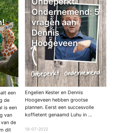
Onbeperkt
Ondernemend: 5
n!
vragen aan
Dennis
Hoogeveen
Engelien Kester en Dennis
alt een
Hoogeveen hebben grootse
ag de
plannen. Eerst een succesvolle
l is een
koffietent genaamd Luhu in …
ng van
 van de
18-07-2022
m dit