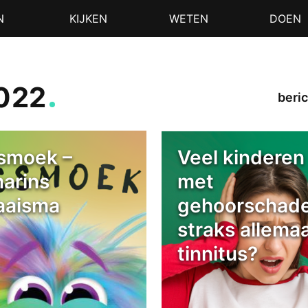
N
KIJKEN
WETEN
DOEN
2022
beric
smoek –
Veel kinderen
arins
met
aaisma
gehoorschade
straks allemaa
tinnitus?