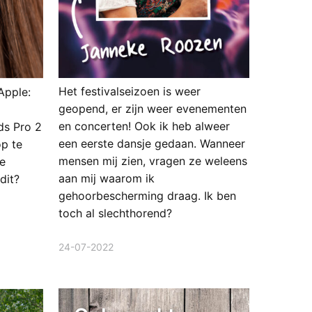
Het festivalseizoen is weer
Apple:
geopend, er zijn weer evenementen
en concerten! Ook ik heb alweer
ds Pro 2
een eerste dansje gedaan. Wanneer
op te
mensen mij zien, vragen ze weleens
te
aan mij waarom ik
dit?
gehoorbescherming draag. Ik ben
toch al slechthorend?
24-07-2022