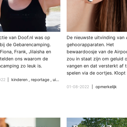
ctie van Doof.nl was op
De nieuwste uitvinding van 
bij de Gebarencamping.
gehoorapparaten. Het
 Fiona, Frank, Jilaisha en
bewaardoosje van de Airpo
rtelden ons waarom de
zou in staat zijn om geluid 
camping zo leuk is.
vangen en dat versterkt af 
spelen via de oortjes. Klopt 
022
kinderen
,
reportage
,
uit- en thuistips
01-08-2022
opmerkelijk