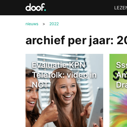
in
Menu
LEZE
Doof.nl
nieuws
>
2022
archief per jaar: 
Evaluatie KPN
Ss
Teletolk: video in
Am
NGT
Dr