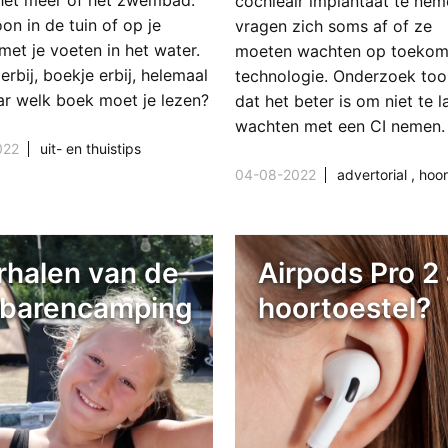
 het meer of het zwembad.
cochleair implantaat te nem
n in de tuin of op je
vragen zich soms af of ze
met je voeten in het water.
moeten wachten op toekom
erbij, boekje erbij, helemaal
technologie. Onderzoek too
ar welk boek moet je lezen?
dat het beter is om niet te l
wachten met een CI nemen.
022
uit- en thuistips
04-08-2022
advertorial
,
hooro
rhalen van de
Airpods Pro 2 
barencamping
hoortoestel?