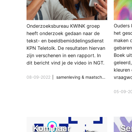
Ouders 
Onderzoeksbureau KWINK groep
het ges
heeft onderzoek gedaan naar de
maken d
tekst- en beeldbemiddelingsdienst
gebaren
KPN Teletolk. De resultaten hiervan
Boek ui
zijn verschenen in een rapport. In
geleerd
dit bericht vind je de video in NGT.
kleuren 
vraagwo
08-09-2022
samenleving & maatschappij
,
techniek
05-09-2
Kom naar
Se