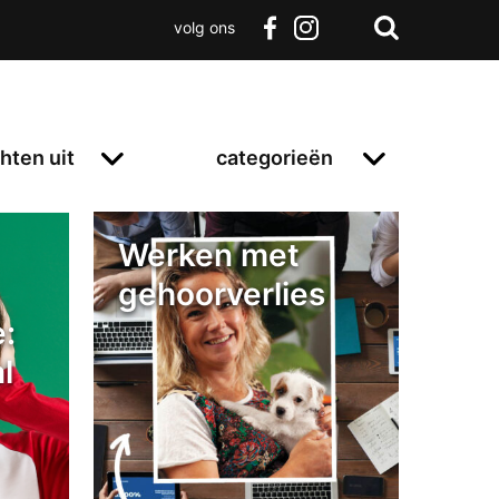
volg ons
Zoeken
Terug
facebook
instagram
Zoeken
naar
boven
hten uit
categorieën
Werken met
gehoorverlies
:
l