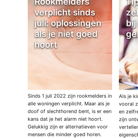
Rookmelders
Ti
verplicht sinds
ze
juli: oplossingen
bi
als je niet goed
ge
hoort
Sinds 1 juli 2022 zijn rookmelders in
Als je k
alle woningen verplicht. Maar als je
vooral 
doof of slechthorend bent, is er een
en zelf
kans dat je het alarm niet hoort.
zijn ont
Gelukkig zijn er alternatieven voor
vertell
mensen die minder goed horen.
eigensc