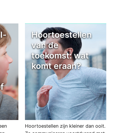
I-
Hoortoestellen
van de
toekomst: wat
komt eraan?
f
een
Hoortoestellen zijn kleiner dan ooit.