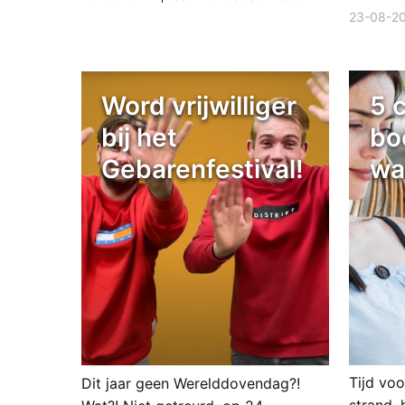
23-08-2
Word vrijwilliger
5 
bij het
bo
Gebarenfestival!
wa
Tijd vo
Dit jaar geen Werelddovendag?!