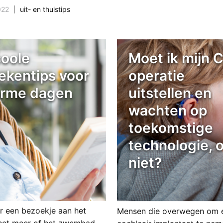
022
uit- en thuistips
coole
Moet ik mijn C
ekentips voor
operatie
rme dagen
uitstellen en
wachten op
toekomstige
technologie, o
niet?
or een bezoekje aan het
Mensen die overwegen om 