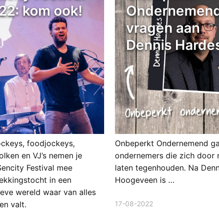
22: kom ook!
Ondernemend
vragen aan
Dennis Harde
ckeys, foodjockeys,
Onbeperkt Ondernemend ga
olken en VJ’s nemen je
ondernemers die zich door 
Sencity Festival mee
laten tegenhouden. Na Denn
ekkingstocht in een
Hoogeveen is …
ieve wereld waar van alles
17-08-2022
en valt.