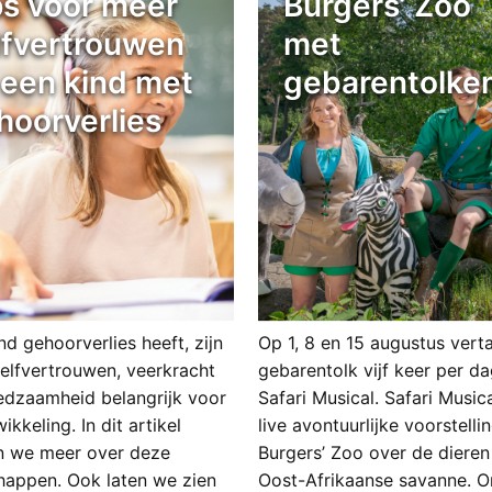
ps voor meer
Burgers’ Zoo
lfvertrouwen
met
j een kind met
gebarentolke
hoorverlies
ind gehoorverlies heeft, zijn
Op 1, 8 en 15 augustus verta
zelfvertrouwen, veerkracht
gebarentolk vijf keer per d
redzaamheid belangrijk voor
Safari Musical. Safari Musica
wikkeling. In dit artikel
live avontuurlijke voorstelli
en we meer over deze
Burgers’ Zoo over de dieren
happen. Ook laten we zien
Oost-Afrikaanse savanne. O