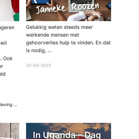
Gelukkig weten steeds meer
ngeren
werkende mensen met
gehoorverlies hulp te vinden. En dat
wil
is nodig, …
n. Ook
29-08-2022
er
eld
& maatschappij
In Uganda – Dag