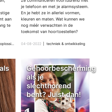
en,
Ze communiceren voortdurend met
je telefoon en met je alarmsysteem.
stige
En je hebt ze in allerlei vormen,
nt aan
kleuren en maten. Wat kunnen we
ang te
nog méér verwachten in de
toekomst van hoortoestellen?
plossingen
04-08-2022
techniek & ontwikkeling
als
Gehoorbescherming
als je
slechthorend
bent? Juist dan!