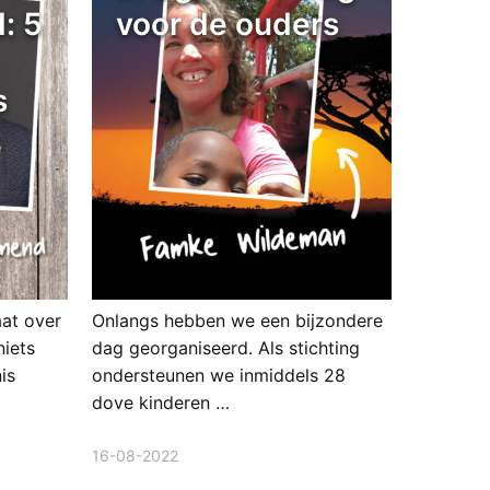
: 5
voor de ouders
s
at over
Onlangs hebben we een bijzondere
niets
dag georganiseerd. Als stichting
is
ondersteunen we inmiddels 28
dove kinderen …
16-08-2022