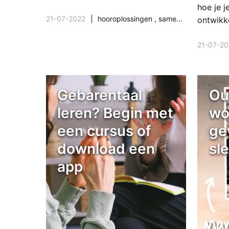
hoe je j
21-07-2022
hooroplossingen
,
samenleving & maatschappij
ontwikk
21-07-20
Gebarentaal
Ou
leren? Begin met
wo
een cursus of
ge
download een
sl
app