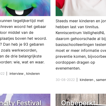
kunnen tegelijkertijd met
Steeds meer kinderen en jo
chreven woord het gebaar
hebben last van tinnitus.
oor middel van de
Kenniscentrum VeiligheidNL 
plaatjes boven het woord.
daarom gehoorschade al bij
t? Dan heb je 93 gebaren
basisschoolleerlingen teste
, zoals werkwoorden,
moet er meer informatie ov
en de drie belangrijkste
preventie komen, bijvoorbe
orden: wie, wat en waar.
 & ontwikkeling
oordoppen dragen op
evenementen.
022
interview
,
kinderen
30-08-2022
kinderen
,
samenleving 
ncity Festival
Onbeperkt