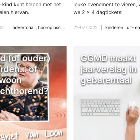
e kind kunt helpen met het
leuke evenement te vieren, 
elen hiervan.
we 2 x 4 dagtickets!
22
advertorial
,
hooroplossingen
,
21-07-2022
kinderen
kinderen
,
uit- en
d (of ouder)
GGMD maakt
rden… of
jaarverslag in
woon
gebarentaal
echthorend?