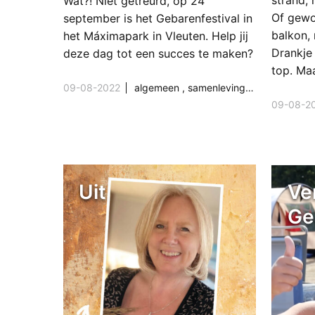
strand,
Wat?! Niet getreurd, op 24
Of gewoo
september is het Gebarenfestival in
balkon, 
het Máximapark in Vleuten. Help jij
Drankje 
deze dag tot een succes te maken?
top. Ma
09-08-2022
algemeen
,
samenleving & maatschappij
09-08-2
Uit
Ve
Ge