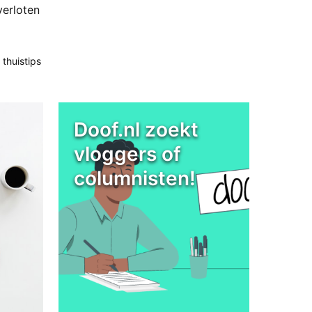
verloten
 thuistips
Doof.nl zoekt
vloggers of
columnisten!