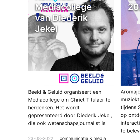
Mediacollege
20
van Diederik
Jekel
Aromajo
Beeld & Geluid organiseert een
muziekt
Mediacollege om Chriet Titulaer te
tijdens 
herdenken. Het wordt
op ontd
gepresenteerd door Diederik Jekel,
interact
die ook wetenschapsjournalist is.
te belev
23-08-2022
communicatie & media