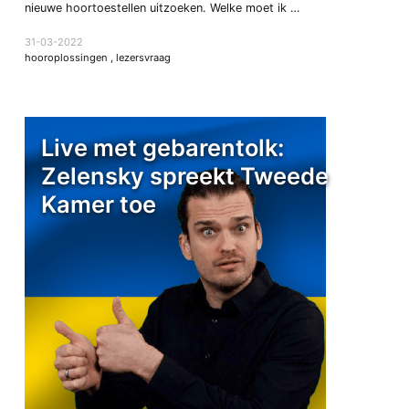
nieuwe hoortoestellen uitzoeken. Welke moet ik …
31-03-2022
hooroplossingen
,
lezersvraag
Live met gebarentolk:
Zelensky spreekt Tweede
Kamer toe