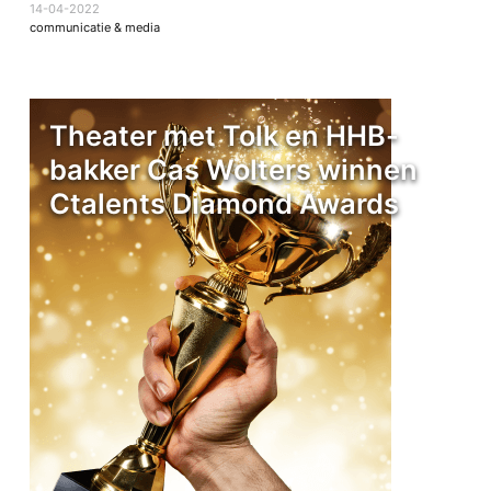
14-04-2022
communicatie & media
Theater met Tolk en HHB-
bakker Cas Wolters winnen
Ctalents Diamond Awards