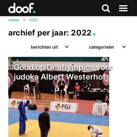
in
Doof.nl
Zoeken
Terug
Zoeken
Naar
naar
nieuws
>
2022
menu
boven
archief per jaar: 2022
berichten uit
categorieën
Goud op Deaflympics voor
judoka Albert Westerhof