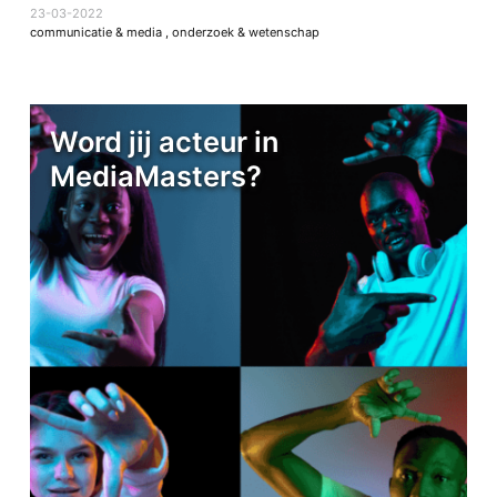
23-03-2022
communicatie & media
,
onderzoek & wetenschap
Word jij acteur in
MediaMasters?