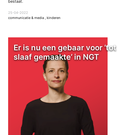
bestaat.
25-04-2022
communicatie & media
,
kinderen
Er is nu een gebaar voor ’tot
slaaf gemaakte’ in NGT