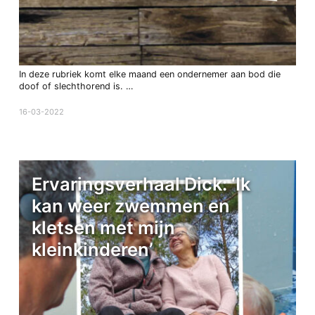
In deze rubriek komt elke maand een ondernemer aan bod die
doof of slechthorend is. …
16-03-2022
Ervaringsverhaal Dick: ‘Ik
kan weer zwemmen en
kletsen met mijn
kleinkinderen’