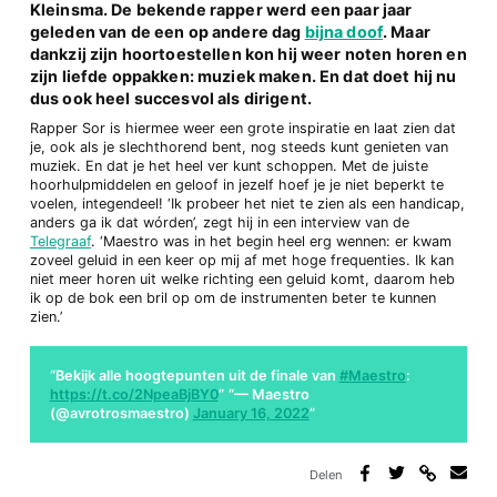
Kleinsma. De bekende rapper werd een paar jaar
geleden van de een op andere dag
bijna doof
. Maar
dankzij zijn hoortoestellen kon hij weer noten horen en
zijn liefde oppakken: muziek maken. En dat doet hij nu
dus ook heel succesvol als dirigent.
Rapper Sor is hiermee weer een grote inspiratie en laat zien dat
je, ook als je slechthorend bent, nog steeds kunt genieten van
muziek. En dat je het heel ver kunt schoppen. Met de juiste
hoorhulpmiddelen en geloof in jezelf hoef je je niet beperkt te
voelen, integendeel! ‘Ik probeer het niet te zien als een handicap,
anders ga ik dat wórden’, zegt hij in een interview van de
Telegraaf
. ‘Maestro was in het begin heel erg wennen: er kwam
zoveel geluid in een keer op mij af met hoge frequenties. Ik kan
niet meer horen uit welke richting een geluid komt, daarom heb
ik op de bok een bril op om de instrumenten beter te kunnen
zien.’
Bekijk alle hoogtepunten uit de finale van
#Maestro
:
https://t.co/2NpeaBjBY0
— Maestro
(@avrotrosmaestro)
January 16, 2022
Delen
Deel
Deel
Deel
Deel