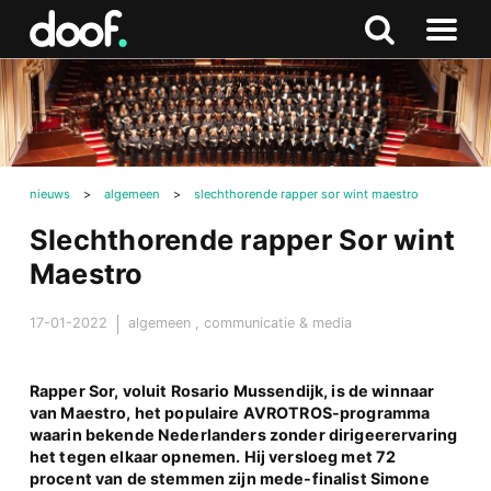
in
Doof.nl
Zoeken
Terug
Zoeken
Naar
naar
menu
boven
nieuws
>
algemeen
>
slechthorende rapper sor wint maestro
Slechthorende rapper Sor wint
Maestro
17-01-2022
algemeen
,
communicatie & media
Rapper Sor, voluit Rosario Mussendijk, is de winnaar
van Maestro, het populaire AVROTROS-programma
waarin bekende Nederlanders zonder dirigeerervaring
het tegen elkaar opnemen. Hij versloeg met 72
procent van de stemmen zijn mede-finalist Simone