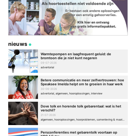
nieuws
Warmtepompen en laagfrequent geluid: de
bromtoon die je niet kunt negeren
09-07-2026
advertorial
Betere communicatie en meer zelfvertrouwen: hoe
Speaksee Imelda helpt om te groeien in haar werk
30-06-2026
advertorial, algemeen, hooroplossingen, interview
Dove tolk en horende tolk gebarentaal: wat is het
verschil?
21-07-2026
algemeen, hooroplossingen, hoorproblemen, samenleving & maatschappij
Persconferenties met gebarentolk voortaan op