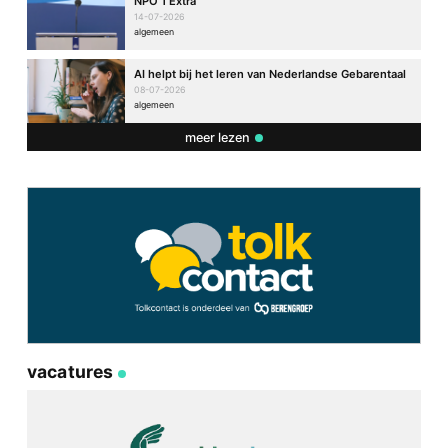
NPO 1 Extra
14-07-2026
algemeen
AI helpt bij het leren van Nederlandse Gebarentaal
08-07-2026
algemeen
meer lezen
vacatures