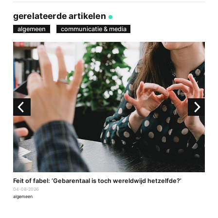
via
op
op
via
link
Facebook
Twitter
e-
gerelateerde artikelen
mail
algemeen
communicatie & media
a
Feit of fabel: ‘Gebarentaal is toch wereldwijd hetzelfde?’
P
04-08-2026
2
algemeen
a