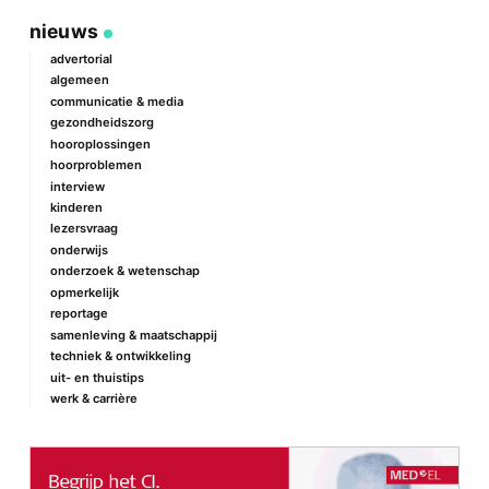
geef een reactie
nieuws
Je e-mailadres wordt niet gepubliceerd.
Vereiste velden zijn
gemarkeerd met
*
advertorial
algemeen
Reactie
*
communicatie & media
gezondheidszorg
hooroplossingen
hoorproblemen
interview
kinderen
lezersvraag
onderwijs
onderzoek & wetenschap
Naam
*
opmerkelijk
reportage
samenleving & maatschappij
techniek & ontwikkeling
E-mail
*
uit- en thuistips
werk & carrière
Site