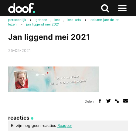
in
Doof.nl
Zoeken
Terug
Zoeken
Naar
naar
persoonlijk
>
gehoor
,
kno
,
kno-arts
>
column jan: de les
menu
lezen
>
jan liggend mei 2021
boven
Jan liggend mei 2021
25-05-2021
Delen
Deel
Deel
Deel
Deel
via
op
op
via
link
Facebook
Twitter
e-
reacties
mail
Er zijn nog geen reacties
Reageer