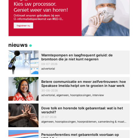
nieuws
Warmtepompen en laagfrequent geluid: de
bromtoon die je niet kunt negeren
09-07-2026
advertorial
Betere communicatie en meer zelfvertrouwen: hoe
Speaksee Imelda helpt om te groeien in haar werk
30-06-2026
advertorial, algemeen, hooroplossingen, interview
Dove tolk en horende tolk gebarentaal: wat is het
verschil?
21-07-2026
algemeen, hooroplossingen, hoorproblemen, samenleving & maatschappij
Persconferenties met gebarentolk voortaan op