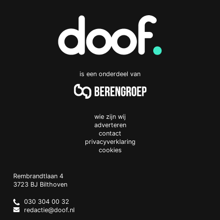
is een onderdeel van
wie zijn wij
adverteren
contact
privacyverklaring
cookies
Doof.nl
work
Rembrandtlaan 4
3723 BJ
Bilthoven
The
Netherlands
030 304 00 32
redactie@doof.nl