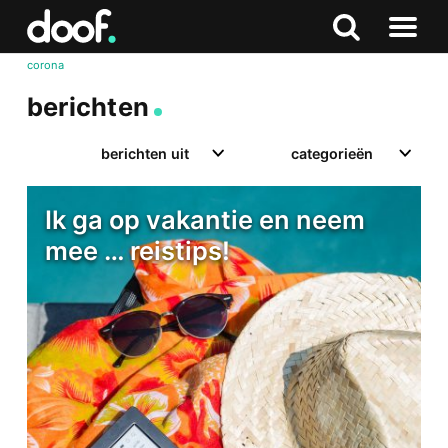
in
Doof.nl
Zoeken
Terug
Zoeken
Naar
naar
corona
menu
boven
berichten
berichten uit
categorieën
Ik ga op vakantie en neem
mee … reistips!