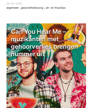
08-05-2025
algemeen
,
gezondheidszorg
,
uit- en thuistips
Can You Hear Me –
muzikanten met
gehoorverlies brengen
nummer uit