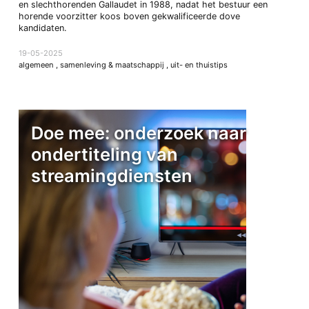
en slechthorenden Gallaudet in 1988, nadat het bestuur een
horende voorzitter koos boven gekwalificeerde dove
kandidaten.
19-05-2025
algemeen
,
samenleving & maatschappij
,
uit- en thuistips
Doe mee: onderzoek naar
ondertiteling van
streamingdiensten