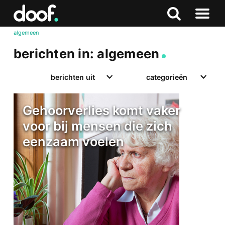
in
Doof.nl
Zoeken
Terug
Zoeken
Naar
naar
algemeen
menu
boven
berichten in: algemeen
berichten uit
categorieën
Gehoorverlies komt vaker
voor bij mensen die zich
eenzaam voelen