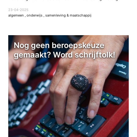
23-04-2025
algemeen
,
onderwijs
,
samenleving & maatschappij
Nog geen beroepskeuze
gemaakt? Word schrijftolk!