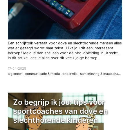
Een schrijftolk vertaalt voor dove en slechthorende mensen alles
wat er gezegd wordt naar tekst. Lijkt jou dit een interessant
beroep? Meld je dan snel aan voor de hbo-opleiding in Utrecht.
In dit artikel lees je alles over dit veelzijdige beroep.
17-04-2025
algemeen
,
communicatie & media
,
onderwijs
,
samenleving & maatschappij
Zo begrijp ik jou: tips voor
sportcoaches van dove en
slechthorende kinderen