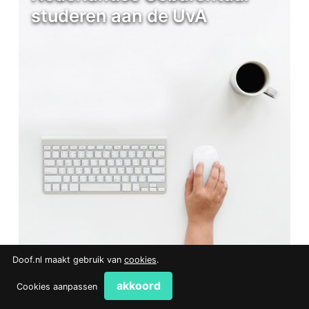
studeren aan de UvA
Doof.nl maakt gebruik van
cookies
.
akkoord
Cookies aanpassen
Een taal in beweging Gebarentalen zijn al eeuwenoud en in de