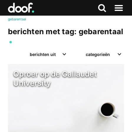
in
Doof.nl
Zoeken
Terug
Zoeken
Naar
naar
gebarentaal
menu
boven
berichten met tag: gebarentaal
berichten uit
categorieën
Oproer op de Gallaudet
University