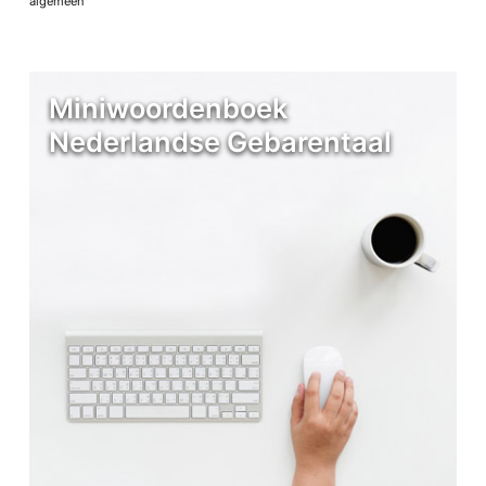
algemeen
Miniwoordenboek
Nederlandse Gebarentaal